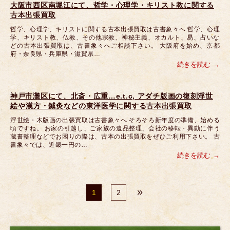
大阪市西区南堀江にて、哲学・心理学・キリスト教に関する
古本出張買取
哲学、心理学、キリストに関する古本出張買取は古書象々へ 哲学、心理
学、キリスト教、仏教、その他宗教、神秘主義、オカルト、易、占いな
どの古本出張買取は、古書象々へご相談下さい。 大阪府を始め、京都
府・奈良県・兵庫県・滋賀県…
続きを読む
神戸市灘区にて、北斎・広重…e.t.c, アダチ版画の復刻浮世
絵や漢方・鍼灸などの東洋医学に関する古本出張買取
浮世絵・木版画の出張買取は古書象々へ そろそろ新年度の準備、始める
頃ですね。 お家の引越し、ご家族の遺品整理、会社の移転・異動に伴う
蔵書整理などでお困りの際は、古本の出張買取をぜひご利用下さい。 古
書象々では、近畿一円の…
続きを読む
»
1
2