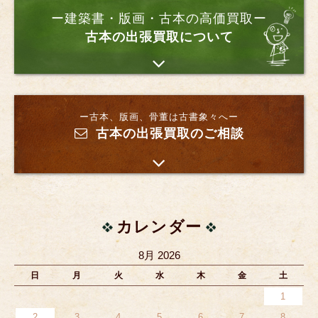
ー建築書・版画・古本の高価買取ー
古本の出張買取について
ー古本、版画、骨董は古書象々へー
古本の出張買取のご相談
カレンダー
8月 2026
日
月
火
水
木
金
土
1
2
3
4
5
6
7
8