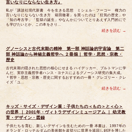
言いなりにならない生き方』
私が「講談社現代新書 今を生きる思想 ミシェル・フーコー 権力の
言いなりにならない生き方 箱田徹著」を買ったのは「狂気の歴史」や
「知の考古学」「監獄の誕生」やなんかについてとりあえず入門的にで
も学びたいとか、この本をさり…
続きを読む
グノーシスと古代末期の精神 第一部 神話論的宇宙論 第二
部 神話論から神秘主義哲学へ ２冊揃｜ 哲学・思想・宗教・
歴史
古代末期の隠された思想の核心にせまる ハイデッカー、ブルトマンに学
んだ、実存主義哲学者ハンス・ヨナスによるグノーシス研究の集大成。
＊哲学・思想・宗教・歴史に関するおすすめの一冊＊ グレゴリー・クレ
イズ「ユ…
続きを読む
キッズ・サイズ・デザイン展 : 子供たちの＜もの＞と＜心＞
の世界 ｜ 2001年・ヴィトラデザインミュージアム ｜ 幼児教
育・デザイン・図録
子供たちを育む、新しいデザインを生むための一冊 本書は、1997年の
オランダ・ロッテルダムの美術館を皮切りに世界を巡回し好評を博した