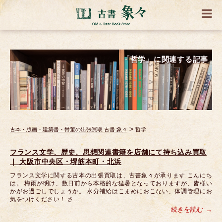
「哲学」に関連する記事
>
古本・版画・建築書・骨董の出張買取 古書 象々
哲学
フランス文学、歴史、思想関連書籍を店舗にて持ち込み買取
｜ 大阪市中央区・堺筋本町・北浜
フランス文学に関する古本の出張買取は、古書象々が承ります こんにち
は。 梅雨が明け、数日前から本格的な猛暑となっておりますが、皆様い
かがお過ごしでしょうか。 水分補給はこまめにおこない、体調管理にお
気をつけください！ さ…
続きを読む