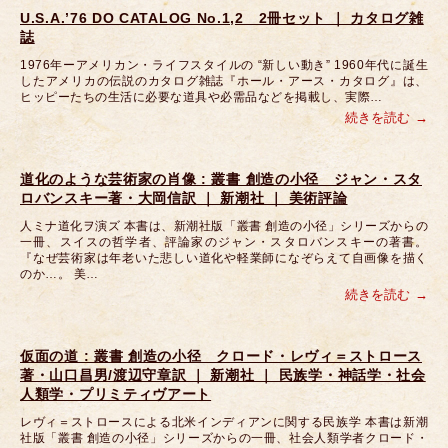
U.S.A.’76 DO CATALOG No.1,2 2冊セット ｜ カタログ雑
誌
1976年ーアメリカン・ライフスタイルの “新しい動き” 1960年代に誕生
したアメリカの伝説のカタログ雑誌『ホール・アース・カタログ』は、
ヒッピーたちの生活に必要な道具や必需品などを掲載し、実際…
続きを読む
道化のような芸術家の肖像 : 叢書 創造の小径 ジャン・スタ
ロバンスキー著・大岡信訳 ｜ 新潮社 ｜ 美術評論
人ミナ道化ヲ演ズ 本書は、新潮社版「叢書 創造の小径」シリーズからの
一冊、スイスの哲学者、評論家のジャン・スタロバンスキーの著書。
『なぜ芸術家は年老いた悲しい道化や軽業師になぞらえて自画像を描く
のか…。 美…
続きを読む
仮面の道 : 叢書 創造の小径 クロード・レヴィ＝ストロース
著・山口昌男/渡辺守章訳 ｜ 新潮社 ｜ 民族学・神話学・社会
人類学・プリミティヴアート
レヴィ＝ストロースによる北米インディアンに関する民族学 本書は新潮
社版「叢書 創造の小径」シリーズからの一冊、社会人類学者クロード・