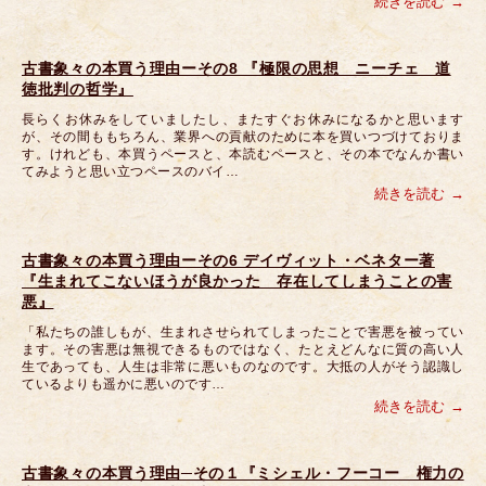
続きを読む
古書象々の本買う理由ーその8 『極限の思想 ニーチェ 道
徳批判の哲学』
長らくお休みをしていましたし、またすぐお休みになるかと思います
が、その間ももちろん、業界への貢献のために本を買いつづけておりま
す。けれども、本買うペースと、本読むペースと、その本でなんか書い
てみようと思い立つペースのバイ…
続きを読む
古書象々の本買う理由ーその6 デイヴィット・ベネター著
『生まれてこないほうが良かった 存在してしまうことの害
悪』
「私たちの誰しもが、生まれさせられてしまったことで害悪を被ってい
ます。その害悪は無視できるものではなく、たとえどんなに質の高い人
生であっても、人生は非常に悪いものなのです。大抵の人がそう認識し
ているよりも遥かに悪いのです…
続きを読む
古書象々の本買う理由─その１『ミシェル・フーコー 権力の