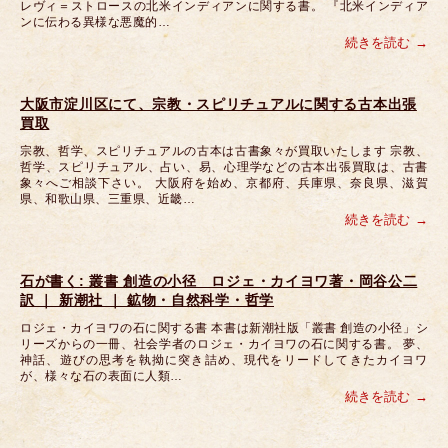
レヴィ＝ストロースの北米インディアンに関する書。 『北米インディア
ンに伝わる異様な悪魔的…
続きを読む
大阪市淀川区にて、宗教・スピリチュアルに関する古本出張
買取
宗教、哲学、スピリチュアルの古本は古書象々が買取いたします 宗教、
哲学、スピリチュアル、占い、易、心理学などの古本出張買取は、古書
象々へご相談下さい。 大阪府を始め、京都府、兵庫県、奈良県、滋賀
県、和歌山県、三重県、近畿…
続きを読む
石が書く: 叢書 創造の小径 ロジェ・カイヨワ著・岡谷公二
訳 ｜ 新潮社 ｜ 鉱物・自然科学・哲学
ロジェ・カイヨワの石に関する書 本書は新潮社版「叢書 創造の小径」シ
リーズからの一冊、社会学者のロジェ・カイヨワの石に関する書。 夢、
神話、遊びの思考を執拗に突き詰め、現代をリードしてきたカイヨワ
が、様々な石の表面に人類…
続きを読む