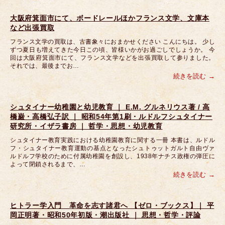
大阪府箕面市にて、ボードレールほかフランス文学、文庫本
など出張買取
フランス文学の買取は、古書象々におまかせください こんにちは。 少し
ずつ夏日も増えてきた今日この頃、皆様いかがお過ごしでしょうか。 今
回は大阪府箕面市にて、フランス文学などを出張買取して参りました。
それでは、最後までお…
続きを読む
シュタイナー幼稚園と幼児教育 ｜ E.M. グルネリウス著 / 高
橋巌・高橋弘子訳 ｜ 昭和54年第1刷・ルドルフシュタイナー
研究所・イザラ書房 ｜ 哲学・思想・幼児教育
シュタイナー教育実践における幼稚園教育に関する一冊 本書は、ルドル
フ・シュタイナー教育運動の基点となったシュトゥットガルト自由ヴァ
ルドルフ学校のために付属幼稚園を創設し、1938年ナチス政権の弾圧に
よって閉鎖されるまで、…
続きを読む
ヒトラー学入門 革命を志す諸君へ 【ゼロ・ブックス】｜ 平
岡正明著・昭和50年初版・潮出版社 ｜ 思想・哲学・評論