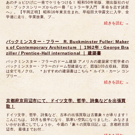
あのチョビひげに一発でケリをつける！ 昭和50年初版、潮出版社のゼ
ロ・ブックスシリーズからの一冊『ヒトラー学入門 革命を志す諸君
へ』。 【平岡正明】 昭和16年東京生まれ、早稲田大学露文に入学、全
学連に走り、学業放棄、ブ…
続きを読む
バックミンスター・フラー R. Buckminster Fuller: Maker
s of Contemporary Architecture ｜ 1962年・George Bra
ziller / Prentice-Hall international ｜ 建築書
バックミンスター・フラーのドーム建築 アメリカの建築家で哲学者の
バックミンスター・フラーのドーム型建築など、図版103点収録。 図版
は全てモノクロ。 ＊おすすめの建築書はこちら＊ ルイス・カーン コン
プリー…
続きを読む
京都府京田辺市にて、ドイツ文学、哲学、詩集などを出張買
取！
ドイツ文学、哲学、詩集など、古本の出張買取は古書象々が承ります！
こんにちは。 10月も後半になり、肌寒い空気になりました。 みなさま
いかがお過ごしでしょうか。 今週の『象々の買取日記』は、京都府京田
辺市。 最後までお付…