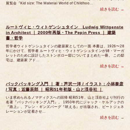
展覧会『Kid size: The Material World of Childhoo…
続きを読む
ルートヴィヒ・ウィトゲンシュタイン Ludwig Wittgenste
in Architect ｜ 2000年再版・The Pepin Press ｜ 建築
書・哲学
哲学者ウィトゲンシュタインの建築家としての一面 本書は、1926〜28
年にかけて、哲学者 ルートヴィヒ・ウィトゲンシュタインが姉・マーガ
レットのために設計したストンボロー邸についてまとめた一冊。 この邸
宅は、建築家 アド…
続きを読む
バックパッキング入門 ｜ 著：芦沢一洋 / イラスト：小林泰彦
/ 写真：近藤辰郎 ｜ 昭和51年初版・山と渓谷社 ｜
いま求められるノマディクスへの回帰 昭和51年、山と渓谷社より刊行の
名著『バックパッキング入門』。 1950年代にジャック・ケルアックの
『路上』、アレン・ギンズバーグ『吠える』が出版され、ビートジェネ
レーションが定着させ…
続きを読む