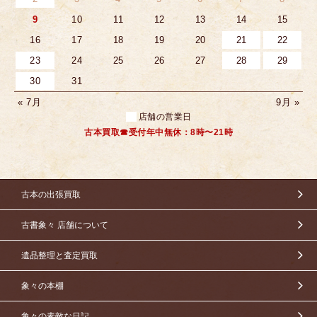
9
10
11
12
13
14
15
16
17
18
19
20
21
22
23
24
25
26
27
28
29
30
31
« 7月
9月 »
店舗の営業日
古本買取☎受付年中無休：8時〜21時
古本の出張買取
古書象々 店舗について
遺品整理と査定買取
象々の本棚
象々の素敵な日記