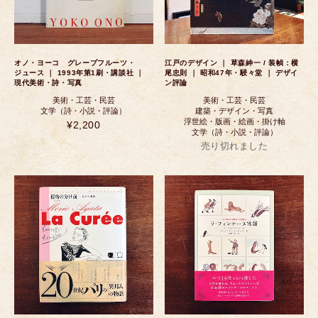
オノ・ヨーコ グレープフルーツ・
江戸のデザイン ｜ 草森紳一 / 装幀：横
ジュース ｜ 1993年第1刷・講談社 ｜
尾忠則 ｜ 昭和47年・駸々堂 ｜ デザイ
現代美術・詩・写真
ン評論
美術・工芸・民芸
美術・工芸・民芸
文学（詩・小説・評論）
建築・デザイン・写真
浮世絵・版画・絵画・掛け軸
¥2,200
文学（詩・小説・評論）
売り切れました