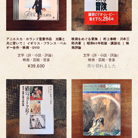
アニエスカ・ホランド監督作品 太陽と
映画をめぐる冒険 ｜ 村上春樹・川本三
月に背いて｜ イギリス・フランス・ベル
郎共著 ｜ 昭和60年初版・講談社 ｜ 映
ギー合作・映画・DVD
画評論
文学（詩・小説・評論）
文学（詩・小説・評論）
映画・芸能・音楽
映画・芸能・音楽
¥39,600
売り切れました