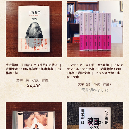
土方巽頌 ＜日記＞と＜引用＞に依る ｜
モンテ・クリスト伯 全7巻揃 ｜ アレク
吉岡実著・1987年初版・筑摩書房 ｜ 追
サンドル・デュマ著 / 山内義雄訳 / 201
悼篇・詩
3年版・岩波文庫 ｜ フランス文学・小
説・文庫
文学（詩・小説・評論）
文学（詩・小説・評論）
¥4,400
売り切れました