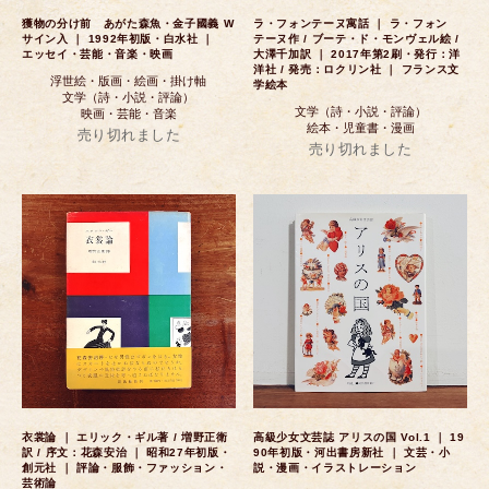
獲物の分け前 あがた森魚・金子國義 W
ラ・フォンテーヌ寓話 ｜ ラ・フォン
サイン入 ｜ 1992年初版・白水社 ｜
テーヌ作 / ブーテ・ド・モンヴェル絵 /
エッセイ・芸能・音楽・映画
大澤千加訳 ｜ 2017年第2刷・発行：洋
洋社 / 発売：ロクリン社 ｜ フランス文
浮世絵・版画・絵画・掛け軸
学絵本
文学（詩・小説・評論）
文学（詩・小説・評論）
映画・芸能・音楽
絵本・児童書・漫画
売り切れました
売り切れました
衣裳論 ｜ エリック・ギル著 / 増野正衛
高級少女文芸誌 アリスの国 Vol.1 ｜ 19
訳 / 序文：花森安治 ｜ 昭和27年初版・
90年初版・河出書房新社 ｜ 文芸・小
創元社 ｜ 評論・服飾・ファッション・
説・漫画・イラストレーション
芸術論