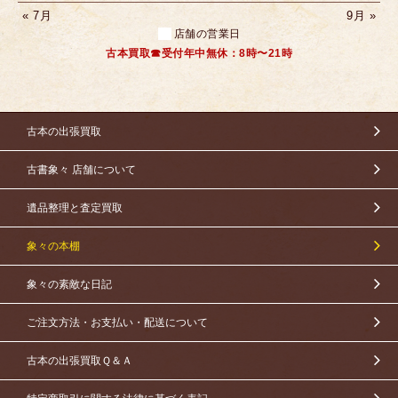
« 7月
9月 »
店舗の営業日
古本買取☎受付年中無休：8時〜21時
古本の出張買取
古書象々 店舗について
遺品整理と査定買取
象々の本棚
象々の素敵な日記
ご注文方法・お支払い・配送について
古本の出張買取Ｑ＆Ａ