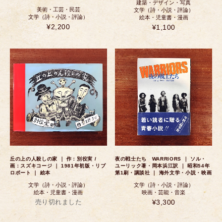
建築・デザイン・写真
美術・工芸・民芸
文学（詩・小説・評論）
文学（詩・小説・評論）
絵本・児童書・漫画
¥2,200
¥1,100
丘の上の人殺しの家 ｜ 作：別役実 /
夜の戦士たち WARRIORS ｜ ソル・
画：スズキコージ ｜ 1981年初版・リブ
ユーリック著・岡本浜江訳 ｜ 昭和54年
ロポート ｜ 絵本
第1刷・講談社 ｜ 海外文学・小説・映画
文学（詩・小説・評論）
文学（詩・小説・評論）
絵本・児童書・漫画
映画・芸能・音楽
売り切れました
¥3,300