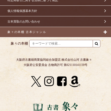
特定商取引に関する法律に基づく表記
個人情報保護基本方針
古本買取のお問い合わせ
象々の本棚 古本ジャンル
象々の本棚
大阪府古書籍商業協同組合加盟店 株式会社山河 古書象々
大阪府公安委員会 古物商許可 第621110141159号