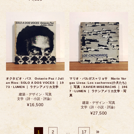
オクタビオ・パス Octavio Paz / Juli
マリオ・バルガス＝リョサ Mario Var
an Rios: SOLO A DOS VOCES ｜ 19
gas Llosa: Los cachorros(小犬たち)
73・LUMEN ｜ ラテンアメリカ文学
｜ 写真：XAVIER MISERACHS ｜ 196
7・LUMEN ｜ ラテンアメリカ文学・写
建築・デザイン・写真
真
文学（詩・小説・評論）
建築・デザイン・写真
¥16,500
文学（詩・小説・評論）
¥27,500
»
1
2
…
17