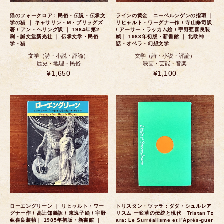
猫のフォークロア：民俗・伝説・伝承文
ラインの黄金 ニーベルンゲンの指環 ｜
学の猫 ｜ キャサリン・M・ブリッグズ
リヒャルト・ワーグナー作 / 寺山修司訳
著 / アン・ヘリング訳 ｜ 1984年第2
/ アーサー・ラッカム絵 / 宇野亜喜良装
刷・誠文堂新光社 ｜ 伝承文学・民俗
幀｜ 1983年初版・新書館 ｜ 北欧神
学・猫
話・オペラ・幻想文学
文学（詩・小説・評論）
文学（詩・小説・評論）
歴史・地理・民俗
映画・芸能・音楽
¥1,650
¥1,100
ローエングリーン ｜ リヒャルト・ワー
トリスタン・ツァラ：ダダ・シュルレア
グナー作 / 高辻知義訳 / 東逸子絵 / 宇野
リスム ー変革の伝統と現代 Tristan Tz
亜喜良装幀｜ 1985年初版・新書館 ｜
ara: Le Surréalisme et l’Après-guer