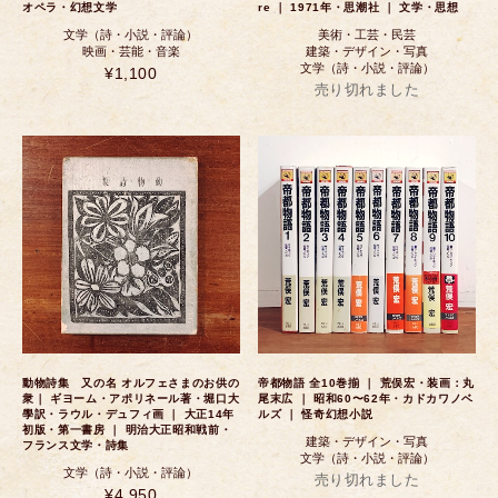
オペラ・幻想文学
re ｜ 1971年・思潮社 ｜ 文学・思想
文学（詩・小説・評論）
美術・工芸・民芸
映画・芸能・音楽
建築・デザイン・写真
文学（詩・小説・評論）
¥1,100
売り切れました
動物詩集 又の名 オルフェさまのお供の
帝都物語 全10巻揃 ｜ 荒俣宏・装画：丸
衆｜ ギヨーム・アポリネール著・堀口大
尾末広 ｜ 昭和60〜62年・カドカワノベ
學訳・ラウル・デュフィ画 ｜ 大正14年
ルズ ｜ 怪奇幻想小説
初版・第一書房 ｜ 明治大正昭和戦前・
建築・デザイン・写真
フランス文学・詩集
文学（詩・小説・評論）
文学（詩・小説・評論）
売り切れました
¥4,950