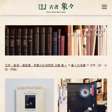
象々の本棚
文学（詩・小説・評論）
>
>
古本・版画・建築書・骨董の出張買取 古書 象々
象々の本棚
文学（詩・小
説・評論）