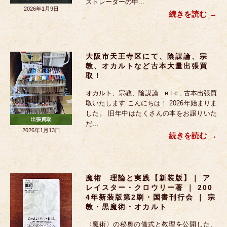
ストレーターの中...
2026年1月9日
続きを読む
大阪市天王寺区にて、陰謀論、宗
教、オカルトなど古本大量出張買
取！
オカルト、宗教、陰謀論...e.t.c., 古本出張買
取いたします こんにちは！ 2026年始まりま
した。 旧年中はたくさんの本をお譲りいた
出張買取
だ...
2026年1月13日
続きを読む
魔術 理論と実践【新装版】｜ ア
レイスター・クロウリー著 ｜ 200
4年新装版第2刷・国書刊行会 ｜ 宗
教・黒魔術・オカルト
〈魔術〉の秘奥の儀式と教理を公開した、