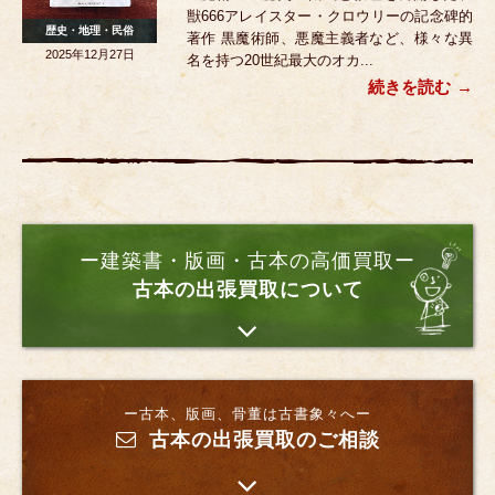
獣666アレイスター・クロウリーの記念碑的
歴史・地理・民俗
著作 黒魔術師、悪魔主義者など、様々な異
2025年12月27日
名を持つ20世紀最大のオカ...
続きを読む
ー建築書・版画・古本の高価買取ー
古本の出張買取について
ー古本、版画、骨董は古書象々へー
古本の出張買取のご相談