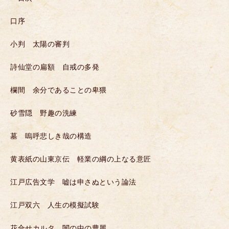
口序
小判 太陽の審判
詩仙堂の扁額 自戒の多発
欄間 余分であることの卑猥
砂雪隠 野趣の洗練
墓 嗚呼悲しき哉の構造
黄表紙の山東京伝 軽業の綱の上なる意匠
江戸広告文学 嘘は申さぬという論法
江戸双六 人生の模擬試験
花合せカルタ 闇の中の豊麗