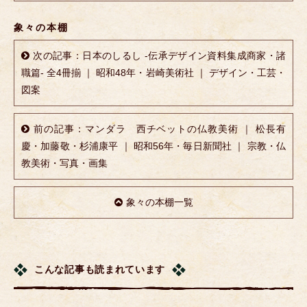
象々の本棚
次の記事：日本のしるし -伝承デザイン資料集成商家・諸
職篇- 全4冊揃 ｜ 昭和48年・岩崎美術社 ｜ デザイン・工芸・
図案
前の記事：マンダラ 西チベットの仏教美術 ｜ 松長有
慶・加藤敬・杉浦康平 ｜ 昭和56年・毎日新聞社 ｜ 宗教・仏
教美術・写真・画集
象々の本棚一覧
こんな記事も読まれています