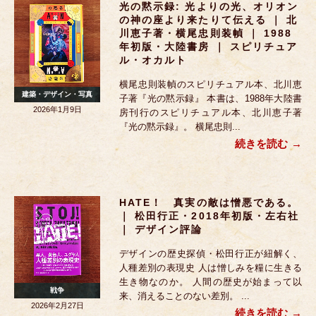
光の黙示録: 光よりの光、オリオン
の神の座より来たりて伝える ｜ 北
川恵子著・横尾忠則装幀 ｜ 1988
年初版・大陸書房 ｜ スピリチュア
ル・オカルト
横尾忠則装幀のスピリチュアル本、北川恵
建築・デザイン・写真
子著『光の黙示録』 本書は、1988年大陸書
2026年1月9日
房刊行のスピリチュアル本、北川恵子著
『光の黙示録』。 横尾忠則...
続きを読む
HATE！ 真実の敵は憎悪である。
｜ 松田行正・2018年初版・左右社
｜ デザイン評論
デザインの歴史探偵・松田行正が紐解く、
人種差別の表現史 人は憎しみを糧に生きる
生き物なのか。 人間の歴史が始まって以
戦争
来、消えることのない差別。 ...
2026年2月27日
続きを読む