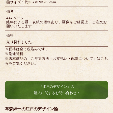
函サイズ：約267×193×35mm
備考
447ページ
経年による函・表紙の擦れあり。画像をご確認上、ご注文お
願いいたします
価格
売り切れました
※価格は全て税込みです。
※別途送料
※
古本商品の「ご注文方法・お支払い・配送について」はこち
ら
をご覧ください。
『江戸のデザイン』の
購入に関するお問い合わせ
草森紳一の江戸のデザイン論