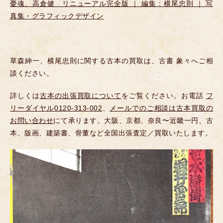
憂魂、高倉健 リニューアル完全版 ｜ 編集：横尾忠則 ｜ 写
真集・グラフィックデザイン
草森紳一、横尾忠則に関する古本の買取は、古書 象々へご相
談ください。
詳しくは
古本の出張買取について
をご覧ください。お電話
フ
リーダイヤル0120-313-002
、
メールでのご相談は古本買取の
お問い合わせ
にて承ります。大阪、京都、奈良〜近畿一円、古
本、版画、建築書、骨董など全国出張査定／買取いたします。