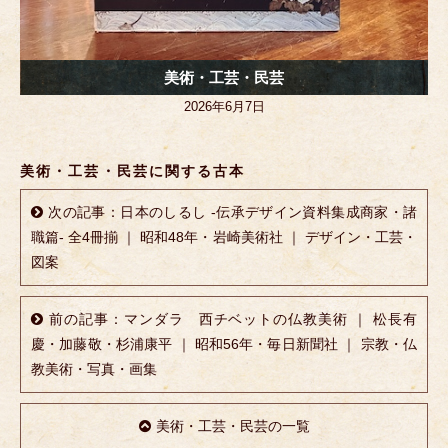
美術・工芸・民芸
2026年6月7日
美術・工芸・民芸に関する古本
次の記事：日本のしるし -伝承デザイン資料集成商家・諸
職篇- 全4冊揃 ｜ 昭和48年・岩崎美術社 ｜ デザイン・工芸・
図案
前の記事：マンダラ 西チベットの仏教美術 ｜ 松長有
慶・加藤敬・杉浦康平 ｜ 昭和56年・毎日新聞社 ｜ 宗教・仏
教美術・写真・画集
美術・工芸・民芸の一覧