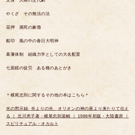
文身 人格の交代劇
やくざ その無法の法
花押 瀕死の象徴
船印 風の中の春日大明神
幕藩体制 組織力学としての大名配置
七面鏡の徒労 ある種のあとがき
＊横尾忠則に関するその他の本はこちら＊
光の黙示録: 光よりの光、オリオンの神の座より来たりて伝え
る ｜ 北川恵子著・横尾忠則装幀 ｜ 1988年初版・大陸書房 ｜
スピリチュアル・オカルト