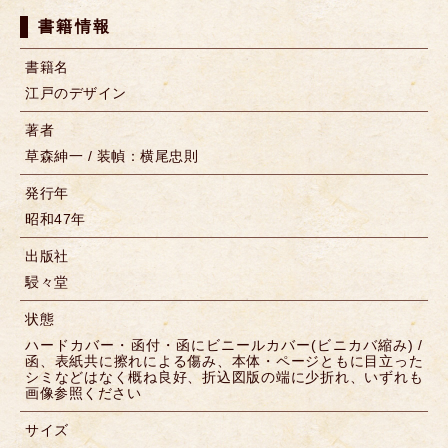
書籍情報
書籍名
江戸のデザイン
著者
草森紳一 / 装幀：横尾忠則
発行年
昭和47年
出版社
駸々堂
状態
ハードカバー・函付・函にビニールカバー(ビニカバ縮み) /
函、表紙共に擦れによる傷み、本体・ページともに目立った
シミなどはなく概ね良好、折込図版の端に少折れ、いずれも
画像参照ください
サイズ