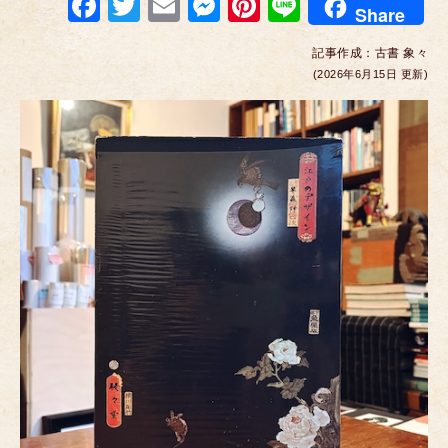
F
T
E
M
Pi
Li
Share
a
wi
m
e
nt
n
記事作成：
古書 象々
c
tt
ail
ss
er
e
(2026年6月15日 更新)
e
er
e
e
b
n
st
o
g
o
er
k