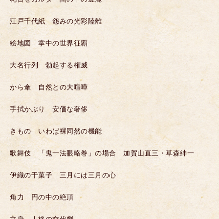
江戸千代紙 怨みの光彩陸離
絵地図 掌中の世界征覇
大名行列 勃起する権威
から傘 自然との大喧嘩
手拭かぶり 安価な奢侈
きもの いわば裸同然の機能
歌舞伎 「鬼一法眼略巻」の場合 加賀山直三・草森紳一
伊織の干菓子 三月には三月の心
角力 円の中の絶頂