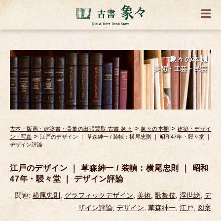
象々の本棚
美術・工芸・民芸
>
>
古本・版画・建築書・骨董の出張買取 古書 象々
象々の本棚
建築・デザイ
>
ン・写真
江戸のデザイン ｜ 草森紳一 / 装幀：横尾忠則 ｜ 昭和47年・駸々堂 ｜
デザイン評論
江戸のデザイン ｜ 草森紳一 / 装幀：横尾忠則 ｜ 昭和
47年・駸々堂 ｜ デザイン評論
関連:
横尾忠則
,
グラフィックデザイン
,
美術
,
歌舞伎
,
浮世絵
,
デ
ザイン評論
,
デザイン
,
草森紳一
,
江戸
,
図案