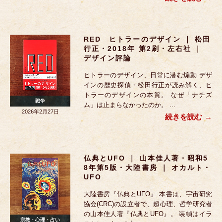
RED ヒトラーのデザイン ｜ 松田
行正・2018年 第2刷・左右社 ｜
デザイン評論
ヒトラーのデザイン、日常に潜む煽動 デザ
インの歴史探偵・松田行正が読み解く、ヒ
トラーのデザインの本質。 なぜ「ナチズ
戦争
ム」は止まらなかったのか。 ...
2026年2月27日
続きを読む
仏典とUFO ｜ 山本佳人著・昭和5
8年第5版・大陸書房 ｜ オカルト・
UFO
大陸書房『仏典とUFO』 本書は、宇宙研究
協会(CRC)の設立者で、超心理、哲学研究者
の山本佳人著『仏典とUFO』。 装幀はイラ
宗教・心理・占い