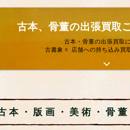
古本、骨董の出張買取
古本・骨董の出張買取
古書象々 店舗への持ち込み買
古本・版画・美術・骨