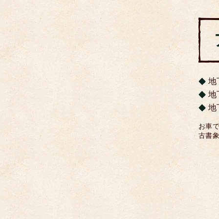
地
地
地
お車
古書