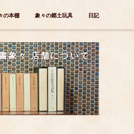
々の本棚
象々の郷土玩具
日記
書象々 店舗について