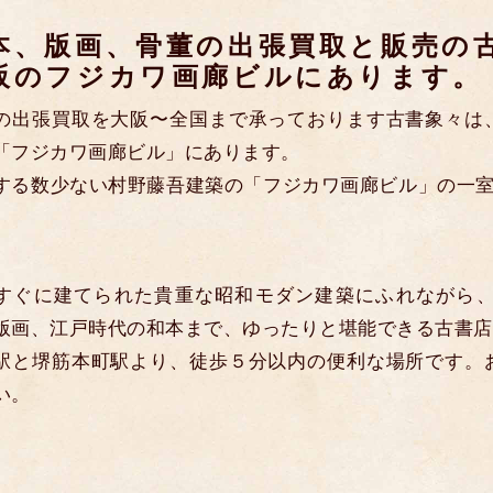
本、版画、骨董の出張買取と販売の
阪のフジカワ画廊ビルにあります。
の出張買取を大阪〜全国まで承っております古書象々は
「フジカワ画廊ビル」にあります。
する数少ない村野藤吾建築の「フジカワ画廊ビル」の一室に
すぐに建てられた貴重な昭和モダン建築にふれながら
版画、江戸時代の和本まで、ゆったりと堪能できる古書店
駅と堺筋本町駅より、徒歩５分以内の便利な場所です。
い。