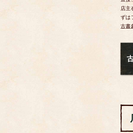
店主
ずは
古書