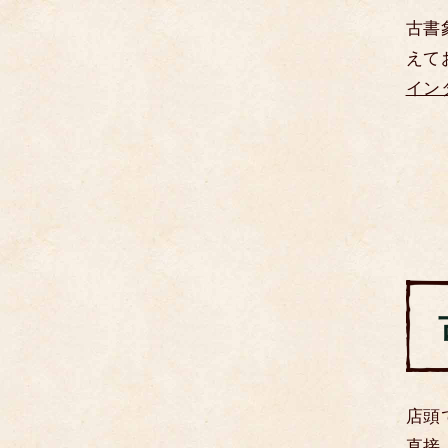
古書
えて
イン
店頭
直接