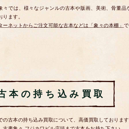
象々では、様々なジャンルの古本や版画、美術、骨董品
おります。
ターネットからご注文可能な古本などは「象々の本棚」
で
古本の持ち込み買取
での古本の持ち込み買取について、高価買取しております
、古書象々 フジカワビル店頭まで古本をお持ち下さい。