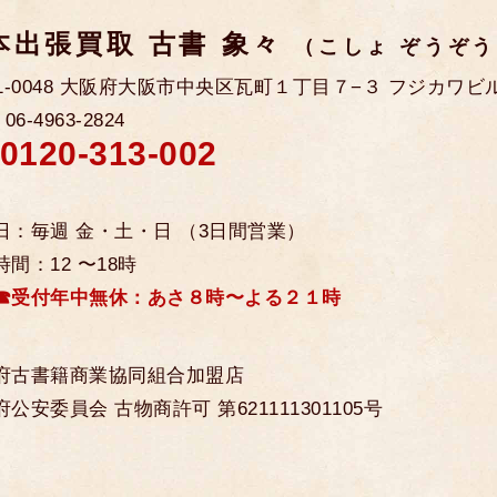
本出張買取 古書 象々
（こしょ ぞうぞ
41-0048 大阪府大阪市中央区瓦町１丁目７−３ フジカワビル
: 06-4963-2824
0120-313-002
日：毎週 金・土・日 （3日間営業）
間：12 〜18時
☎受付年中無休：あさ８時〜よる２１時
府古書籍商業協同組合加盟店
府公安委員会 古物商許可
第621111301105号