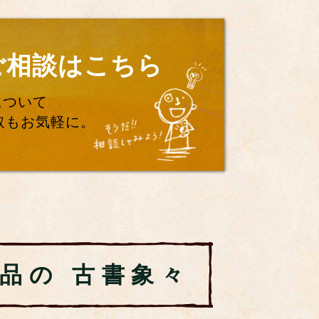
ご相談はこちら
について
取もお気軽に。
董品の
古書象々