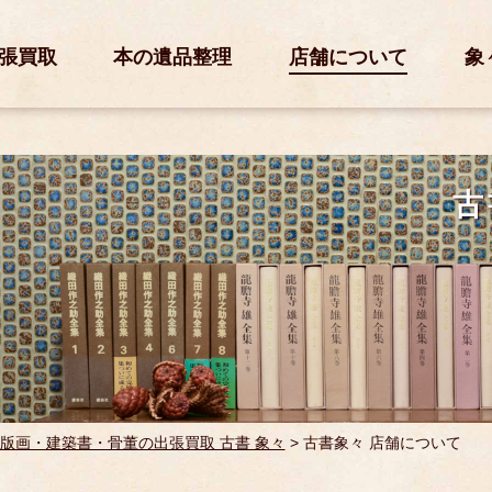
張買取
本の遺品整理
店舗について
象
古
版画・建築書・骨董の出張買取 古書 象々
>
古書象々 店舗について