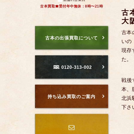
古本買取☎受付年中無休：8時〜21時
古
大
古本
古本の出張買取について
いの
現存
た。
0120-313-002
戦後
本、
持ち込み買取のご案内
北浜
下さ