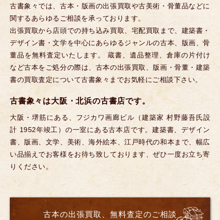
古書象々では、古本・版画の出張買取や古美術・骨董品などに
関するあらゆるご相談を承っております。
出張買取から店頭での持ち込み買取、宅配買取まで、建築書・
デザイン書・文学を中心にあらゆるジャンルの古本、版画、骨
董品を無料査定いたします。 蔵書、遺品整理、倉庫の片付け
など古本をご処分の際は、古本の出張買取、版画・骨董・建築
書の買取査定について古書象々までお気軽にご相談下さい。
古書象々は大阪・北浜の古書店です。
大阪・堺筋にある、フジカワ画廊ビル（建築家 村野藤吾氏設
計 1952年竣工）の一室にある古本店です。建築書、デザイン
書、版画、文学、美術、海外絵本、江戸時代の和本まで、幅広
い品揃えでお客様をお待ち致しております、ぜひ一度お立ち寄
りください。
古本の出張買取、無料査定のご相談