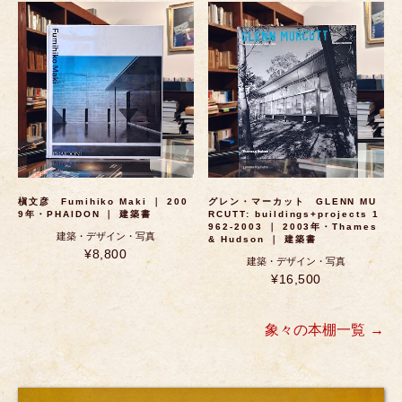
槇文彦 Fumihiko Maki ｜ 200
グレン・マーカット GLENN MU
9年・PHAIDON ｜ 建築書
RCUTT: buildings+projects 1
962-2003 ｜ 2003年・Thames
建築・デザイン・写真
& Hudson ｜ 建築書
¥8,800
建築・デザイン・写真
¥16,500
象々の本棚一覧