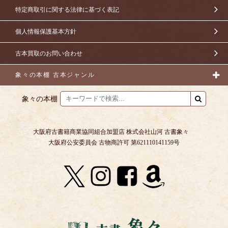
特定商取引に関する法律に基づく表記
個人情報保護基本方針
古本買取のお問い合わせ
象々の本棚 古本ジャンル
象々の本棚
大阪府古書籍商業協同組合加盟店 株式会社山河 古書象々
大阪府公安委員会 古物商許可 第621110141159号