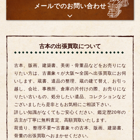
メールでのお問い合わせ
古本の出張買取について
古本、版画、建築書、美術・骨董品などをお売りにな
りたい方は、古書象々が大阪〜全国へ出張買取にお伺
いします。蔵書、遺品の整理、蔵の建て替え、お引っ
越し、会社、事務所、倉庫の片付けの際、お売りにな
りたい古いもの、処分したい遺品、コレクションなど
ございましたら是非ともお気軽にご相談下さい。
詳しい知識がなくてもご安心ください、鑑定歴20年の
店主が丁寧に無料査定、高額買取いたします。
荷造り、整理不要〜古書象々の古本、版画、建築書、
骨董の出張買取へおまかせください。