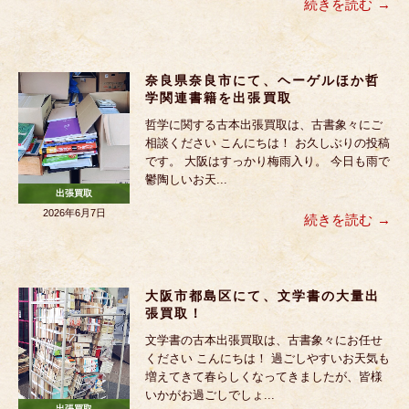
続きを読む
奈良県奈良市にて、ヘーゲルほか哲
学関連書籍を出張買取
哲学に関する古本出張買取は、古書象々にご
相談ください こんにちは！ お久しぶりの投稿
です。 大阪はすっかり梅雨入り。 今日も雨で
鬱陶しいお天...
出張買取
2026年6月7日
続きを読む
大阪市都島区にて、文学書の大量出
張買取！
文学書の古本出張買取は、古書象々にお任せ
ください こんにちは！ 過ごしやすいお天気も
増えてきて春らしくなってきましたが、皆様
いかがお過ごしでしょ...
出張買取