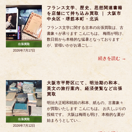
フランス文学、歴史、思想関連書籍
を店舗にて持ち込み買取 ｜ 大阪市
中央区・堺筋本町・北浜
フランス文学に関する古本の出張買取は、古
書象々が承ります こんにちは。 梅雨が明け、
数日前から本格的な猛暑となっております
出張買取
が、皆様いかがお過ごし...
2026年7月17日
続きを読む
大阪市平野区にて、明治期の和本、
英文の旅行案内、経済便覧など出張
買取
明治大正昭和戦前の和本、紙もの、古書象々
が買取いたします こんにちは。 お久しぶりの
投稿です。 大阪は梅雨も明け、本格的な夏が
出張買取
始まろうとしてい...
2026年7月12日