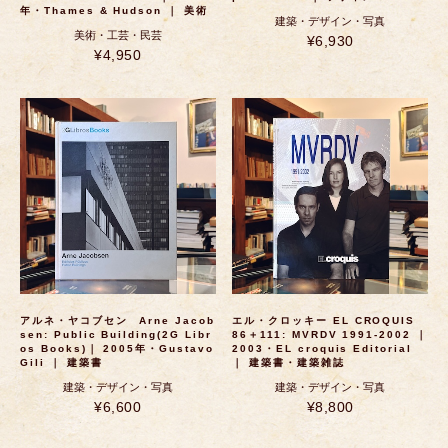
年・Thames & Hudson ｜ 美術
建築・デザイン・写真
美術・工芸・民芸
¥6,930
¥4,950
アルネ・ヤコブセン Arne Jacob
エル・クロッキー EL CROQUIS
sen: Public Building(2G Libr
86＋111: MVRDV 1991-2002 ｜
os Books)｜ 2005年・Gustavo
2003・EL croquis Editorial
Gili ｜ 建築書
｜ 建築書・建築雑誌
建築・デザイン・写真
建築・デザイン・写真
¥6,600
¥8,800