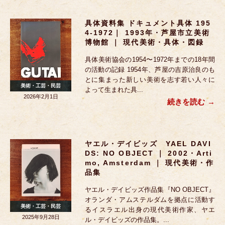
具体資料集 ドキュメント具体 195
4-1972｜ 1993年・芦屋市立美術
博物館 ｜ 現代美術・具体・図録
具体美術協会の1954〜1972年までの18年間
の活動の記録 1954年、芦屋の吉原治良のも
とに集まった新しい美術を志す若い人々に
美術・工芸・民芸
よって生まれた具...
2026年2月1日
続きを読む
ヤエル・デイビッズ YAEL DAVI
DS: NO OBJECT ｜ 2002・Arti
Mo, Amsterdam ｜ 現代美術・作
品集
ヤエル・デイビッズ作品集『NO OBJECT』
オランダ・アムステルダムを拠点に活動す
美術・工芸・民芸
るイスラエル出身の現代美術作家、ヤエ
2025年9月28日
ル・デイビッズの作品集。...