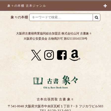
象々の本棚 古本ジャンル
象々の本棚
大阪府古書籍商業協同組合加盟店 株式会社山河 古書象々
大阪府公安委員会 古物商許可 第621110141159号
古本出張買取 古書 象々
〒541-0048 大阪府大阪市中央区瓦町１丁目７−３ フジカワビル503
TEL 0120-313-002