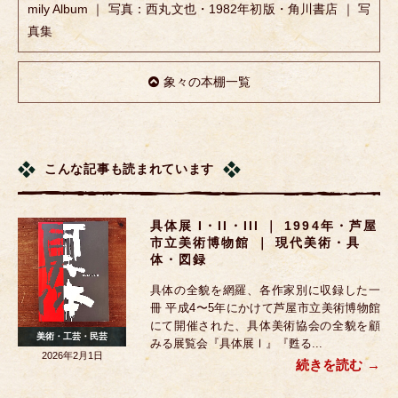
mily Album ｜ 写真：西丸文也・1982年初版・角川書店 ｜ 写
真集
象々の本棚一覧
こんな記事も読まれています
具体展 I・II・III ｜ 1994年・芦屋
市立美術博物館 ｜ 現代美術・具
体・図録
具体の全貌を網羅、各作家別に収録した一
冊 平成4〜5年にかけて芦屋市立美術博物館
にて開催された、具体美術協会の全貌を顧
美術・工芸・民芸
みる展覧会『具体展Ⅰ』『甦る...
2026年2月1日
続きを読む