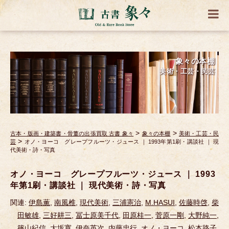
象々の本棚
美術・工芸・民芸
>
>
古本・版画・建築書・骨董の出張買取 古書 象々
象々の本棚
美術・工芸・民
>
芸
オノ・ヨーコ グレープフルーツ・ジュース ｜ 1993年第1刷・講談社 ｜ 現
代美術・詩・写真
オノ・ヨーコ グレープフルーツ・ジュース ｜ 1993
年第1刷・講談社 ｜ 現代美術・詩・写真
関連:
伊島薫
,
南風椎
,
現代美術
,
三浦憲治
,
M.HASUI
,
佐藤時啓
,
柴
田敏雄
,
三好耕三
,
冨士原美千代
,
田原桂一
,
菅原一剛
,
大野純一
,
篠山紀信
,
大坂寛
,
伊奈英次
,
内藤忠行
,
オノ・ヨーコ
,
松本路子
,