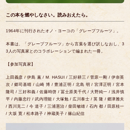
この本を燃やしなさい。読みおえたら。
1964年に刊行されたオノ・ヨーコの「グレープフルーツ」。
本書は、「グレープフルーツ」から言葉を選び訳しなおし、3
3人の写真家とのコラボレーションで編まれた一冊。
【参加写真家】
上田義彦 / 伊島 薫 / M. HASUI / 三好耕三 / 菅原一剛 / 伊奈英
次 / 郷司基晴 / 山崎 博 / 豊浦正明 / 北島 明 / 宮澤正明 / 宮本
隆司 / 三好和義 / 佐藤時啓 / 冨士原美千代 / 大野純一 / 浅井慎
平 / 内藤忠行 / 武内理能 / 大塚勉 / 広川泰士 / 英 隆 / 郷津雅夫
/ 西川克二 / 今 道子 / 三浦憲治 / 柴田敏雄 / 石内 都 / 田原桂一
/ 大坂 寛 / 松本路子 / 神蔵美子 / 篠山紀信