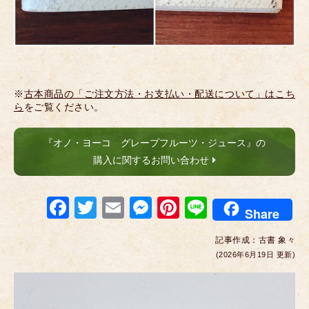
※
古本商品の「ご注文方法・お支払い・配送について」はこち
ら
をご覧ください。
『オノ・ヨーコ グレープフルーツ・ジュース』の
購入に関するお問い合わせ
F
T
E
M
Pi
Li
Share
a
wi
m
e
nt
n
記事作成：
古書 象々
c
tt
ail
ss
er
e
(2026年6月19日 更新)
e
er
e
e
b
n
st