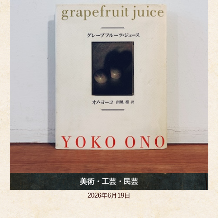
o
g
o
er
k
美術・工芸・民芸
2026年6月19日