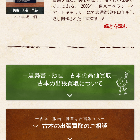
そこにある。 2006年、東京オペラシティ
美術・工芸・民芸
アートギャラリーにて武満徹没後10年を記
2026年6月19日
念し開催された『武満徹 V...
続きを読む
ー建築書・版画・古本の高価買取ー
古本の出張買取について
ー古本、版画、骨董は古書象々へー
古本の出張買取のご相談