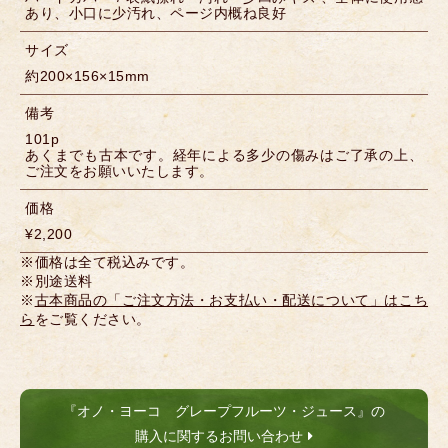
あり、小口に少汚れ、ページ内概ね良好
サイズ
約200×156×15mm
備考
101p
あくまでも古本です。経年による多少の傷みはご了承の上、
ご注文をお願いいたします。
価格
¥2,200
※価格は全て税込みです。
※別途送料
※
古本商品の「ご注文方法・お支払い・配送について」はこち
ら
をご覧ください。
『オノ・ヨーコ グレープフルーツ・ジュース』の
購入に関するお問い合わせ