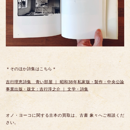
＊そのほか詩集はこちら＊
吉行理恵詩集 青い部屋 ｜ 昭和38年私家版・製作：中央公論
事業出版・跋文：吉行淳之介 ｜ 文学・詩集
オノ・ヨーコに関する古本の買取は、古書 象々へご相談くだ
さい。