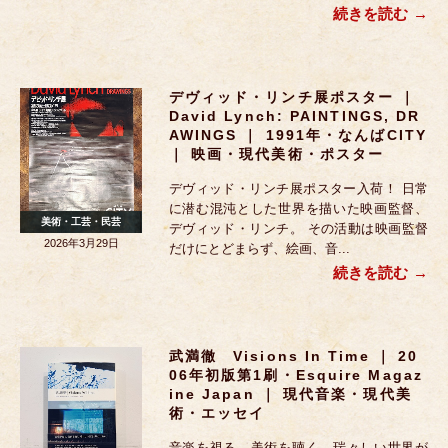
続きを読む
デヴィッド・リンチ展ポスター ｜
David Lynch: PAINTINGS, DR
AWINGS ｜ 1991年・なんばCITY
｜ 映画・現代美術・ポスター
デヴィッド・リンチ展ポスター入荷！ 日常
に潜む混沌とした世界を描いた映画監督、
美術・工芸・民芸
デヴィッド・リンチ。 その活動は映画監督
2026年3月29日
だけにとどまらず、絵画、音...
続きを読む
武満徹 Visions In Time ｜ 20
06年初版第1刷・Esquire Magaz
Ine Japan ｜ 現代音楽・現代美
術・エッセイ
音楽を視る。美術を聴く。瑞々しい世界が