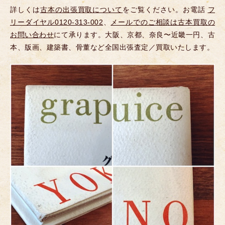
詳しくは
古本の出張買取について
をご覧ください。お電話
フ
リーダイヤル0120-313-002
、
メールでのご相談は古本買取の
お問い合わせ
にて承ります。大阪、京都、奈良〜近畿一円、古
本、版画、建築書、骨董など全国出張査定／買取いたします。