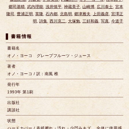
郷司基晴
,
武内理能
,
浅井慎平
,
神蔵美子
,
山崎博
,
広川泰士
,
宮本
隆司
,
豊浦正明
,
英隆
,
石内都
,
北島明
,
郷津雅夫
,
上田義彦
,
宮澤正
明
,
詩集
,
西川克二
,
大塚勉
,
三好和義
,
写真
,
今道子
書籍情報
書籍名
オノ・ヨーコ グレープフルーツ・ジュース
著者
オノ・ヨーコ / 訳：南風 椎
発行年
1993年 第1刷
出版社
講談社
状態
ハードカバー / 表紙擦れ・汚れ・少凹みキズ 、全体に使用感