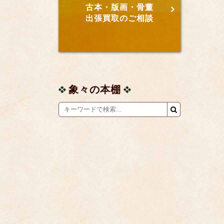
古本・版画・骨董
出張買取のご相談
象々の本棚