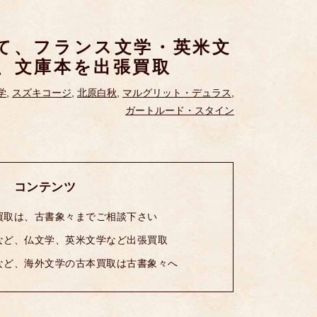
て、フランス文学・英米文
、文庫本を出張買取
学
,
スズキコージ
,
北原白秋
,
マルグリット・デュラス
,
ガートルード・スタイン
コンテンツ
買取は、古書象々までご相談下さい
など、仏文学、英米文学など出張買取
など、海外文学の古本買取は古書象々へ