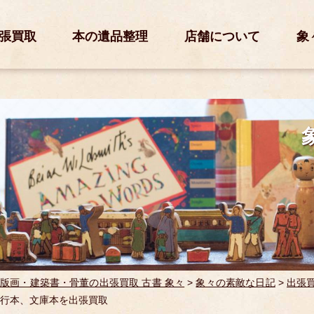
張買取
本の遺品整理
店舗について
象
版画・建築書・骨董の出張買取 古書 象々
>
象々の素敵な日記
>
出張
行本、文庫本を出張買取