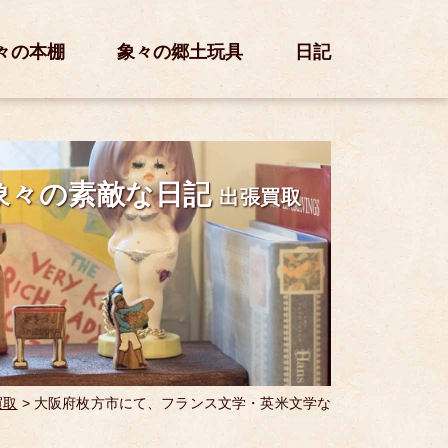
々の本棚
象々の郷土玩具
日記
象々の素敵な日記
出張買取
買取
>
大阪府枚方市にて、フランス文学・英米文学な