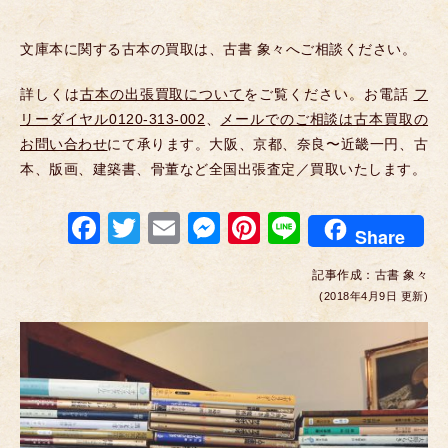
文庫本に関する古本の買取は、古書 象々へご相談ください。
詳しくは
古本の出張買取について
をご覧ください。お電話
フ
リーダイヤル0120-313-002
、
メールでのご相談は古本買取の
お問い合わせ
にて承ります。大阪、京都、奈良〜近畿一円、古
本、版画、建築書、骨董など全国出張査定／買取いたします。
F
T
E
M
Pi
Li
Share
a
wi
m
e
nt
n
記事作成：
古書 象々
c
tt
ail
ss
er
e
(2018年4月9日 更新)
e
er
e
e
b
n
st
o
g
o
er