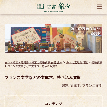
象々の素敵な日記
出張買取
>
>
古本・版画・建築書・骨董の出張買取 古書 象々
象々の素敵な日記
出張買取
>
フランス文学などの文庫本、持ち込み買取
フランス文学などの文庫本、持ち込み買取
関連:
文庫本
,
フランス文学
コンテンツ