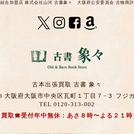
組合加盟店 株式会社山河 古書象々
大阪府公安委員会 古物商許可 第
古本出張買取 古書 象々
0048 大阪府大阪市中央区瓦町１丁目７−３ フジカ
TEL 0120-313-002
買取☎受付年中無休：あさ８時〜よる２１時