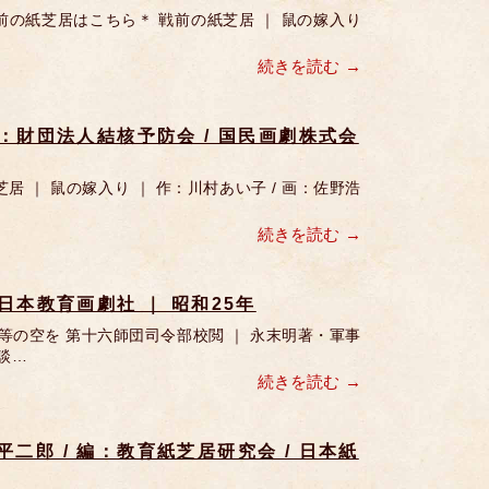
の紙芝居はこちら＊ 戦前の紙芝居 ｜ 鼠の嫁入り
続きを読む
監修：財団法人結核予防会 / 国民画劇株式会
｜ 鼠の嫁入り ｜ 作：川村あい子 / 画：佐野浩
続きを読む
 日本教育画劇社 ｜ 昭和25年
等の空を 第十六師団司令部校閲 ｜ 永末明著・軍事
談…
続きを読む
平二郎 / 編：教育紙芝居研究会 / 日本紙