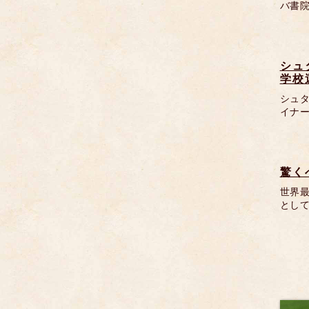
バ書院
シュ
学校
シュ
イナ
驚く
世界
として「