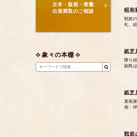
古本・版画・骨董
昭和
出張買取のご相談
戦前
札、
紙芝
象々の本棚
降り続
副島は
紙芝
童画家
画：伊
戦前