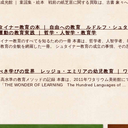
成光館 ｜ 童謡集・絵本 戦前の紙芝居に関する買取は、古書 象々
タイナー教育の本 ｜ 自由への教育 ルドルフ・シュ
運動の教育実践 ｜ 哲学・人智学・教育学
タイナー教育のすべてを知るための一冊 本書は、哲学者、人智学者、
ー教育の全貌を網羅した一冊。 シュタイナー教育の成立の事情、その
べき学びの世界 レッジョ・エミリアの幼児教育 ｜ ワ
最高水準の教育メソッドの記録 本書は、2011年ワタリウム美術館
THE WONDER OF LEARNING The Hundred Languages of …