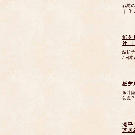
戦前
｜ 作
紙芝
社 
結核予
/ 日
紙芝
永井隆
知識
滝平
芝居