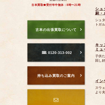
古本買取☎受付年中無休：8時〜21時
シュ
刷・
シュ
トガル
古本の出張買取について
キッ
ミュ
0120-313-002
子供
回し好評
持ち込み買取のご案内
インゲ
スウェ
より