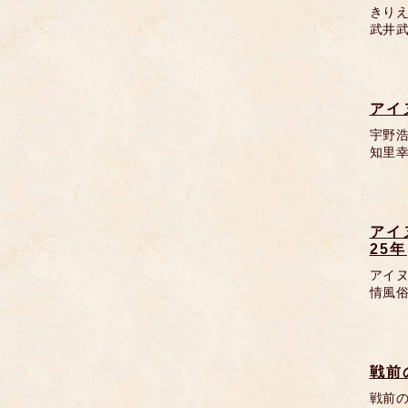
きり
武井武
アイ
宇野
知里幸
アイ
25年
アイ
情風俗
戦前
戦前の