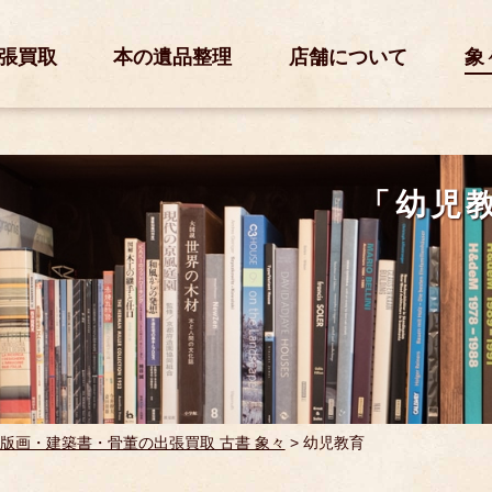
張買取
本の遺品整理
店舗について
象
「幼児
版画・建築書・骨董の出張買取 古書 象々
>
幼児教育