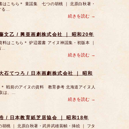
はこちら＊ 童謡集 七つの胡桃 ｜ 北原白秋著・
する…
続きを読む
藤文乙 / 興亜画劇株式会社 ｜ 昭和20年
料はこちら＊ 炉辺叢書 アイヌ神謡集・初版本 ｜
古…
続きを読む
大石てつろ / 日本画劇株式会社 ｜ 昭和
＊ 戦前のアイヌの資料 教育参考 北海道アイヌ人
取は、…
続きを読む
浩 / 日本教育紙芝居協会 ｜ 昭和18年
胡桃 ｜ 北原白秋著・武井武雄装幀・挿絵 ｜ フタ