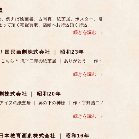
取
の、例えば絵葉書、古写真、紙芝居、ポスター、引
送って頂く宅配買取、店頭へお持込頂く持込…
続きを読む
/ 国民画劇株式会社 ｜ 昭和23年
ちら＊ 滝平二郎の紙芝居 ｜ ありがとう ｜ 作：
続きを読む
劇株式会社 ｜ 昭和20年
ヌの紙芝居 ｜ 蕗の下の神様 ｜ 作：宇野浩二 /
続きを読む
 日本教育画劇株式会社 ｜ 昭和16年