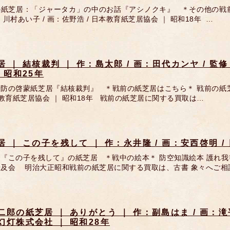
の紙芝居：「ジャータカ」の中のお話『アシノクキ』 ＊その他の戦前
：川村あい子 / 画：佐野浩 / 日本教育紙芝居協会 ｜ 昭和18年 …
居 ｜ 結核裁判 ｜ 作：島太郎 / 画：田代カンヤ / 
｜ 昭和25年
防の啓蒙紙芝居『結核裁判』 ＊戦前の紙芝居はこちら＊ 戦前の紙芝居 
本教育紙芝居協会 ｜ 昭和18年 戦前の紙芝居に関する買取は…
居 ｜ この子を残して ｜ 作：永井隆 / 画：安西啓明 /
『この子を残して』の紙芝居 ＊戦中の絵本＊ 防空知識絵本 護れ我
普及会 明治大正昭和戦前の紙芝居に関する買取は、古書 象々へご相
二郎の紙芝居 ｜ ありがとう ｜ 作：副島はま / 画：滝
幻灯株式会社 ｜ 昭和28年