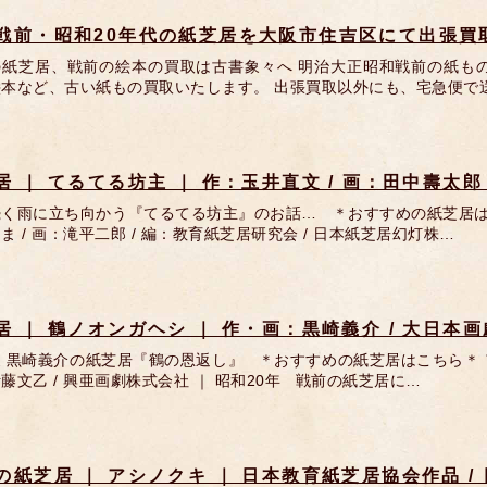
戦前・昭和20年代の紙芝居を大阪市住吉区にて出張買
の紙芝居、戦前の絵本の買取は古書象々へ 明治大正昭和戦前の紙も
絵本など、古い紙もの買取いたします。 出張買取以外にも、宅急便で
居 ｜ てるてる坊主 ｜ 作：玉井直文 / 画：田中壽太郎 
く雨に立ち向かう『てるてる坊主』のお話… ＊おすすめの紙芝居はこ
ま / 画：滝平二郎 / 編：教育紙芝居研究会 / 日本紙芝居幻灯株…
居 ｜ 鶴ノオンガヘシ ｜ 作・画：黒崎義介 / 大日本画
 黒崎義介の紙芝居『鶴の恩返し』 ＊おすすめの紙芝居はこちら＊ アイ
藤文乙 / 興亜画劇株式会社 ｜ 昭和20年 戦前の紙芝居に…
の紙芝居 ｜ アシノクキ ｜ 日本教育紙芝居協会作品 /