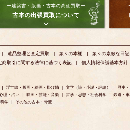
ー建築書・版画・古本の高価買取ー
古本の出張買取について
遺品整理と査定買取
象々の本棚
象々の素敵な日記
定商取引に関する法律に基づく表記
個人情報保護基本方針
浮世絵・版画・絵画・掛け軸
文学（詩・小説・評論）
歴史・
心理・占い
映画・芸能・音楽
哲学・思想・社会科学
鉄道・車
然科学
その他の古本・骨董