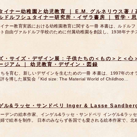
タイナー幼稚園と幼児教育 ｜ E.M. グルネリウス著 /
ルドルフシュタイナー研究所・イザラ書房 ｜ 哲学・
タイナー教育実践における幼稚園教育に関する一冊 本書は、ルドルフ
ト自由ヴァルドルフ学校のために付属幼稚園を創設し、1938年ナ
ズ・サイズ・デザイン展 : 子供たちの＜もの＞と＜心＞
ージアム ｜ 幼児教育・デザイン・図録
たちを育む、新しいデザインを生むための一冊 本書は、1997年の
を博した展覧会『Kid size: The Material World of Childhoo…
ル&ラッセ・サンドベリ Inger & Lasse Sandberg: In
ーデンの絵本作家、インゲル&ラッセ・サンドベリ インゲル&ラッセ
夫婦で絵本を制作。 日本のみならず各国でも愛される絵本作家で、北