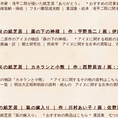
え作家・滝平二郎が描いた紙芝居『ありがとう』 ＊おすすめの児童書
雄装幀・挿絵 ｜ フタバ書院成光館 ｜ 童謡集・絵本 滝平二郎に関
ヌの紙芝居 ｜ 蕗の下の神様 ｜ 作：宇野浩二 / 画：伊
浩二原作のアイヌの物語『蕗の下の神様』 ＊アイヌに関する戦前の資
惠編・訳 ｜ 郷土研究社 ｜ 民俗学 アイヌに関する古本の買取は、
ヌの紙芝居 ｜ カネランと小熊 ｜ 作：西野辰吉 / 画：
ヌの物語『カネランと小熊』 ＊アイヌに関するその他の資料はこちら
一覧 ｜ 明治大正昭和戦前の資料・紙もの アイヌに関する古本の買
の紙芝居 ｜ 鼠の嫁入り ｜ 作：川村あい子 / 画：佐野
紙芝居『鼠の嫁入り』 ＊おすすめの商品はこちら＊ 童謡集 七つの