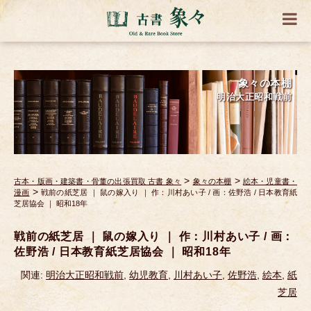
象々の本棚
明治大正昭和戦前
>
>
古本・版画・建築書・骨董の出張買取 古書 象々
象々の本棚
絵本・児童書・
>
漫画
戦前の紙芝居 ｜ 鼠の嫁入り ｜ 作：川村あい子 / 画：佐野浩 / 日本教育紙
芝居協会 ｜ 昭和18年
戦前の紙芝居 ｜ 鼠の嫁入り ｜ 作：川村あい子 / 画：
佐野浩 / 日本教育紙芝居協会 ｜ 昭和18年
関連:
明治大正昭和戦前
,
幼児教育
,
川村あい子
,
佐野浩
,
絵本
,
紙
芝居