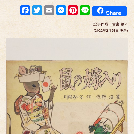
F
T
E
M
Pi
Li
Share
a
wi
m
e
nt
n
記事作成：
古書 象々
c
tt
ail
ss
er
e
(2022年2月25日 更新)
e
er
e
e
b
n
st
o
g
o
er
k