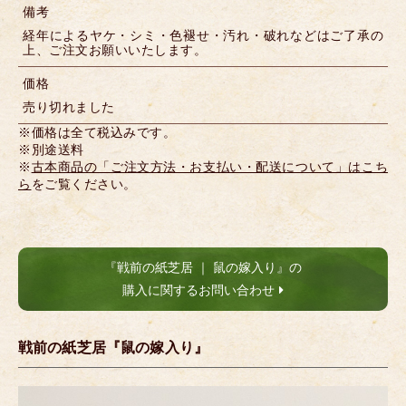
備考
経年によるヤケ・シミ・色褪せ・汚れ・破れなどはご了承の
上、ご注文お願いいたします。
価格
売り切れました
※価格は全て税込みです。
※別途送料
※
古本商品の「ご注文方法・お支払い・配送について」はこち
ら
をご覧ください。
『戦前の紙芝居 ｜ 鼠の嫁入り』の
購入に関するお問い合わせ
戦前の紙芝居『鼠の嫁入り』