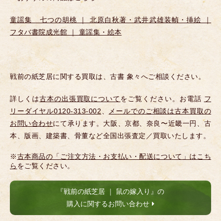
童謡集 七つの胡桃 ｜ 北原白秋著・武井武雄装幀・挿絵 ｜
フタバ書院成光館 ｜ 童謡集・絵本
戦前の紙芝居に関する買取は、古書 象々へご相談ください。
詳しくは
古本の出張買取について
をご覧ください。お電話
フ
リーダイヤル0120-313-002
、
メールでのご相談は古本買取の
お問い合わせ
にて承ります。大阪、京都、奈良〜近畿一円、古
本、版画、建築書、骨董など全国出張査定／買取いたします。
※
古本商品の「ご注文方法・お支払い・配送について」はこち
ら
をご覧ください。
『戦前の紙芝居 ｜ 鼠の嫁入り』の
購入に関するお問い合わせ