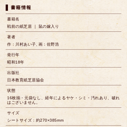
書籍情報
書籍名
戦前の紙芝居 ｜ 鼠の嫁入り
著者
作：川村あい子, 画：佐野浩
発行年
昭和18年
出版社
日本教育紙芝居協会
状態
16枚揃・元袋なし、経年によるヤケ・シミ・汚れあり、破れ
はございません。
サイズ
シートサイズ：約270×385mm