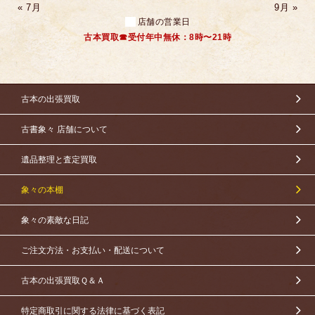
« 7月
9月 »
店舗の営業日
古本買取☎受付年中無休：8時〜21時
古本の出張買取
古書象々 店舗について
遺品整理と査定買取
象々の本棚
象々の素敵な日記
ご注文方法・お支払い・配送について
古本の出張買取Ｑ＆Ａ
特定商取引に関する法律に基づく表記