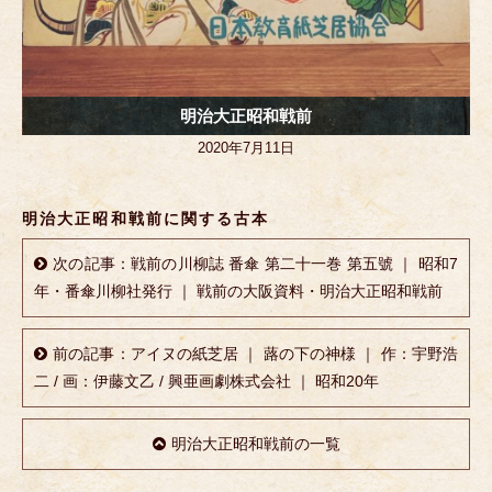
明治大正昭和戦前
2020年7月11日
明治大正昭和戦前に関する古本
次の記事：戦前の川柳誌 番傘 第二十一巻 第五號 ｜ 昭和7
年・番傘川柳社発行 ｜ 戦前の大阪資料・明治大正昭和戦前
前の記事：アイヌの紙芝居 ｜ 蕗の下の神様 ｜ 作：宇野浩
二 / 画：伊藤文乙 / 興亜画劇株式会社 ｜ 昭和20年
明治大正昭和戦前の一覧