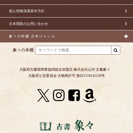
個人情報保護基本方針
古本買取のお問い合わせ
象々の本棚 古本ジャンル
象々の本棚
大阪府古書籍商業協同組合加盟店 株式会社山河 古書象々
大阪府公安委員会 古物商許可 第621110141159号