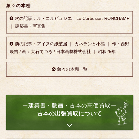
象々の本棚
次の記事：ル・コルビュジエ Le Corbusier: RONCHAMP
｜ 建築書・写真集
前の記事：アイヌの紙芝居 ｜ カネランと小熊 ｜ 作：西野
辰吉 / 画：大石てつろ / 日本画劇株式会社 ｜ 昭和25年
象々の本棚一覧
ー建築書・版画・古本の高価買取ー
古本の出張買取について