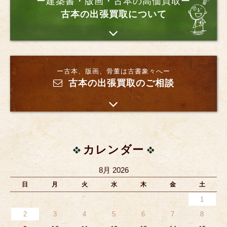
ー建築書・版画・古本の高価買取ー
古本の出張買取について
ー古本、版画、骨董は古書象々へー
古本の出張買取のご相談
カレンダー
8月 2026
日
月
火
水
木
金
土
1
2
3
4
5
6
7
8