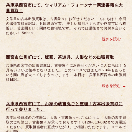
兵庫県西宮市にて、ウィリアム・フォークナー関連書籍を大
量買取！
文学書の古本出張買取は、古書象々にお任せください こんにちは！ 今回
の出張買取日記は、兵庫県西宮市。 美しい夙川さくら道や芦屋市にも程
近い、苦楽園という閑静な住宅地です。 それでは最後までお付き合いく
ださい！ &nbsp…
続きを読む
西宮市仁川町にて、版画、茶道具、人形などの出張買取
兵庫県西宮市の出張買取は、古書象々にお任せください こんにちは！ 5
月もいよいよ後半となりました。 このペースではまた2023年もあっと
いう間に過ぎ去ってしまうのでしょう… 本日は、兵庫県西宮市の出張買
取日記…
続きを読む
兵庫県西宮市にて、お家の蔵書丸ごと整理！古本出張買取に
行って参りました。
古本出張買取のご依頼は、大阪・古書象々へ こんにちは！ 大阪の古本買
取のご相談は、古書象々が承っております！ 0120-313-002までお電話
ください。 買取担当者に直接つながり、ご相談いただけます。 メールで
のお問い…