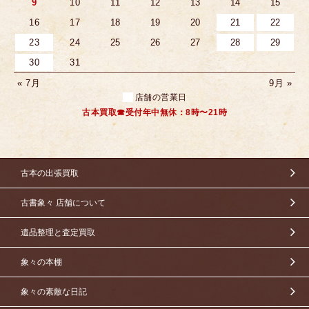
9
10
11
12
13
14
15
16
17
18
19
20
21
22
23
24
25
26
27
28
29
30
31
« 7月
9月 »
店舗の営業日
古本買取☎受付年中無休：8時〜21時
古本の出張買取
古書象々 店舗について
遺品整理と査定買取
象々の本棚
象々の素敵な日記