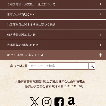
ご注文方法・お支払い・配送について
古本の出張買取Ｑ＆Ａ
特定商取引に関する法律に基づく表記
個人情報保護基本方針
古本買取のお問い合わせ
象々の本棚 古本ジャンル
象々の本棚
大阪府古書籍商業協同組合加盟店 株式会社山河 古書象々
大阪府公安委員会 古物商許可 第621110141159号