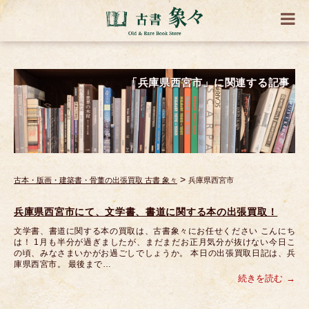
「兵庫県西宮市」に関連する記事
>
古本・版画・建築書・骨董の出張買取 古書 象々
兵庫県西宮市
兵庫県西宮市にて、文学書、書道に関する本の出張買取！
文学書、書道に関する本の買取は、古書象々にお任せください こんにち
は！ 1月も半分が過ぎましたが、まだまだお正月気分が抜けない今日こ
の頃、みなさまいかがお過ごしでしょうか。 本日の出張買取日記は、兵
庫県西宮市。 最後まで…
続きを読む