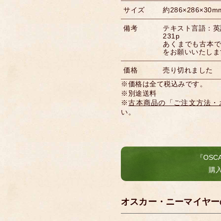
サイズ
約286×286×30m
備考
テキスト言語：英
231p
あくまでも古本
をお願いいたしま
価格
売り切れました
※価格は全て税込みです。
※別途送料
※
古本商品の「ご注文方法・
い。
『OSCA
購
オスカー・ニーマイヤー