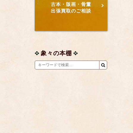
古本・版画・骨董
出張買取のご相談
象々の本棚