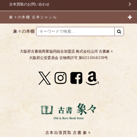
古本買取のお問い合わせ
象々の本棚 古本ジャンル
象々の本棚
大阪府古書籍商業協同組合加盟店 株式会社山河 古書象々
大阪府公安委員会 古物商許可 第621110141159号
古本出張買取 古書 象々