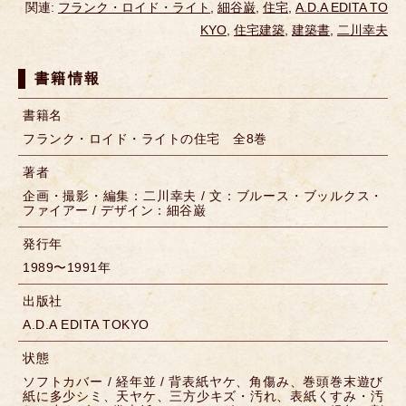
関連:
フランク・ロイド・ライト
,
細谷巌
,
住宅
,
A.D.A EDITA TO
KYO
,
住宅建築
,
建築書
,
二川幸夫
書籍情報
書籍名
フランク・ロイド・ライトの住宅 全8巻
著者
企画・撮影・編集：二川幸夫 / 文：ブルース・ブッルクス・
ファイアー / デザイン：細谷巌
発行年
1989〜1991年
出版社
A.D.A EDITA TOKYO
状態
ソフトカバー / 経年並 / 背表紙ヤケ、角傷み、巻頭巻末遊び
紙に多少シミ、天ヤケ、三方少キズ・汚れ、表紙くすみ・汚