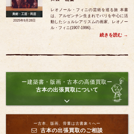
レオノール・フィニの芸術を巡る旅 本書
美術・工芸・民芸
は、アルゼンチン生まれでパリを中心に活
2025年9月28日
動したシュルレアリスムの画家、レオノー
ル・フィニ(1907-1996)...
続きを読む
ー建築書・版画・古本の高価買取ー
古本の出張買取について
ー古本、版画、骨董は古書象々へー
古本の出張買取のご相談