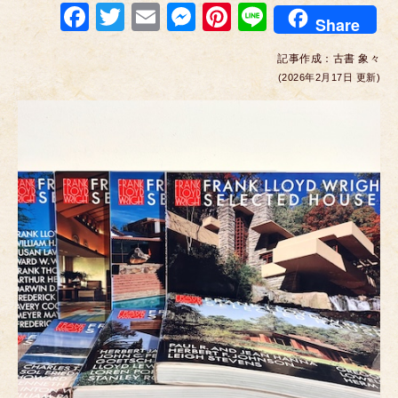
F
T
E
M
Pi
Li
Share
a
wi
m
e
nt
n
記事作成：
古書 象々
c
tt
ail
ss
er
e
(2026年2月17日 更新)
e
er
e
e
b
n
st
o
g
o
er
k