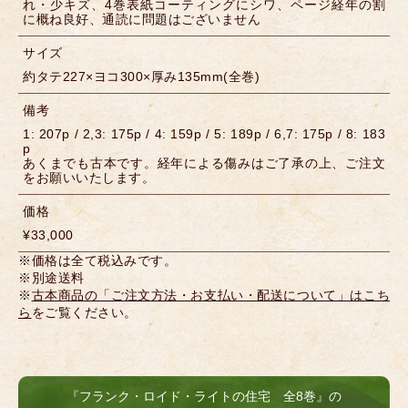
れ・少キズ、4巻表紙コーティングにシワ、ページ経年の割
に概ね良好、通読に問題はございません
サイズ
約タテ227×ヨコ300×厚み135mm(全巻)
備考
1: 207p / 2,3: 175p / 4: 159p / 5: 189p / 6,7: 175p / 8: 183
p
あくまでも古本です。経年による傷みはご了承の上、ご注文
をお願いいたします。
価格
¥33,000
※価格は全て税込みです。
※別途送料
※
古本商品の「ご注文方法・お支払い・配送について」はこち
ら
をご覧ください。
『フランク・ロイド・ライトの住宅 全8巻』の