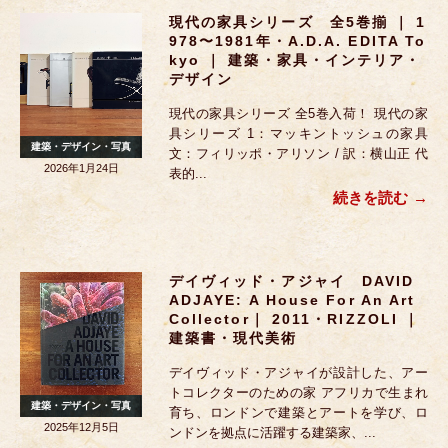
現代の家具シリーズ 全5巻揃 ｜ 1
978〜1981年・A.D.A. EDITA To
Kyo ｜ 建築・家具・インテリア・
デザイン
現代の家具シリーズ 全5巻入荷！ 現代の家
具シリーズ 1：マッキントッシュの家具
建築・デザイン・写真
文：フィリッポ・アリソン / 訳：横山正 代
2026年1月24日
表的...
続きを読む
デイヴィッド・アジャイ DAVID
ADJAYE: A House For An Art
Collector｜ 2011・RIZZOLI ｜
建築書・現代美術
デイヴィッド・アジャイが設計した、アー
トコレクターのための家 アフリカで生まれ
建築・デザイン・写真
育ち、ロンドンで建築とアートを学び、ロ
2025年12月5日
ンドンを拠点に活躍する建築家、...