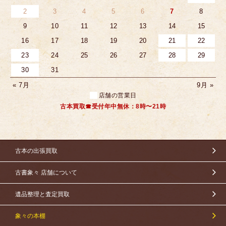
2
3
4
5
6
7
8
9
10
11
12
13
14
15
16
17
18
19
20
21
22
23
24
25
26
27
28
29
30
31
« 7月
9月 »
店舗の営業日
古本買取☎受付年中無休：8時〜21時
古本の出張買取
古書象々 店舗について
遺品整理と査定買取
象々の本棚