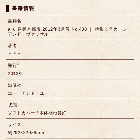
書籍情報
書籍名
a+u 建築と都市 2012年3月号 No.498 ｜ 特集：ラカトン・
アンド・ヴァッサル
著者
＊＊＊
発行年
2012年
出版社
エー・アンド・ユー
状態
ソフトカバー / 本体概ね良好
サイズ
約292×220×8mm