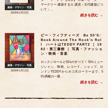
マークリー 建築するカ 講演：古代建築につ
建築・デザイン・写真
いて：...
2026年2月22日
続きを読む
ビー・フィフティーズ Be 50’s:
Book Around The Rock’n Rol
L ハートはTEDDY PART2 ｜ 19
82・第三書館 ｜ 写真・ファッショ
ン・映画・音楽
ロックンロールと50'sのすべて！ 50'sミュー
建築・デザイン・写真
ジシャン、映画、レコード、ショップ、ロ
2026年1月11日
ンドンTEDDYからホコ天ローラーまで、5
0's満載の一冊...
続きを読む