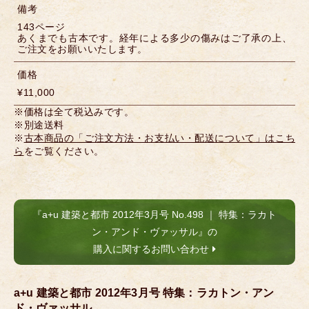
備考
143ページ
あくまでも古本です。経年による多少の傷みはご了承の上、
ご注文をお願いいたします。
価格
¥11,000
※価格は全て税込みです。
※別途送料
※
古本商品の「ご注文方法・お支払い・配送について」はこち
ら
をご覧ください。
『a+u 建築と都市 2012年3月号 No.498 ｜ 特集：ラカト
ン・アンド・ヴァッサル』の
購入に関するお問い合わせ
a+u 建築と都市 2012年3月号 特集：ラカトン・アン
ド・ヴァッサル