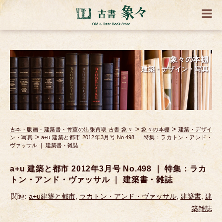
象々の本棚
建築・デザイン・写真
>
>
古本・版画・建築書・骨董の出張買取 古書 象々
象々の本棚
建築・デザイ
>
ン・写真
a+u 建築と都市 2012年3月号 No.498 ｜ 特集：ラカトン・アンド・
ヴァッサル ｜ 建築書・雑誌
a+u 建築と都市 2012年3月号 No.498 ｜ 特集：ラカ
トン・アンド・ヴァッサル ｜ 建築書・雑誌
関連:
a+u建築と都市
,
ラカトン・アンド・ヴァッサル
,
建築書
,
建
築雑誌