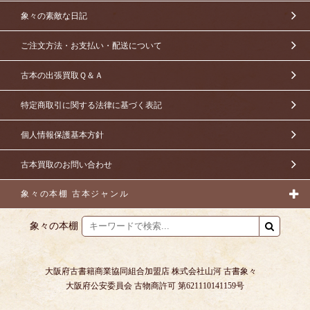
象々の素敵な日記
ご注文方法・お支払い・配送について
古本の出張買取Ｑ＆Ａ
特定商取引に関する法律に基づく表記
個人情報保護基本方針
古本買取のお問い合わせ
象々の本棚 古本ジャンル
象々の本棚
大阪府古書籍商業協同組合加盟店 株式会社山河 古書象々
大阪府公安委員会 古物商許可 第621110141159号