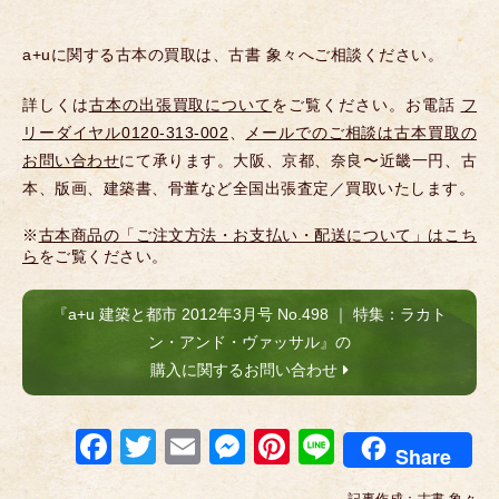
a+uに関する古本の買取は、古書 象々へご相談ください。
詳しくは
古本の出張買取について
をご覧ください。お電話
フ
リーダイヤル0120-313-002
、
メールでのご相談は古本買取の
お問い合わせ
にて承ります。大阪、京都、奈良〜近畿一円、古
本、版画、建築書、骨董など全国出張査定／買取いたします。
※
古本商品の「ご注文方法・お支払い・配送について」はこち
ら
をご覧ください。
『a+u 建築と都市 2012年3月号 No.498 ｜ 特集：ラカト
ン・アンド・ヴァッサル』の
購入に関するお問い合わせ
F
T
E
M
Pi
Li
Share
a
wi
m
e
nt
n