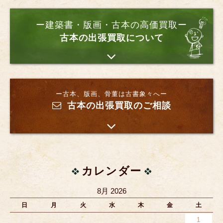
ー建築書・版画・古本の高価買取ー
古本の出張買取について
ー古本、版画、骨董は古書象々へー
古本の出張買取のご相談
カレンダー
8月 2026
日
月
火
水
木
金
土
1