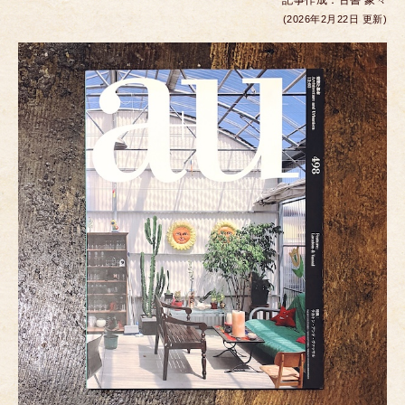
記事作成：
古書 象々
c
tt
ail
ss
er
e
(2026年2月22日 更新)
e
er
e
e
b
n
st
o
g
o
er
k