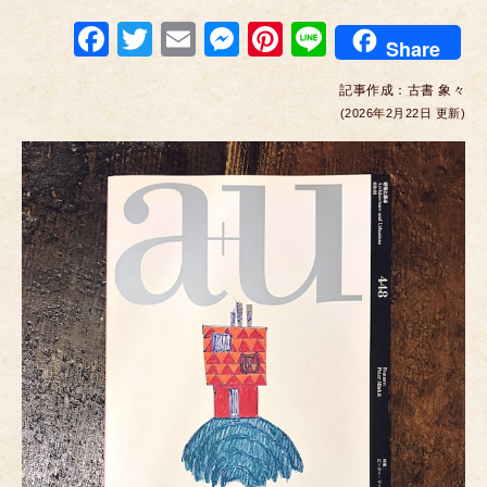
F
T
E
M
Pi
Li
Share
a
wi
m
e
nt
n
記事作成：
古書 象々
c
tt
ail
ss
er
e
(2026年2月22日 更新)
e
er
e
e
b
n
st
o
g
o
er
k