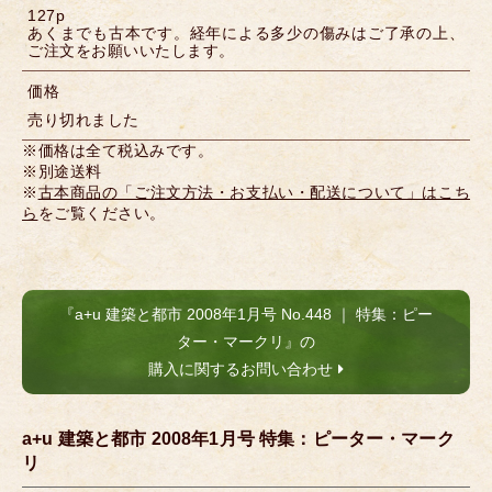
127p
あくまでも古本です。経年による多少の傷みはご了承の上、
ご注文をお願いいたします。
価格
売り切れました
※価格は全て税込みです。
※別途送料
※
古本商品の「ご注文方法・お支払い・配送について」はこち
ら
をご覧ください。
『a+u 建築と都市 2008年1月号 No.448 ｜ 特集：ピー
ター・マークリ』の
購入に関するお問い合わせ
a+u 建築と都市 2008年1月号 特集：ピーター・マーク
リ