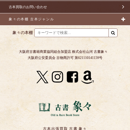
古本買取のお問い合わせ
象々の本棚 古本ジャンル
象々の本棚
大阪府古書籍商業協同組合加盟店 株式会社山河 古書象々
大阪府公安委員会 古物商許可 第621110141159号
古本出張買取 古書 象々