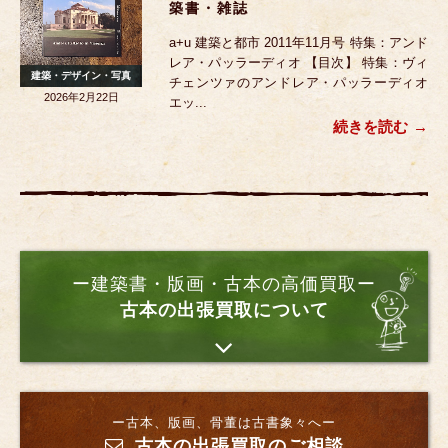
築書・雑誌
a+u 建築と都市 2011年11月号 特集：アンド
レア・パッラーディオ 【目次】 特集：ヴィ
建築・デザイン・写真
チェンツァのアンドレア・パッラーディオ
2026年2月22日
エッ...
続きを読む
ー建築書・版画・古本の高価買取ー
古本の出張買取について
ー古本、版画、骨董は古書象々へー
古本の出張買取のご相談