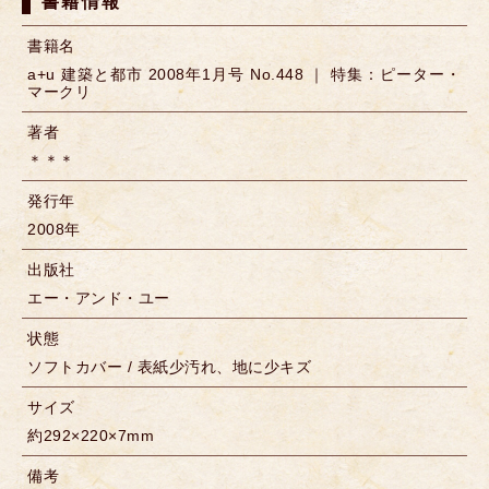
書籍情報
書籍名
a+u 建築と都市 2008年1月号 No.448 ｜ 特集：ピーター・
マークリ
著者
＊＊＊
発行年
2008年
出版社
エー・アンド・ユー
状態
ソフトカバー / 表紙少汚れ、地に少キズ
サイズ
約292×220×7mm
備考