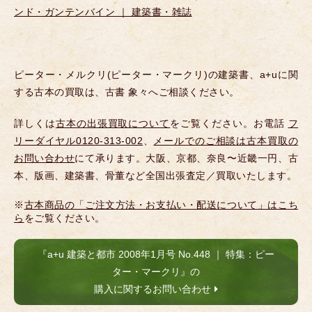
ンド・ガンテンバイン ｜ 建築書・雑誌
ピーター・メルクリ(ピーター・マークリ)の建築書、a+uに関
する古本の買取は、古書 象々へご相談ください。
詳しくは
古本の出張買取について
をご覧ください。お電話
フ
リーダイヤル0120-313-002
、
メールでのご相談は古本買取の
お問い合わせ
にて承ります。大阪、京都、奈良〜近畿一円、古
本、版画、建築書、骨董など全国出張査定／買取いたします。
※
古本商品の「ご注文方法・お支払い・配送について」はこち
ら
をご覧ください。
『a+u 建築と都市 2008年1月号 No.448 ｜ 特集：ピー
ター・マークリ』の
購入に関するお問い合わせ