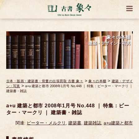
象々の本棚
建築・デザイン・写真
>
>
古本・版画・建築書・骨董の出張買取 古書 象々
象々の本棚
建築・デザイ
>
ン・写真
a+u 建築と都市 2008年1月号 No.448 ｜ 特集：ピーター・マークリ ｜
建築書・雑誌
a+u 建築と都市 2008年1月号 No.448 ｜ 特集：ピー
ター・マークリ ｜ 建築書・雑誌
関連:
ピーター・メルクリ
,
建築書
,
建築雑誌
,
a+u建築と都市