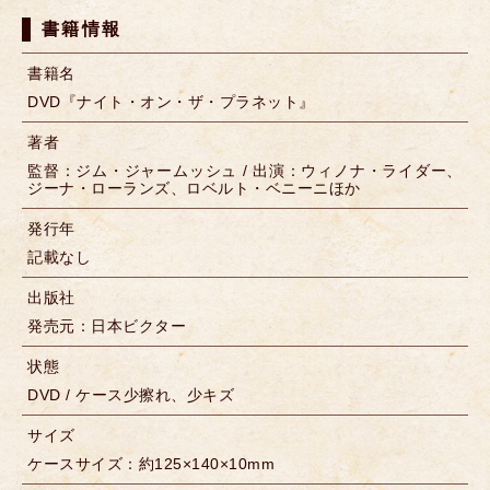
書籍情報
書籍名
DVD『ナイト・オン・ザ・プラネット』
著者
監督：ジム・ジャームッシュ / 出演：ウィノナ・ライダー、
ジーナ・ローランズ、ロベルト・ベニーニほか
発行年
記載なし
出版社
発売元：日本ビクター
状態
DVD / ケース少擦れ、少キズ
サイズ
ケースサイズ：約125×140×10mm