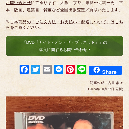
お問い合わせ
にて承ります。大阪、京都、奈良〜近畿一円、古
本、版画、建築書、骨董など全国出張査定／買取いたします。
※
古本商品の「ご注文方法・お支払い・配送について」はこち
ら
をご覧ください。
『DVD『ナイト・オン・ザ・プラネット』』の
購入に関するお問い合わせ
F
T
E
M
Pi
Li
Share
a
wi
m
e
nt
n
記事作成：
古書 象々
c
tt
ail
ss
er
e
(2024年10月27日 更新)
e
er
e
e
b
n
st
o
g
o
er