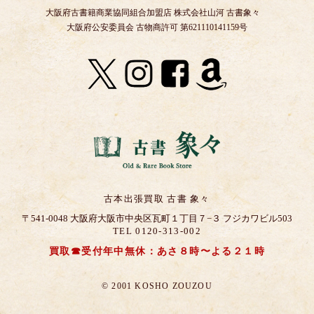
大阪府古書籍商業協同組合加盟店 株式会社山河 古書象々
大阪府公安委員会 古物商許可 第621110141159号
古本出張買取 古書 象々
〒541-0048 大阪府大阪市中央区瓦町１丁目７−３ フジカワビル503
TEL 0120-313-002
買取☎受付年中無休：あさ８時〜よる２１時
© 2001 KOSHO ZOUZOU