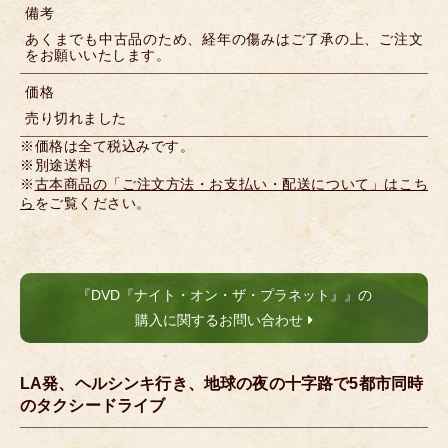
備考
あくまでも中古品のため、経年の傷みはご了承の上、ご注文
をお願いいたします。
価格
売り切れました
※価格は全て税込みです。
※別途送料
※
古本商品の「ご注文方法・お支払い・配送について」はこち
ら
をご覧ください。
『DVD『ナイト・オン・ザ・プラネット』』の
購入に関するお問い合わせ
LA発、ヘルシンキ行き、地球の夜の十字路で5都市同時
のタクシードライブ