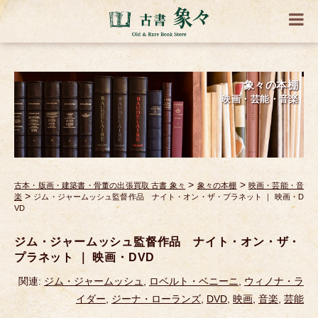
象々の本棚
映画・芸能・音楽
>
>
古本・版画・建築書・骨董の出張買取 古書 象々
象々の本棚
映画・芸能・音
>
楽
ジム・ジャームッシュ監督作品 ナイト・オン・ザ・プラネット ｜ 映画・D
VD
ジム・ジャームッシュ監督作品 ナイト・オン・ザ・
プラネット ｜ 映画・DVD
関連:
ジム・ジャームッシュ
,
ロベルト・ベニーニ
,
ウィノナ・ラ
イダー
,
ジーナ・ローランズ
,
DVD
,
映画
,
音楽
,
芸能