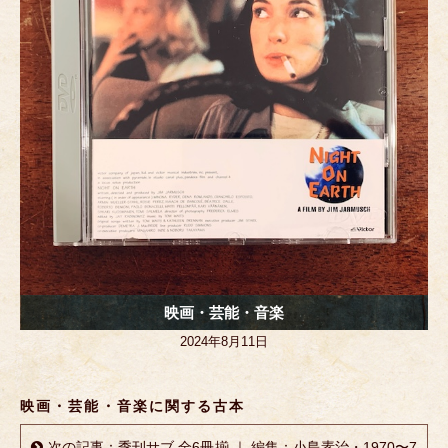
k
映画・芸能・音楽
2024年8月11日
映画・芸能・音楽に関する古本
次の記事：季刊サブ 全6冊揃 ｜ 編集：小島素治・1970〜7