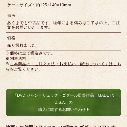
ケースサイズ：約125×140×10mm
備考
あくまでも中古品です。経年による傷みはご了承の上、ご注
文をお願いいたします。
価格
売り切れました
※価格は全て税込みです。
※別途送料
※
古本商品の「ご注文方法・お支払い・配送について」はこち
ら
をご覧ください。
『DVD ジャン＝リュック・ゴダール監督作品 MADE IN
U.S.A』の
購入に関するお問い合わせ