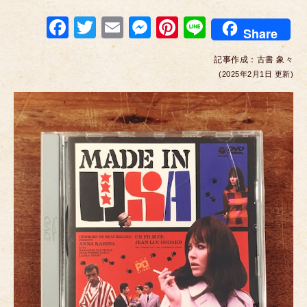
F
T
E
M
Pi
Li
Share
a
wi
m
e
nt
n
記事作成：
古書 象々
c
tt
ail
ss
er
e
(2025年2月1日 更新)
e
er
e
e
b
n
st
o
g
o
er
k