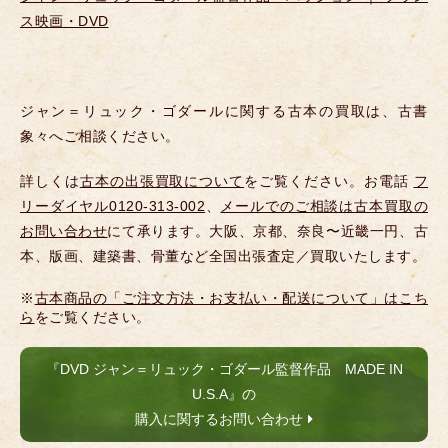
ス映画・DVD
ジャン＝リュック・ゴダールに関する古本の買取は、古書
象々へご相談ください。
詳しくは
古本の出張買取について
をご覧ください。お電話
フ
リーダイヤル0120-313-002
、
メールでのご相談は古本買取の
お問い合わせ
にて承ります。大阪、京都、奈良〜近畿一円、古
本、版画、建築書、骨董など全国出張査定／買取いたします。
※
古本商品の「ご注文方法・お支払い・配送について」はこち
ら
をご覧ください。
『DVD ジャン＝リュック・ゴダール監督作品 MADE IN
U.S.A』の
購入に関するお問い合わせ