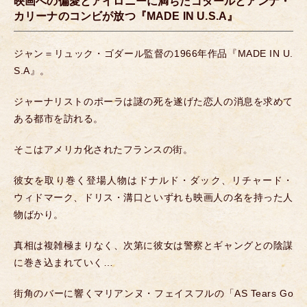
映画への偏愛とアイロニーに満ちたゴダールとアンナ・
カリーナのコンビが放つ『MADE IN U.S.A』
ジャン＝リュック・ゴダール監督の1966年作品『MADE IN U.
S.A』。
ジャーナリストのポーラは謎の死を遂げた恋人の消息を求めて
ある都市を訪れる。
そこはアメリカ化されたフランスの街。
彼女を取り巻く登場人物はドナルド・ダック、リチャード・
ウィドマーク、ドリス・溝口といずれも映画人の名を持った人
物ばかり。
真相は複雑極まりなく、次第に彼女は警察とギャングとの陰謀
に巻き込まれていく…
街角のバーに響くマリアンヌ・フェイスフルの「AS Tears Go