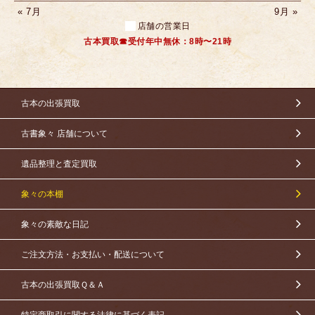
« 7月
9月 »
店舗の営業日
古本買取☎受付年中無休：8時〜21時
古本の出張買取
古書象々 店舗について
遺品整理と査定買取
象々の本棚
象々の素敵な日記
ご注文方法・お支払い・配送について
古本の出張買取Ｑ＆Ａ
特定商取引に関する法律に基づく表記