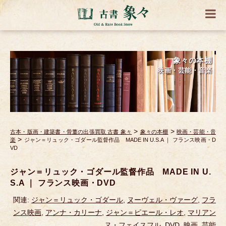
象々の本棚
映画・芸能・音楽
>
>
古本・版画・建築書・骨董の出張買取 古書 象々
象々の本棚
映画・芸能・音
>
楽
ジャン＝リュック・ゴダール監督作品 MADE IN U.S.A ｜ フランス映画・D
VD
ジャン＝リュック・ゴダール監督作品 MADE IN U.
S.A ｜ フランス映画・DVD
関連:
ジャン＝リュック・ゴダール
,
ヌーヴェル・ヴァーグ
,
フラ
ンス映画
,
アンナ・カリーナ
,
ジャン＝ピエール・レオ
,
マリアン
ヌ・フェイスフル
,
DVD
,
映画
,
芸能