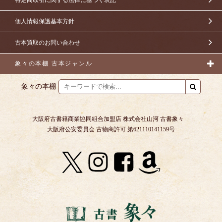
個人情報保護基本方針
古本買取のお問い合わせ
象々の本棚 古本ジャンル
象々の本棚
大阪府古書籍商業協同組合加盟店 株式会社山河 古書象々
大阪府公安委員会 古物商許可 第621110141159号