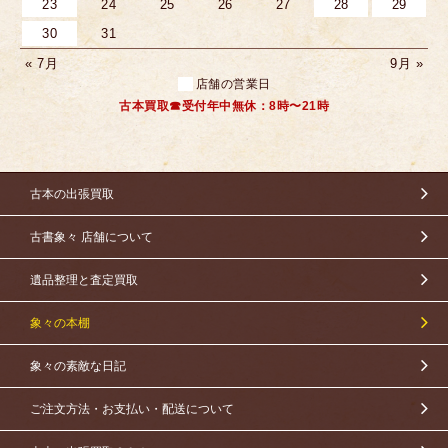
23
24
25
26
27
28
29
30
31
« 7月
9月 »
店舗の営業日
古本買取☎受付年中無休：8時〜21時
古本の出張買取
古書象々 店舗について
遺品整理と査定買取
象々の本棚
象々の素敵な日記
ご注文方法・お支払い・配送について