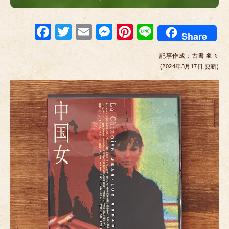
F
T
E
M
Pi
Li
Share
a
wi
m
e
nt
n
記事作成：
古書 象々
c
tt
ail
ss
er
e
(2024年3月17日 更新)
e
er
e
e
b
n
st
o
g
o
er
k