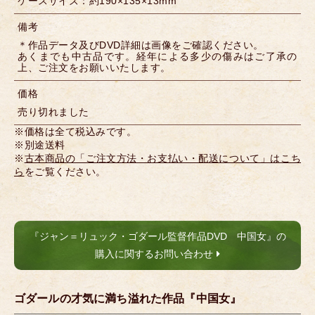
ケースサイズ：約190×135×13mm
備考
＊作品データ及びDVD詳細は画像をご確認ください。
あくまでも中古品です。経年による多少の傷みはご了承の
上、ご注文をお願いいたします。
価格
売り切れました
※価格は全て税込みです。
※別途送料
※
古本商品の「ご注文方法・お支払い・配送について」はこち
ら
をご覧ください。
『ジャン＝リュック・ゴダール監督作品DVD 中国女』の
購入に関するお問い合わせ
ゴダールの才気に満ち溢れた作品『中国女』