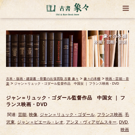
象々の本棚
映画・芸能・音楽
>
>
古本・版画・建築書・骨董の出張買取 古書 象々
象々の本棚
映画・芸能・音
>
楽
ジャン＝リュック・ゴダール監督作品 中国女 ｜ フランス映画・DVD
ジャン＝リュック・ゴダール監督作品 中国女 ｜ フ
ランス映画・DVD
関連:
芸能
,
映像
,
ジャン＝リュック・ゴダール
,
フランス映画
,
毛
沢東
,
ジャン＝ピエール・レオ
,
アンヌ・ヴィアゼムスキー
,
DVD
,
映画