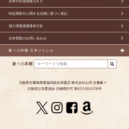
古本の出張買取Ｑ＆Ａ
特定商取引に関する法律に基づく表記
個人情報保護基本方針
古本買取のお問い合わせ
象々の本棚 古本ジャンル
象々の本棚
大阪府古書籍商業協同組合加盟店 株式会社山河 古書象々
大阪府公安委員会 古物商許可 第621110141159号