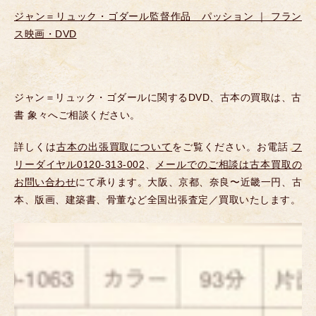
ジャン＝リュック・ゴダール監督作品 パッション ｜ フラン
ス映画・DVD
ジャン＝リュック・ゴダールに関するDVD、古本の買取は、古
書 象々へご相談ください。
詳しくは
古本の出張買取について
をご覧ください。お電話
フ
リーダイヤル0120-313-002
、
メールでのご相談は古本買取の
お問い合わせ
にて承ります。大阪、京都、奈良〜近畿一円、古
本、版画、建築書、骨董など全国出張査定／買取いたします。