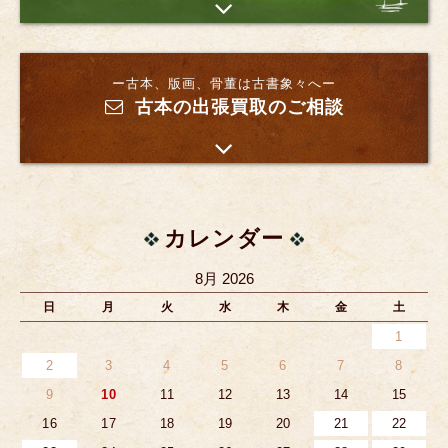
ー古本、版画、骨董は古書象々へー
古本の出張買取のご相談
カレンダー
8月 2026
日
月
火
水
木
金
土
1
2
3
4
5
6
7
8
9
10
11
12
13
14
15
16
17
18
19
20
21
22