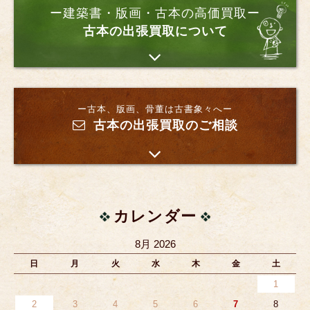
ー建築書・版画・古本の高価買取ー
古本の出張買取について
ー古本、版画、骨董は古書象々へー
古本の出張買取のご相談
カレンダー
8月 2026
日
月
火
水
木
金
土
1
2
3
4
5
6
7
8