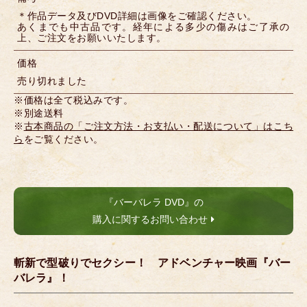
＊作品データ及びDVD詳細は画像をご確認ください。
あくまでも中古品です。経年による多少の傷みはご了承の
上、ご注文をお願いいたします。
価格
売り切れました
※価格は全て税込みです。
※別途送料
※
古本商品の「ご注文方法・お支払い・配送について」はこち
ら
をご覧ください。
『バーバレラ DVD』の
購入に関するお問い合わせ
斬新で型破りでセクシー！ アドベンチャー映画『バー
バレラ』！