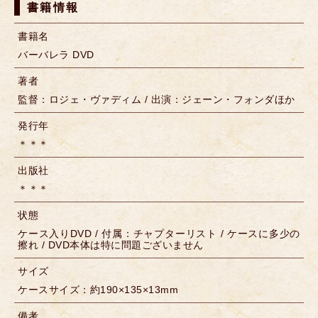
書籍情報
書籍名
バーバレラ DVD
著者
監督：ロジェ・ヴァディム / 出演：ジェーン・フォンダほか
発行年
＊＊＊
出版社
＊＊＊
状態
ケース入りDVD / 付属：チャプターリスト / ケースに多少の
擦れ / DVD本体は特に問題ございません
サイズ
ケースサイズ：約190×135×13mm
備考