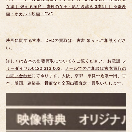
女編｜ 燃える洞窟・虐殺の女王・影なき裁き 3本組 ｜ 怪奇映
画・オカルト映画・DVD
映画に関する古本、DVDの買取は、古書 象々へご相談くださ
い。
詳しくは
古本の出張買取について
をご覧ください。お電話
フ
リーダイヤル0120-313-002
、
メールでのご相談は古本買取の
お問い合わせ
にて承ります。大阪、京都、奈良〜近畿一円、古
本、版画、建築書、骨董など全国出張査定／買取いたします。