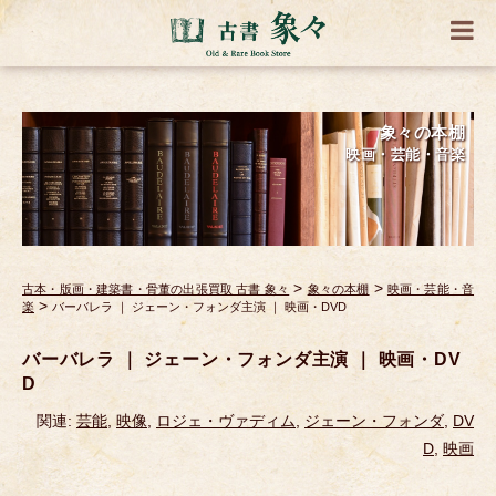
象々の本棚
映画・芸能・音楽
>
>
古本・版画・建築書・骨董の出張買取 古書 象々
象々の本棚
映画・芸能・音
>
楽
バーバレラ ｜ ジェーン・フォンダ主演 ｜ 映画・DVD
バーバレラ ｜ ジェーン・フォンダ主演 ｜ 映画・DV
D
関連:
芸能
,
映像
,
ロジェ・ヴァディム
,
ジェーン・フォンダ
,
DV
D
,
映画