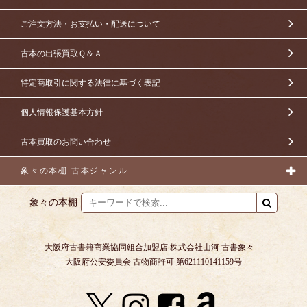
ご注文方法・お支払い・配送について
古本の出張買取Ｑ＆Ａ
特定商取引に関する法律に基づく表記
個人情報保護基本方針
古本買取のお問い合わせ
象々の本棚 古本ジャンル
象々の本棚
大阪府古書籍商業協同組合加盟店 株式会社山河 古書象々
大阪府公安委員会 古物商許可 第621110141159号