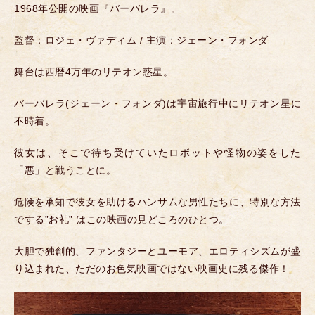
1968年公開の映画『バーバレラ』。
監督：ロジェ・ヴァディム / 主演：ジェーン・フォンダ
舞台は西暦4万年のリテオン惑星。
バーバレラ(ジェーン・フォンダ)は宇宙旅行中にリテオン星に
不時着。
彼女は、そこで待ち受けていたロボットや怪物の姿をした
「悪」と戦うことに。
危険を承知で彼女を助けるハンサムな男性たちに、特別な方法
でする”お礼” はこの映画の見どころのひとつ。
大胆で独創的、ファンタジーとユーモア、エロティシズムが盛
り込まれた、ただのお色気映画ではない映画史に残る傑作！