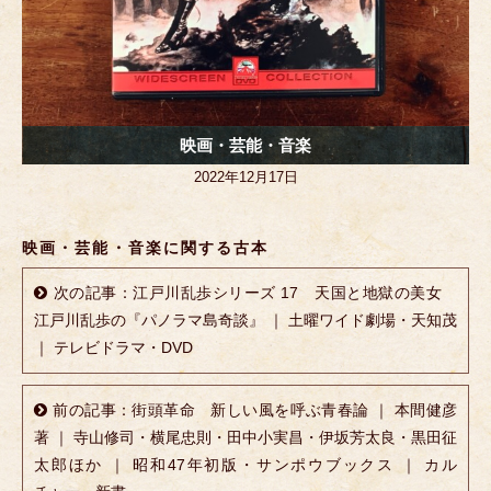
映画・芸能・音楽
2022年12月17日
映画・芸能・音楽に関する古本
次の記事：江戸川乱歩シリーズ 17 天国と地獄の美女
江戸川乱歩の『パノラマ島奇談』 ｜ 土曜ワイド劇場・天知茂
｜ テレビドラマ・DVD
前の記事：街頭革命 新しい風を呼ぶ青春論 ｜ 本間健彦
著 ｜ 寺山修司・横尾忠則・田中小実昌・伊坂芳太良・黒田征
太郎ほか ｜ 昭和47年初版・サンポウブックス ｜ カル