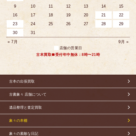
9
10
11
12
13
14
15
16
17
18
19
20
21
22
23
24
25
26
27
28
29
30
31
« 7月
9月 »
店舗の営業日
古本買取☎受付年中無休：8時〜21時
古本の出張買取
古書象々 店舗について
遺品整理と査定買取
象々の本棚
象々の素敵な日記