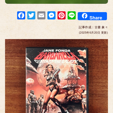
F
T
E
M
Pi
Li
Share
a
wi
m
e
nt
n
記事作成：
古書 象々
c
tt
ail
ss
er
e
(2025年6月20日 更新)
e
er
e
e
b
n
st
o
g
o
er
k