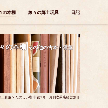
々の本棚
象々の郷土玩具
日記
々の本棚
その他の古本・骨董
本・骨董
>
たのしい珈琲 第1号 月刊喫茶店経営別冊