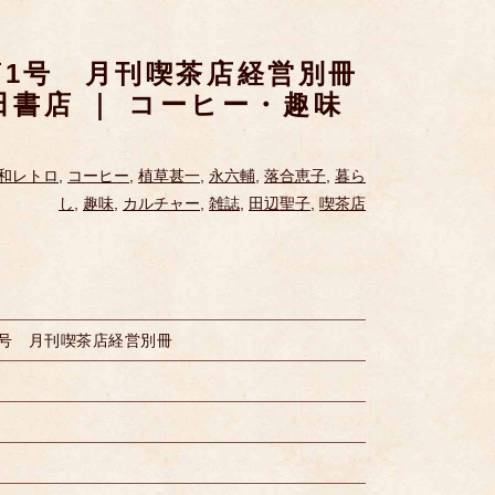
第1号 月刊喫茶店経営別冊
柴田書店 ｜ コーヒー・趣味
和レトロ
,
コーヒー
,
植草甚一
,
永六輔
,
落合恵子
,
暮ら
し
,
趣味
,
カルチャー
,
雑誌
,
田辺聖子
,
喫茶店
1号 月刊喫茶店経営別冊