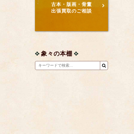
古本・版画・骨董
出張買取のご相談
象々の本棚