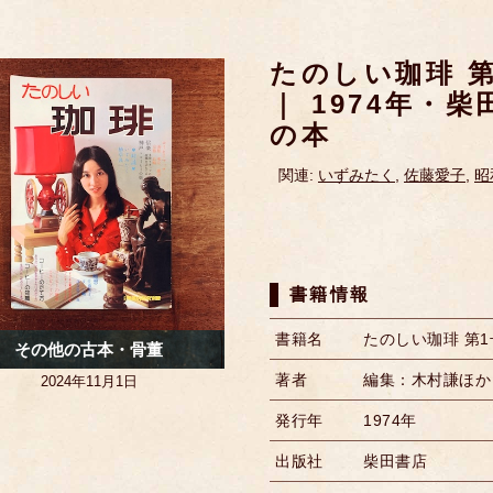
たのしい珈琲 
｜ 1974年・
の本
関連:
いずみたく
,
佐藤愛子
,
昭
書籍情報
書籍名
たのしい珈琲 第
その他の古本・骨董
著者
編集：木村謙ほか
2024年11月1日
発行年
1974年
出版社
柴田書店