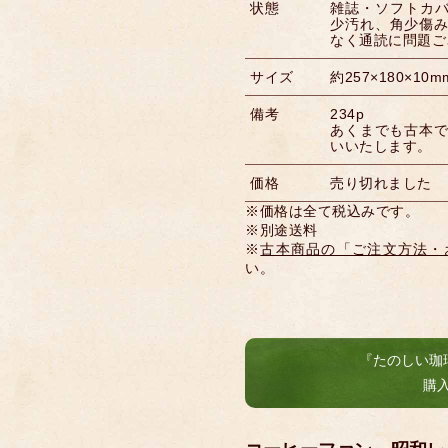
状態
雑誌・ソフトカバー
少汚れ、角少傷み 
なく通読に問題ご
サイズ
約257×180×10m
備考
234p
あくまでも古本
いいたします。
価格
売り切れました
※価格は全て税込みです。
※別途送料
※
古本商品の「ご注文方法・
い。
『たのしい珈
購