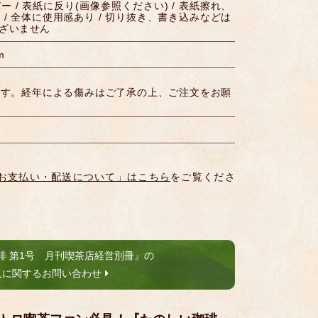
 / 表紙に反り(画像参照ください) / 表紙擦れ、
/ 全体に使用感あり / 切り抜き、書き込みなどは
ざいません
m
です。経年による傷みはご了承の上、ご注文をお願
お支払い・配送について」はこちら
をご覧くださ
琲 第1号 月刊喫茶店経営別冊』の
入に関するお問い合わせ