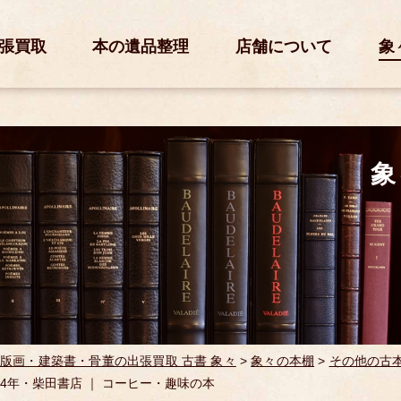
張買取
本の遺品整理
店舗について
象
象
版画・建築書・骨董の出張買取 古書 象々
>
象々の本棚
>
その他の古
974年・柴田書店 ｜ コーヒー・趣味の本