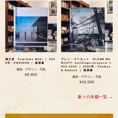
槇文彦 Fumihiko Maki ｜ 200
グレン・マーカット GLENN MU
9年・PHAIDON ｜ 建築書
RCUTT: buildings+projects 1
962-2003 ｜ 2003年・Thames
建築・デザイン・写真
& Hudson ｜ 建築書
¥8,800
建築・デザイン・写真
¥16,500
象々の本棚一覧