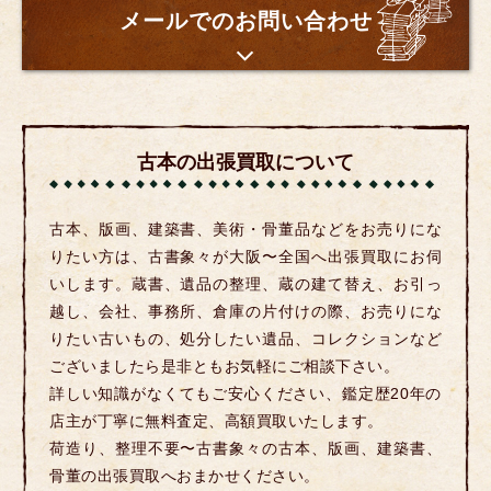
メールでのお問い合わせ
古本の出張買取について
古本、版画、建築書、美術・骨董品などをお売りにな
りたい方は、古書象々が大阪〜全国へ出張買取にお伺
いします。蔵書、遺品の整理、蔵の建て替え、お引っ
越し、会社、事務所、倉庫の片付けの際、お売りにな
りたい古いもの、処分したい遺品、コレクションなど
ございましたら是非ともお気軽にご相談下さい。
詳しい知識がなくてもご安心ください、鑑定歴20年の
店主が丁寧に無料査定、高額買取いたします。
荷造り、整理不要〜古書象々の古本、版画、建築書、
骨董の出張買取へおまかせください。