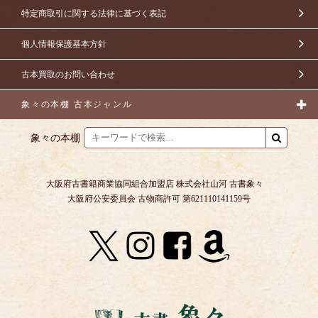
特定商取引に関する法律に基づく表記
個人情報保護基本方針
古本買取のお問い合わせ
象々の本棚 古本ジャンル
象々の本棚
大阪府古書籍商業協同組合加盟店 株式会社山河 古書象々
大阪府公安委員会 古物商許可 第621110141159号