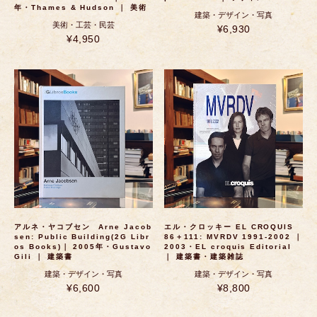
年・Thames & Hudson ｜ 美術
建築・デザイン・写真
美術・工芸・民芸
¥6,930
¥4,950
アルネ・ヤコブセン Arne Jacob
エル・クロッキー EL CROQUIS
sen: Public Building(2G Libr
86＋111: MVRDV 1991-2002 ｜
os Books)｜ 2005年・Gustavo
2003・EL croquis Editorial
Gili ｜ 建築書
｜ 建築書・建築雑誌
建築・デザイン・写真
建築・デザイン・写真
¥6,600
¥8,800