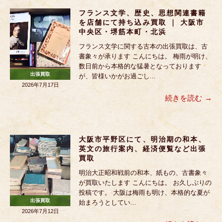
フランス文学、歴史、思想関連書籍
を店舗にて持ち込み買取 ｜ 大阪市
中央区・堺筋本町・北浜
フランス文学に関する古本の出張買取は、古
書象々が承ります こんにちは。 梅雨が明け、
数日前から本格的な猛暑となっております
出張買取
が、皆様いかがお過ごし...
2026年7月17日
続きを読む
大阪市平野区にて、明治期の和本、
英文の旅行案内、経済便覧など出張
買取
明治大正昭和戦前の和本、紙もの、古書象々
が買取いたします こんにちは。 お久しぶりの
投稿です。 大阪は梅雨も明け、本格的な夏が
出張買取
始まろうとしてい...
2026年7月12日