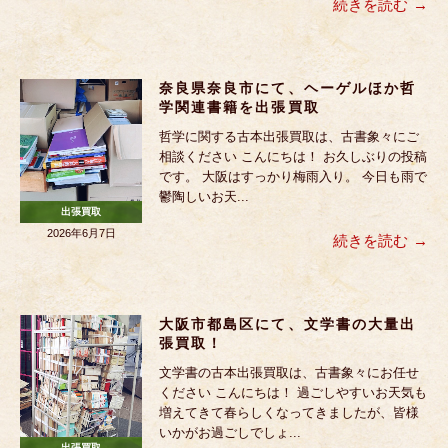
続きを読む
奈良県奈良市にて、ヘーゲルほか哲
学関連書籍を出張買取
哲学に関する古本出張買取は、古書象々にご
相談ください こんにちは！ お久しぶりの投稿
です。 大阪はすっかり梅雨入り。 今日も雨で
鬱陶しいお天...
出張買取
2026年6月7日
続きを読む
大阪市都島区にて、文学書の大量出
張買取！
文学書の古本出張買取は、古書象々にお任せ
ください こんにちは！ 過ごしやすいお天気も
増えてきて春らしくなってきましたが、皆様
いかがお過ごしでしょ...
出張買取