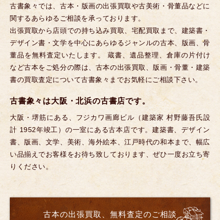
古書象々では、古本・版画の出張買取や古美術・骨董品などに
関するあらゆるご相談を承っております。
出張買取から店頭での持ち込み買取、宅配買取まで、建築書・
デザイン書・文学を中心にあらゆるジャンルの古本、版画、骨
董品を無料査定いたします。 蔵書、遺品整理、倉庫の片付け
など古本をご処分の際は、古本の出張買取、版画・骨董・建築
書の買取査定について古書象々までお気軽にご相談下さい。
古書象々は大阪・北浜の古書店です。
大阪・堺筋にある、フジカワ画廊ビル（建築家 村野藤吾氏設
計 1952年竣工）の一室にある古本店です。建築書、デザイン
書、版画、文学、美術、海外絵本、江戸時代の和本まで、幅広
い品揃えでお客様をお待ち致しております、ぜひ一度お立ち寄
りください。
古本の出張買取、無料査定のご相談