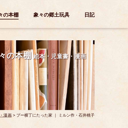
々の本棚
象々の郷土玩具
日記
々の本棚
絵本・児童書・漫画
・漫画
>
プー横丁にたった家 ｜ ミルン作・石井桃子