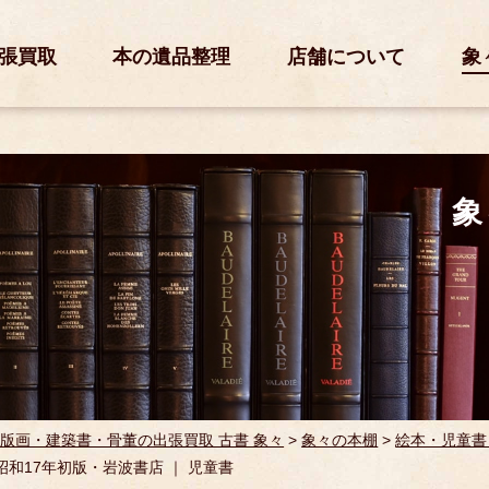
張買取
本の遺品整理
店舗について
象
象
版画・建築書・骨董の出張買取 古書 象々
>
象々の本棚
>
絵本・児童書
 昭和17年初版・岩波書店 ｜ 児童書