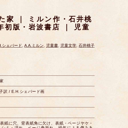
た家 ｜ ミルン作・石井桃
7年初版・岩波書店 ｜ 児童
.H.シェパード
,
A.A.ミルン
,
児童書
,
児童文学
,
石井桃子
家
子訳 / E.H.シェパード画
 裏表紙に穴、背表紙角に欠け、表紙・ページヤケ・
・シミ・汚れ、ページ角折れ、経年による傷みあ