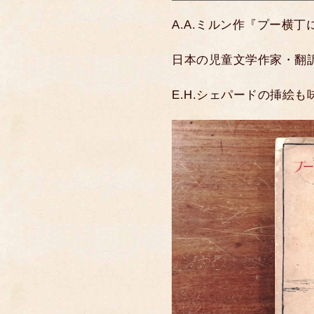
A.A.ミルン作『プー横
日本の児童文学作家・翻
E.H.シェパードの挿絵