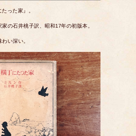
丁にたった家』。
訳家の石井桃子訳、昭和17年の初版本。
も味わい深い。