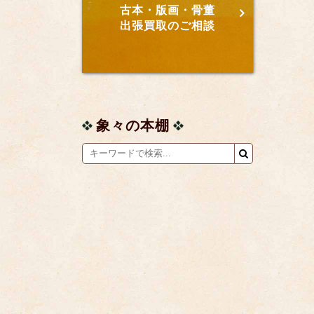
古本・版画・骨董
出張買取のご相談
象々の本棚