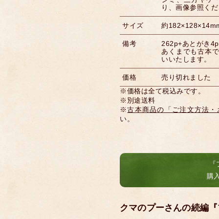
り、画像参照くだ
サイズ
約182×128×14m
備考
262p+あとがき4p
あくまでも古本
いいたします。
価格
売り切れました
※価格は全て税込みです。
※別途送料
※
古本商品の「ご注文方法・
い。
『
購
クマのプーさんの続編『