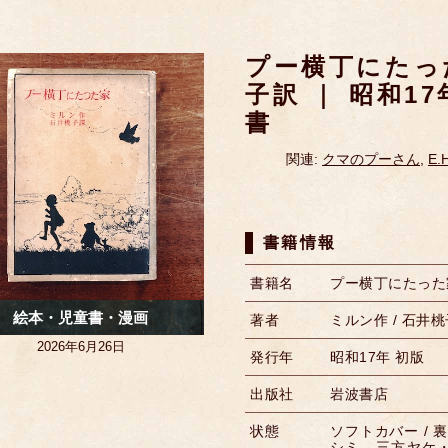
プー横丁にたっ
子訳 ｜ 昭和1
書
関連:
クマのプーさん
,
E
書籍情報
書籍名
プー横丁にたった
絵本・児童書・漫画
著者
ミルン作 / 石井桃
2026年6月26日
発行年
昭和17年 初版
出版社
岩波書店
状態
ソフトカバー /
シミ、三方ヤケ