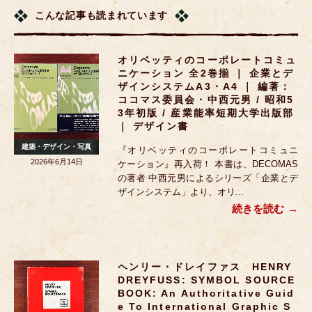
こんな記事も読まれています
オリベッティのコーポレートコミュ
ニケーション 全2巻揃 ｜ 企業とデ
ザインシステムA3・A4 ｜ 編著：
ココマス委員会・中西元男 / 昭和5
3年初版 / 産業能率短期大学出版部
｜ デザイン書
建築・デザイン・写真
『オリベッティのコーポレートコミュニ
2026年6月14日
ケーション』再入荷！ 本書は、DECOMAS
の著者 中西元男によるシリーズ「企業とデ
ザインシステム」より、オリ...
続きを読む
ヘンリー・ドレイファス HENRY
DREYFUSS: SYMBOL SOURCE
BOOK: An Authoritative Guid
E To International Graphic S