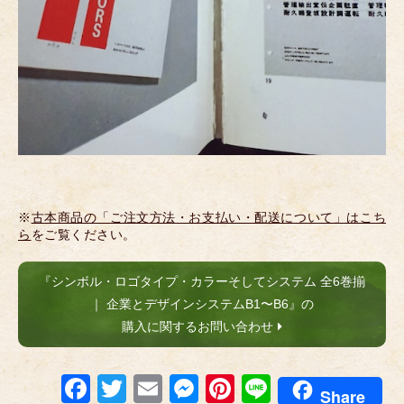
※
古本商品の「ご注文方法・お支払い・配送について」はこち
ら
をご覧ください。
『シンボル・ロゴタイプ・カラーそしてシステム 全6巻揃
｜ 企業とデザインシステムB1〜B6』の
購入に関するお問い合わせ
F
T
E
M
Pi
Li
Share