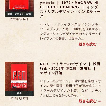
Ymbols ｜ 1972・McGRAW-HI
LL BOOK COMPANY ｜ インダ
ストリアルデザイン・シンボルマー
建築・デザイン・写真
ク
2026年6月14日
ヘンリー・ドレイファス著『シンボル・
ソースブック』入荷！ 20世紀を代表するイ
ンダストリアルデザイナーのヘンリー・ド
レイファスの著書。 世界中の...
続きを読む
RED ヒトラーのデザイン ｜ 松田
行正・2018年 第2刷・左右社 ｜
デザイン評論
ヒトラーのデザイン、日常に潜む煽動 デザ
インの歴史探偵・松田行正が読み解く、ヒ
トラーのデザインの本質。 なぜ「ナチズ
戦争
ム」は止まらなかったのか。 ...
2026年2月27日
続きを読む