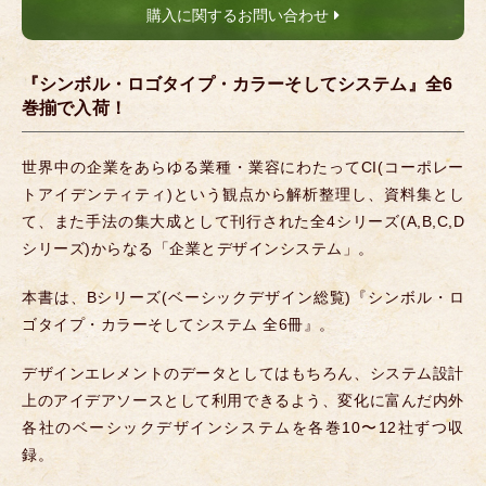
購入に関するお問い合わせ
『シンボル・ロゴタイプ・カラーそしてシステム』全6
巻揃で入荷！
世界中の企業をあらゆる業種・業容にわたってCI(コーポレー
トアイデンティティ)という観点から解析整理し、資料集とし
て、また手法の集大成として刊行された全4シリーズ(A,B,C,D
シリーズ)からなる「企業とデザインシステム」。
本書は、Bシリーズ(ベーシックデザイン総覧)『シンボル・ロ
ゴタイプ・カラーそしてシステム 全6冊』。
デザインエレメントのデータとしてはもちろん、システム設計
上のアイデアソースとして利用できるよう、変化に富んだ内外
各社のベーシックデザインシステムを各巻10〜12社ずつ収
録。