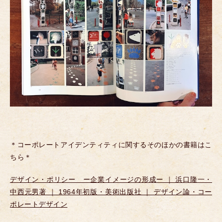
＊コーポレートアイデンティティに関するそのほかの書籍はこ
ちら＊
デザイン・ポリシー ー企業イメージの形成ー ｜ 浜口隆一・
中西元男著 ｜ 1964年初版・美術出版社 ｜ デザイン論・コー
ポレートデザイン