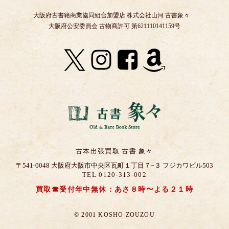
大阪府古書籍商業協同組合加盟店 株式会社山河 古書象々
大阪府公安委員会 古物商許可 第621110141159号
古本出張買取 古書 象々
〒541-0048 大阪府大阪市中央区瓦町１丁目７−３ フジカワビル503
TEL 0120-313-002
買取☎受付年中無休：あさ８時〜よる２１時
© 2001 KOSHO ZOUZOU