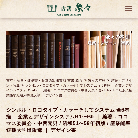
象々の本棚
建築・デザイン・写真
>
>
古本・版画・建築書・骨董の出張買取 古書 象々
象々の本棚
建築・デザイ
>
ン・写真
シンボル・ロゴタイプ・カラーそしてシステム 全6巻揃｜ 企業とデザ
インシステムB1〜B6 ｜ 編著：ココマス委員会・中西元男 / 昭和51〜58年初版 / 産
業能率短期大学出版部 ｜ デザイン書
シンボル・ロゴタイプ・カラーそしてシステム 全6巻
揃｜ 企業とデザインシステムB1〜B6 ｜ 編著：ココ
マス委員会・中西元男 / 昭和51〜58年初版 / 産業能率
短期大学出版部 ｜ デザイン書