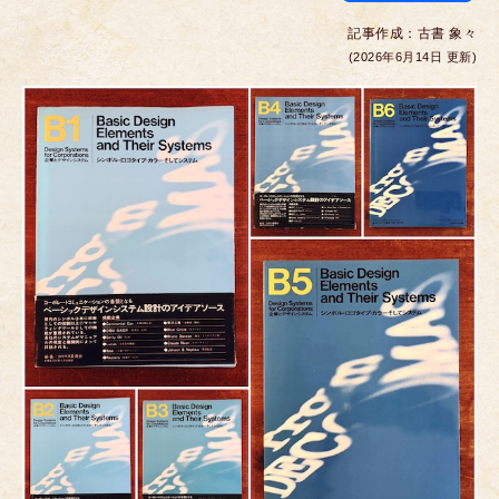
a
wi
m
e
nt
n
記事作成：
古書 象々
c
tt
ail
ss
er
e
(2026年6月14日 更新)
e
er
e
e
b
n
st
o
g
o
er
k