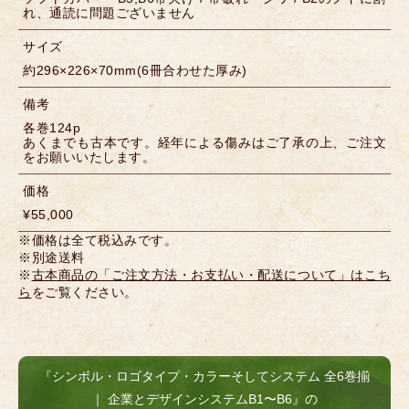
れ、通読に問題ございません
サイズ
約296×226×70mm(6冊合わせた厚み)
備考
各巻124p
あくまでも古本です。経年による傷みはご了承の上、ご注文
をお願いいたします。
価格
¥55,000
※価格は全て税込みです。
※別途送料
※
古本商品の「ご注文方法・お支払い・配送について」はこち
ら
をご覧ください。
『シンボル・ロゴタイプ・カラーそしてシステム 全6巻揃
｜ 企業とデザインシステムB1〜B6』の