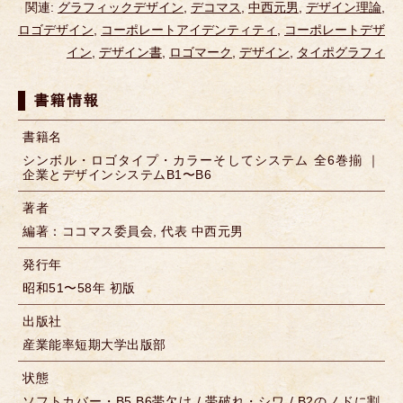
関連:
グラフィックデザイン
,
デコマス
,
中西元男
,
デザイン理論
,
ロゴデザイン
,
コーポレートアイデンティティ
,
コーポレートデザ
イン
,
デザイン書
,
ロゴマーク
,
デザイン
,
タイポグラフィ
書籍情報
書籍名
シンボル・ロゴタイプ・カラーそしてシステム 全6巻揃 ｜
企業とデザインシステムB1〜B6
著者
編著：ココマス委員会, 代表 中西元男
発行年
昭和51〜58年 初版
出版社
産業能率短期大学出版部
状態
ソフトカバー・B5,B6帯欠け / 帯破れ・シワ / B2のノドに割