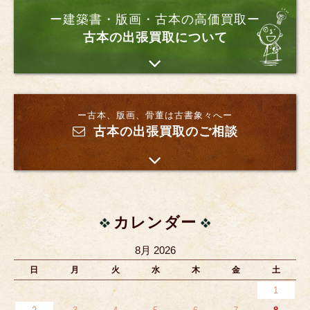
ー建築書・版画・古本の高価買取ー
古本の出張買取について
ー古本、版画、骨董は古書象々へー
古本の出張買取のご相談
カレンダー
8月 2026
日
月
火
水
木
金
土
1