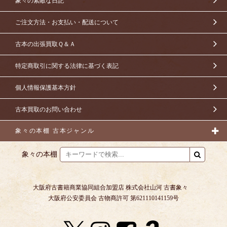
象々の素敵な日記
ご注文方法・お支払い・配送について
古本の出張買取Ｑ＆Ａ
特定商取引に関する法律に基づく表記
個人情報保護基本方針
古本買取のお問い合わせ
象々の本棚 古本ジャンル
象々の本棚
大阪府古書籍商業協同組合加盟店 株式会社山河 古書象々
大阪府公安委員会 古物商許可 第621110141159号