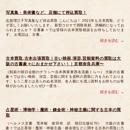
写真集・美術書など、店舗にて持込買取！
志賀理江子写真集など持込買取 こんにちは！ 2021年も古本買取、どう
ぞ宜しくお願いいたします。 新型コロナで買取依頼、消極的になってお
られませんか？ 古書象々では皆様の古本買取相談をお待ちしておりま
す。 お電話は、古書…
続きを読む
古本買取,古本出張買取｜古い映画,演芸,芸能資料の買取は大
阪の古書象々におまかせ下さい！｜京都奈良兵庫〜
（戦前の朝日会館のチラシ〜吉本興業東西名流藝くらべ） 大阪の古書
象々では古い映画、演芸、芸能に関する資料の買取に力を入れておりま
す。もう二度とは見られぬ名演技、名人藝にを偲ぶ資料をお持ちのお客
様がおられましたらぜひ一度当…
続きを読む
占星術・博物学・魔術・錬金術・神秘主義に関する古本の買
取
（ヘルメス文書 荒井献 柴田有 訳 朝日出版社刊） 大阪の古書
象々では占星術・魔術・神秘主義・錬金術などに関する古本の買取に力