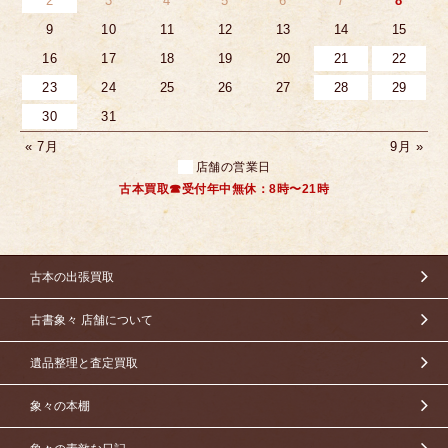
2
3
4
5
6
7
8
9
10
11
12
13
14
15
16
17
18
19
20
21
22
23
24
25
26
27
28
29
30
31
« 7月
9月 »
店舗の営業日
古本買取☎受付年中無休：8時〜21時
古本の出張買取
古書象々 店舗について
遺品整理と査定買取
象々の本棚