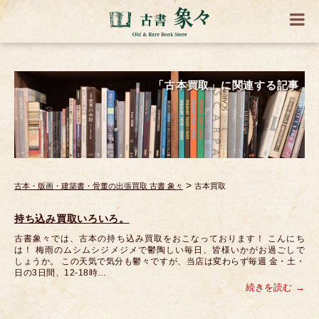
「古本買取」に関連する記事
>
古本・版画・建築書・骨董の出張買取 古書 象々
古本買取
持ち込み買取いろいろ。
古書象々では、古本の持ち込み買取をおこなっております！ こんにち
は！ 梅雨のムシムシジメジメで鬱陶しい毎日、皆様いかがお過ごしで
しょうか。 この天気で気分も鬱々ですが、当店は変わらず毎週 金・土・
日の3日間、12-18時…
続きを読む