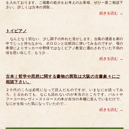
を入れております。ご蔵書の処分をお考えのお客様、ぜひ一度ご相談下
さい。 詳しくは古本の買取…
続きを読む
トイピアノ
なんとなく切ない、少し調子の外れた音がします。台風の通過を家の
中でじっと待ちながら、ポロロンと出鱈目に弾いてみるのですが、母の
希望によりサッカーや野球ではなくピアノ教室に通わされていた子供の
頃を思い出して、もう少…
続きを読む
古本｜哲学や思想に関する書物の買取は大阪の古書象々にご
相談下さい。
２０代のころは必死になって読んだものですが、いまなにか語ってみ
ろ、と云われても、なにも語れないのが本当のところです。バルトや
フーコーやレヴィ＝ストロースの本が自分の本棚に並んでいるだけで、
なにかを知った気になっていたので…
続きを読む