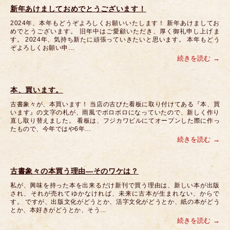
新年あけましておめでとうございます！
2024年、本年もどうぞよろしくお願いいたします！ 新年あけましてお
めでとうございます。 旧年中はご愛顧いただき、厚く御礼申し上げま
す。 2024年、気持ち新たに頑張っていきたいと思います。 本年もどう
ぞよろしくお願い申…
続きを読む
本、買います。
古書象々が、本買います！ 当店の古びた看板に取り付けてある『本、買
います』の文字の札が、雨風でボロボロになっていたので、新しく作り
直し取り替えました。 看板は、フジカワビルにてオープンした際に作っ
たもので、今年ではや6年…
続きを読む
古書象々の本買う理由―そのワケは？
私が、興味を持った本を出来るだけ新刊で買う理由は、新しい本が出版
され、それが売れてゆかなければ、未来に古本が生まれない、からで
す。 ですが、出版文化がどうとか、活字文化がどうとか、紙の本がどう
とか、本好きがどうとか、そう…
続きを読む