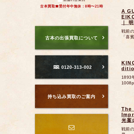
古本買取☎受付年中無休：8時〜21時
A G
EIK
｜ 
戦前の
「喜賓会
古本の出張買取について
KIN
0120-313-002
di
189
100
持ち込み買取のご案内
The
Imp
光案
戦前の