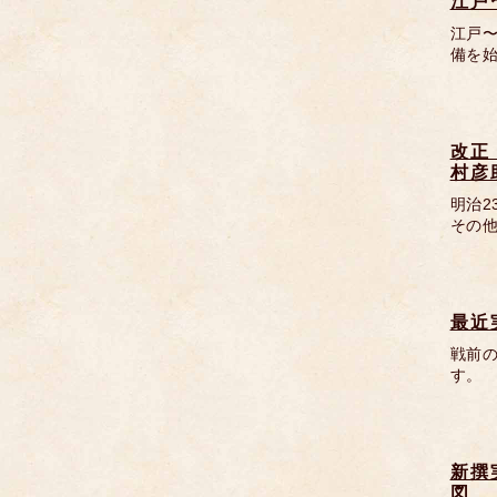
江戸
江戸
備を
改正
村彦
明治
その他
最近
戦前
す。 
新撰
図