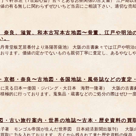
丁々軒宗左（7世如心斎）云々とあるお茶関係の古文書） 江戸期以前
価値の有る無しに関わらずぜひいちど当店にご相談下さい。適切な売
、奈良、滋賀、和本古写本古地図〜骨董、江戸や明治
い。
花丹青堂板芝居番付より洛陽菩薩池） 大阪の古書象々では江戸や明治
ております。価値の定かでないものも親切丁寧に査定し、あるやなし
・京都・奈良〜古地図・各国地誌・風俗誌などの査定
図に見る日本ー倭国・ジパング・大日本 海野一隆著） 大阪の古書
を積極的に行っております。蒐集品・蔵書などのご処分の際はぜひ一
図・古い旅行案内・世界の地誌〜古本・歴史資料の買
紀子著 モンゴル帝国が生んだ世界図 日本経済新聞出版刊） 大阪
の買取に力を入れております。古くから残されて来た歴史資料の保存