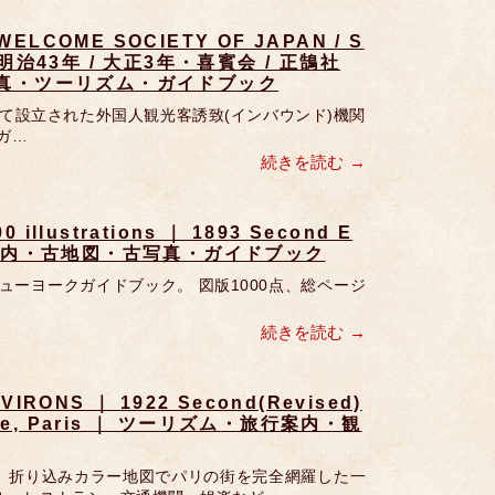
 WELCOME SOCIETY OF JAPAN / S
｜ 明治43年 / 大正3年・喜賓会 / 正鵠社
真・ツーリズム・ガイドブック
って設立された外国人観光客誘致(インバウンド)機関
光ガ…
続きを読む
 illustrations ｜ 1893 Second E
観光案内・古地図・古写真・ガイドブック
のニューヨークガイドブック。 図版1000点、総ページ
続きを読む
NVIRONS ｜ 1922 Second(Revised)
achette, Paris ｜ ツーリズム・旅行案内・観
図、折り込みカラー地図でパリの街を完全網羅した一