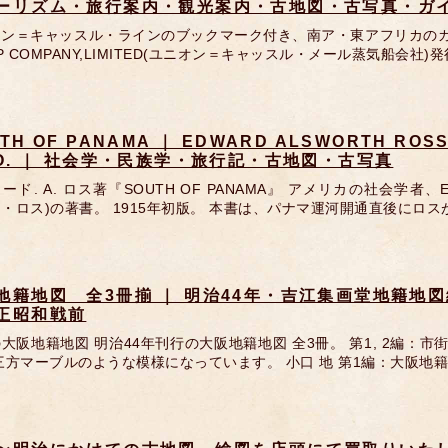
ーリズム・旅行案内・観光案内・古地図・古写真・ガ
ン＝キャッスル・ラインのブックマーク付き、南ア・東アフリカのガイドブック
IP COMPANY,LIMITED(ユニオン＝キャッスル・メール蒸気船会社)
TH OF PANAMA ｜ EDWARD ALSWORTH ROS
CO. ｜ 社会学・民族学・旅行記・古地図・古写真
ード. A. ロス著『SOUTH OF PANAMA』 アメリカの社会学者、E
・ロス)の著書。 1915年初版。 本書は、パナマ運河開通直後にロス
地籍地図 全3冊揃 ｜ 明治44年・吉江集画堂地籍地
正昭和戦前
大阪地籍地図 明治44年刊行の大阪地籍地図 全3冊。 第1, 2編：
三方マーブルのような模様になっています。 小口 地 第1編：大阪地籍