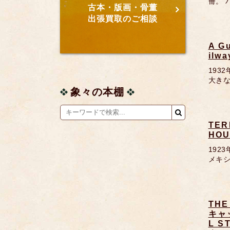
冊。
古本・版画・骨董
出張買取のご相談
A Gu
il
193
大き
象々の本棚
TER
HO
192
メキシ
THE
キャッ
L S