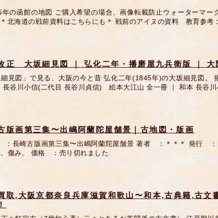
15年の函館の地図 ご購入希望の場合、画像転載防止ウォーターマー
＊北海道の戦前資料はこちらにも＊ 戦前のアイヌの資料 教育参考
改正 大坂細見図 ｜ 弘化二年・播磨屋九兵衛版 ｜ 
細見図」で見る、大阪の今と昔 弘化二年(1845年)の大坂細見図
 長谷川小信(二代目 長谷川貞信) 絵本大江山 全一冊 ｜ 和本 長谷川
古版画第三集〜出嶋阿蘭陀屋舗景｜古地図・版画
 ：長崎古版画第三集〜出嶋阿蘭陀屋舗景 著者 ：＊＊＊ 発行 ：
、傷み。 価格 ：売り切れました
買取,大阪京都奈良兵庫滋賀和歌山〜和本,古典籍,古文
！