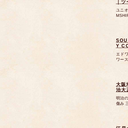
｜ツ
ユニオ
MSH
SOU
Y 
エドワ
ワース
大阪
治大
明治の
傷み 