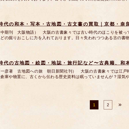
時代の和本・写本・古地図・古文書の買取｜京都・奈
戸中期刊 大阪物語） 大阪の古書象々では古い時代のほこりを被っ
などの掘りおこしに力を入れております。日々失われつつある古の書
時代の古地図・絵図・地誌・旅行記など〜古典籍、和
守一彦著 古地図への旅 朝日新聞社刊） 大阪の古書象々では江戸
の倉庫や物置に、古くから伝わる歴史資料は眠っていませんが？湿気
»
1
2