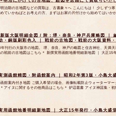
〜明治にかけての古地図、絵図を店頭にて買取りいた
〜明治期の古地図などの買取は、古書象々へ こんにちは！ 少しずつ
始めていかねばとお考えの方、まずはお家の片付けから始めてはいかが
 新版大阪明細全図 / 附：堺・奈良・神戸兵庫略図 ｜
助・銅版刷彩色入 ｜ 戦前の古地図・戦前の大阪資料
23年刊行の大阪市の地図。 堺、奈良、神戸の略図と住吉神社、天満
の戦前の古地図はこちら＊ 新撰実用函館地番明細新地図 ｜ 大正15
実測函館精図・附函館案内 ｜ 昭和2年第3版・小島大
の函館案内付き地図 ご購入希望の場合、画像転載防止ウォーターマー
＊アイヌに関するその他商品はこちら＊ 炉辺叢書 アイヌ神謡集・初
実用函館地番明細新地図 ｜ 大正15年発行・小島大盛