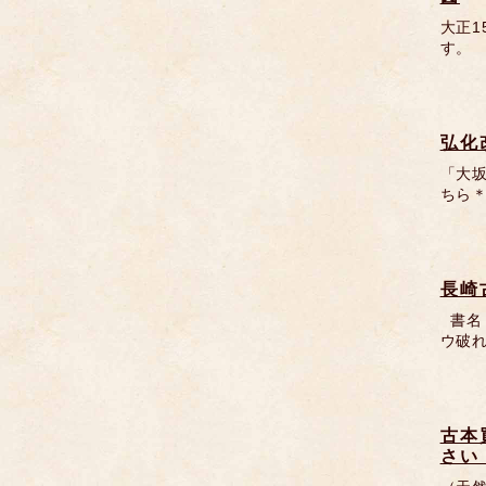
大正
す。 
弘化
「大坂
ちら＊
長崎
書名
ウ破れ
古本
さい