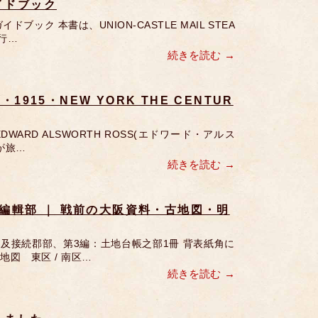
イドブック
 本書は、UNION-CASTLE MAIL STEA
発行…
続きを読む
S・1915・NEW YORK THE CENTUR
DWARD ALSWORTH ROSS(エドワード・アルス
が旅…
続きを読む
図編輯部 ｜ 戦前の大阪資料・古地図・明
市街及接続郡部、第3編：土地台帳之部1冊 背表紙角に
地図 東区 / 南区…
続きを読む