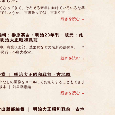
しました。
寒くなってきて、そろそろ来年に向けていろいろな準
でしょうか。 古書象々では、古本や古…
続きを読む
 編輯：榊原英吉・明治23年刊・版元：此
・明治大正昭和戦前
天神、商業倶楽部、造幣局などの名所の絵付き。 ＊
年発行・小島大盛堂…
続きを読む
盛堂 ｜ 明治大正昭和戦前・古地図
クなしの画像をメールにてお送りすることもできま
版本 ｜ 知里幸惠編・…
続きを読む
堂出版部編纂 ｜ 明治大正昭和戦前・古地