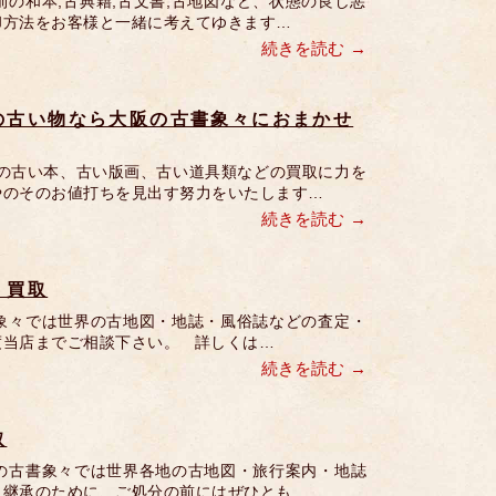
の和本,古典籍,古文書,古地図など、状態の良し悪
却方法をお客様と一緒に考えてゆきます…
続きを読む
の古い物なら大阪の古書象々におまかせ
の古い本、古い版画、古い道具類などの買取に力を
やのそのお値打ちを見出す努力をいたします…
続きを読む
・買取
象々では世界の古地図・地誌・風俗誌などの査定・
度当店までご相談下さい。 詳しくは…
続きを読む
取
の古書象々では世界各地の古地図・旅行案内・地誌
、継承のために、ご処分の前にはぜひとも…