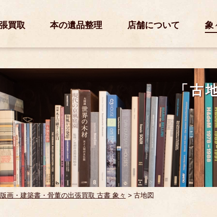
張買取
本の遺品整理
店舗について
象
「古
版画・建築書・骨董の出張買取 古書 象々
>
古地図