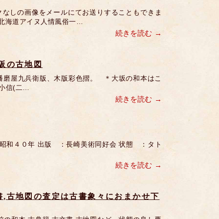
クなしの画像をメールにてお送りすることもできま
 北海道アイヌ人情風俗一…
続きを読む
大阪の古地図
。 播磨屋九兵衛版、木版彩色摺。 ＊大坂の和本はこ
小信(二…
続きを読む
昭和４０年 出版 ：長崎美術同好会 状態 ：タト
続きを読む
書,古地図の査定は古書象々におまかせ下