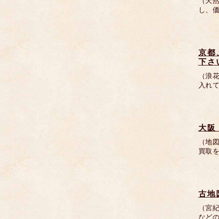
（天然
し、
京都
下さ
（浪
入れ
大阪
（地
買取
古地
（宮
など