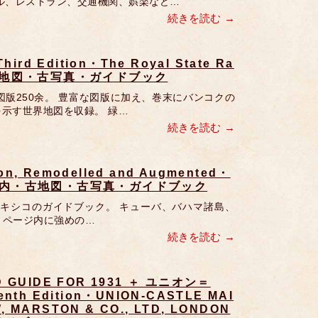
ル、レストラン、交通機関、娯楽など…
続きを読む
Third Edition・The Royal State Ra
内・古地図・古写真・ガイドブック
 図版250余。 豊富な図版に加え、巻末にバンコクの
示す世界地図を収録。 緑…
続きを読む
ion, Remodelled and Augmented・
観光案内・古地図・古写真・ガイドブック
刊行のメキシコのガイドブック。 キューバ、バハマ諸島、
、ページ内に強めの…
続きを読む
D GUIDE FOR 1931 ＋ ユニオン＝
h Edition・UNION-CASTLE MAI
 MARSTON & CO., LTD, LONDON