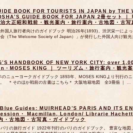
UIDE BOOK FOR TOURISTS IN JAPAN by THE
OSHA’S GUIDE BOOK FOR JAPAN 2冊セット 
明治大正昭和戦前・観光案内・旅行案内・古地図・古写
外国人旅行者向けのガイドブック 明治26年(1893)、渋沢栄一によ
（The Welcome Society of Japan）」が発行した外国人向け観
G’S HANDBOOK OF NEW YORK CITY: over 1,000
tion・MOSES KING ｜ ツーリズム・旅行案内・
3年のニューヨークガイドブック 1893年、MOSES KINGより刊行
8p。 ＊そのほか戦前の古書はこちら＊ 大阪地籍地図 全3冊揃 ｜ …
 Blue Guides: MUIRHEAD’S PARIS AND ITS E
ression・ Macmillan, London/ Librarie H
内・古地図・古写真・ガイドブック
パリの旅行ガイド 1922年刊行のパリのガイドブック。 豊富な地