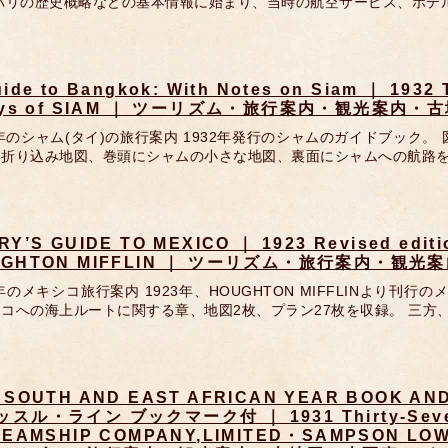
 パリの歴史概略などの基本情報に始まり、当時の航空サービス、ホテ
ide to Bangkok: With Notes on Siam ｜ 1932 
ways of SIAM ｜ ツーリズム・旅行案内・観光案
2年のシャム(タイ)の旅行案内 1932年発行のシャムのガイドブック。
な折り込み地図、巻頭にシャムの小さな地図、裏面にシャムへの航路を
RY’S GUIDE TO MEXICO ｜ 1923 Revised edit
UGHTON MIFFLIN ｜ ツーリズム・旅行案内・
3年のメキシコ旅行案内 1923年、HOUGHTON MIFFLINより
コへの海上ルートに関する章、地図2枚、プラン27枚を収録。 三方
 SOUTH AND EAST AFRICAN YEAR BOOK AN
スル・ライン ブックマーク付 ｜ 1931 Thirty-Sevent
TEAMSHIP COMPANY,LIMITED・SAMPSON LOW,