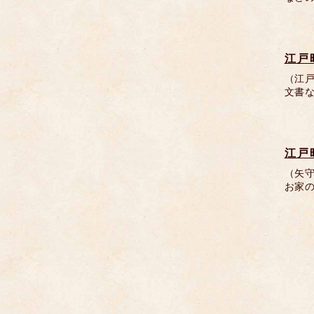
江戸
（江
文書
江戸
（矢
お家