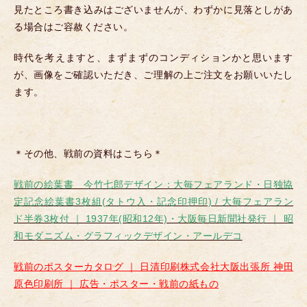
見たところ書き込みはございませんが、わずかに見落としがあ
る場合はご容赦ください。
時代を考えますと、まずまずのコンディションかと思います
が、画像をご確認いただき、ご理解の上ご注文をお願いいたし
ます。
＊その他、戦前の資料はこちら＊
戦前の絵葉書 今竹七郎デザイン：大毎フェアランド・日独協
定記念絵葉書3枚組(タトウ入・記念印押印) / 大毎フェアラン
ド半券3枚付 ｜ 1937年(昭和12年)・大阪毎日新聞社発行 ｜ 昭
和モダニズム・グラフィックデザイン・アールデコ
戦前のポスターカタログ ｜ 日清印刷株式会社大阪出張所 神田
原色印刷所 ｜ 広告・ポスター・戦前の紙もの