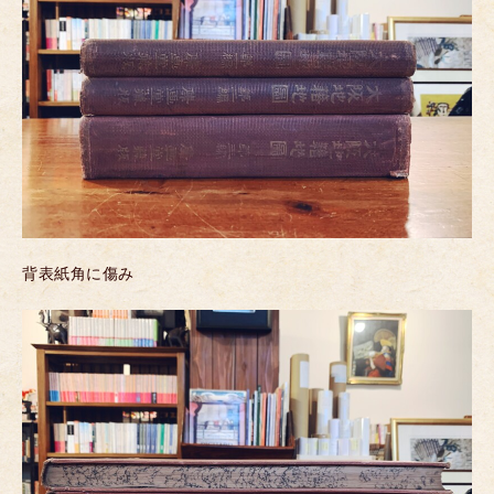
背表紙角に傷み