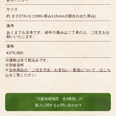
サイズ
約 タテ273×ヨコ395×厚み115mm(3冊合わせた厚み)
備考
あくまでも古本です。経年の傷みはご了承の上、ご注文をお
願いいたします。
価格
¥275,000
※価格は全て税込みです。
※別途送料
※
古本商品の「ご注文方法・お支払い・配送について」はこち
ら
をご覧ください。
『大阪地籍地図 全3冊揃』の
購入に関するお問い合わせ