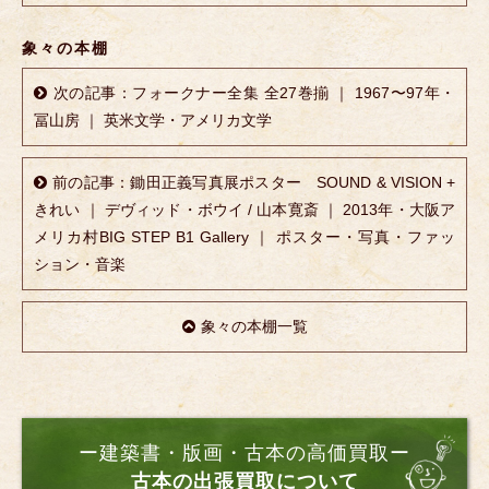
象々の本棚
次の記事：フォークナー全集 全27巻揃 ｜ 1967〜97年・
冨山房 ｜ 英米文学・アメリカ文学
前の記事：鋤田正義写真展ポスター SOUND & VISION +
きれい ｜ デヴィッド・ボウイ / 山本寛斎 ｜ 2013年・大阪ア
メリカ村BIG STEP B1 Gallery ｜ ポスター・写真・ファッ
ション・音楽
象々の本棚一覧
ー建築書・版画・古本の高価買取ー
古本の出張買取について