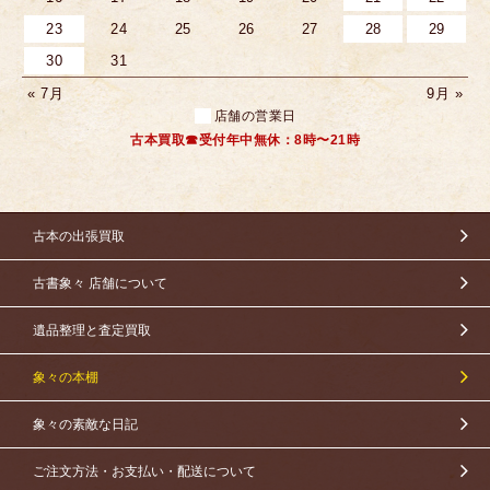
23
24
25
26
27
28
29
30
31
« 7月
9月 »
店舗の営業日
古本買取☎受付年中無休：8時〜21時
古本の出張買取
古書象々 店舗について
遺品整理と査定買取
象々の本棚
象々の素敵な日記
ご注文方法・お支払い・配送について