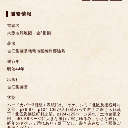
書籍情報
書籍名
大阪地籍地図 全3冊揃
著者
吉江集画堂地籍地図編輯部編纂
発行年
明治44年
出版社
吉江集画堂
状態
ハードカバー3冊組 / 表紙汚れ、ヤケ、シミ / 北区及接続町村
之部、p96-97、p104-105が入れ替わって逆さに綴じられ乱
丁 / 北区及接続町村之部、p124-125ページ外れ / 土地台帳之
部、p57-58ページに大きな破れ / 綴じゆるみ、小さな破れ、
経年のヤケシミ汚れあり / 落丁なし、書き込みなし / 画像ご
参照ください