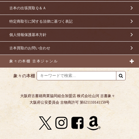
古本の出張買取Ｑ＆Ａ
特定商取引に関する法律に基づく表記
個人情報保護基本方針
古本買取のお問い合わせ
象々の本棚 古本ジャンル
象々の本棚
大阪府古書籍商業協同組合加盟店 株式会社山河 古書象々
大阪府公安委員会 古物商許可 第621110141159号