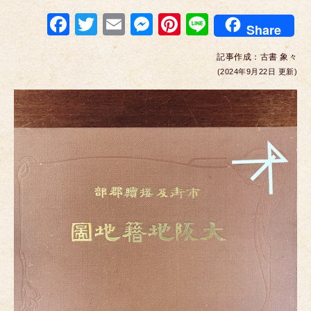
F
T
E
M
Pi
Li
Share
a
wi
m
e
nt
n
記事作成：
古書 象々
c
tt
ail
ss
er
e
(2024年9月22日 更新)
e
er
e
e
b
n
st
o
g
o
er
k