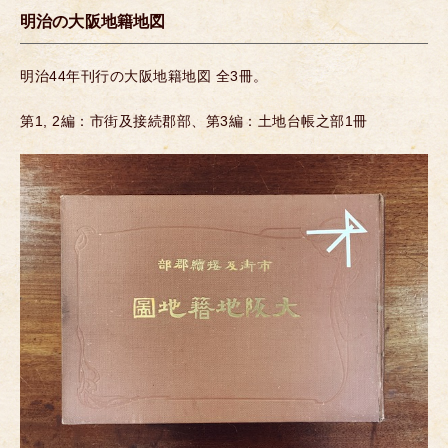
明治の大阪地籍地図
明治44年刊行の大阪地籍地図 全3冊。
第1, 2編：市街及接続郡部、第3編：土地台帳之部1冊