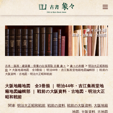
象々の本棚
和本・古典籍・古地図
>
>
古本・版画・建築書・骨董の出張買取 古書 象々
象々の本棚
明治大正昭和戦
>
前
大阪地籍地図 全3冊揃 ｜ 明治44年・吉江集画堂地籍地図編輯部 ｜ 戦前の
大阪資料・古地図・明治大正昭和戦前
大阪地籍地図 全3冊揃 ｜ 明治44年・吉江集画堂地
籍地図編輯部 ｜ 戦前の大阪資料・古地図・明治大正
昭和戦前
関連:
明治大正昭和戦前
,
戦前の資料
,
戦前の大阪資料
,
大阪地籍
地図
,
大阪資料
,
古地図