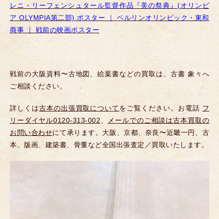
レニ・リーフェンシュタール監督作品『美の祭典』(オリンピ
ア OLYMPIA第二部) ポスター ｜ ベルリンオリンピック・東和
商事 ｜ 戦前の映画ポスター
戦前の大阪資料〜古地図、絵葉書などの買取は、古書 象々へ
ご相談ください。
詳しくは
古本の出張買取について
をご覧ください。お電話
フ
リーダイヤル0120-313-002
、
メールでのご相談は古本買取の
お問い合わせ
にて承ります。大阪、京都、奈良〜近畿一円、古
本、版画、建築書、骨董など全国出張査定／買取いたします。