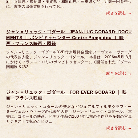
府・兵庫県・奈良県・滋賀県・和歌山県・三重県など、近畿一円を中心
に、古本の出張買取を行ってお…
続きを読む
ジャン＝リュック・ゴダール JEAN-LUC GODARD: DOCU
MENTS ｜ ポンピドゥセンター Centre Pompidou ｜ 映
画・フランス映画・図録
ジャン＝リュック・ゴダールDVD付き展覧会図録 ヌーヴェル・ヴァーグ
の代表的人物、ジャン＝リュック・ゴダール。 本書は、2006年5月-8月
にかけてフランス・パリのポンピドゥセンターにて開催されたゴダール
回顧展 &#82…
続きを読む
ジャン＝リュック・ゴダール FOR EVER GODARD ｜ 映
画・フランス映画
ジャン＝リュック・ゴダールの贅沢なビジュアルフィルモグラフィー
ヌーヴェル・ヴァーグの代表的人物、ジャン＝リュック・ゴダール。 本
書は、ゴダールの映画、ビデオ作品の2007年以前の全作品を多数の写真
とテキストで収めたビジ…
続きを読む