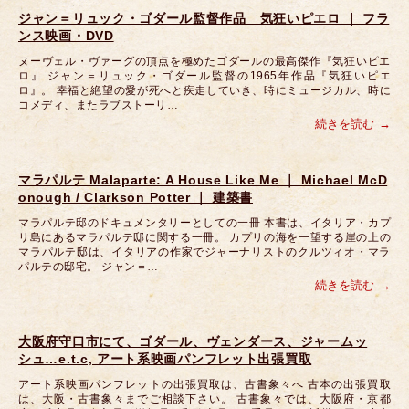
ジャン＝リュック・ゴダール監督作品 気狂いピエロ ｜ フラ
ンス映画・DVD
ヌーヴェル・ヴァーグの頂点を極めたゴダールの最高傑作『気狂いピエ
ロ』 ジャン＝リュック・ゴダール監督の1965年作品『気狂いピエ
ロ』。 幸福と絶望の愛が死へと疾走していき、時にミュージカル、時に
コメディ、またラブストーリ…
続きを読む
マラパルテ Malaparte: A House Like Me ｜ Michael McD
onough / Clarkson Potter ｜ 建築書
マラパルテ邸のドキュメンタリーとしての一冊 本書は、イタリア・カプ
リ島にあるマラパルテ邸に関する一冊。 カプリの海を一望する崖の上の
マラパルテ邸は、イタリアの作家でジャーナリストのクルツィオ・マラ
パルテの邸宅。 ジャン＝…
続きを読む
大阪府守口市にて、ゴダール、ヴェンダース、ジャームッ
シュ…e.t.c, アート系映画パンフレット出張買取
アート系映画パンフレットの出張買取は、古書象々へ 古本の出張買取
は、大阪・古書象々までご相談下さい。 古書象々では、大阪府・京都