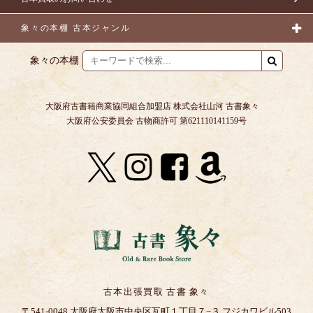
象々の本棚 古本ジャンル
象々の本棚
大阪府古書籍商業協同組合加盟店 株式会社山河 古書象々
大阪府公安委員会 古物商許可 第621110141159号
古本出張買取 古書 象々
〒541-0048 大阪府大阪市中央区瓦町１丁目７−３ フジカワビル503