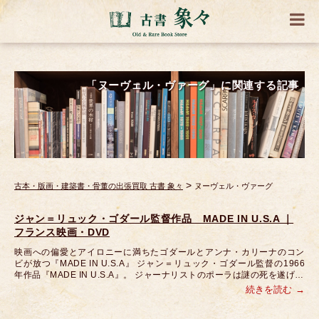
「ヌーヴェル・ヴァーグ」に関連する記事
>
古本・版画・建築書・骨董の出張買取 古書 象々
ヌーヴェル・ヴァーグ
ジャン＝リュック・ゴダール監督作品 MADE IN U.S.A ｜
フランス映画・DVD
映画への偏愛とアイロニーに満ちたゴダールとアンナ・カリーナのコン
ビが放つ『MADE IN U.S.A』 ジャン＝リュック・ゴダール監督の1966
年作品『MADE IN U.S.A』。 ジャーナリストのポーラは謎の死を遂げ…
続きを読む