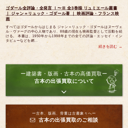
ゴダール全評論・全発言 Ⅰ〜Ⅲ 全3巻揃 リュミエール叢書
｜ ジャン＝リュック・ゴダール著 ｜ 映画評論・フランス映
画
すべてはゴダールからはじまる ジャン＝リュック・ゴダールはヌーヴェ
ル・ヴァーグの中心人物であり、88歳の現在も映画監督として活動を続
ける。 本書は、1950年から1998年までの全ての評論・エッセイ・イン
タビューなどを網…
続きを読む
ー建築書・版画・古本の高価買取ー
古本の出張買取について
ー古本、版画、骨董は古書象々へー
古本の出張買取のご相談