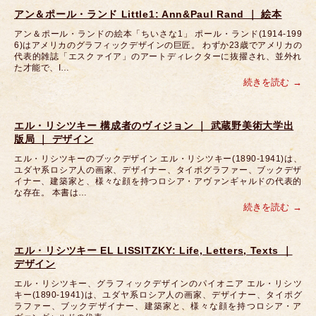
アン＆ポール・ランド Little1: Ann&Paul Rand ｜ 絵本
アン＆ポール・ランドの絵本「ちいさな1」 ポール・ランド(1914-199
6)はアメリカのグラフィックデザインの巨匠。 わずか23歳でアメリカの
代表的雑誌「エスクァイア」のアートディレクターに抜擢され、並外れ
た才能で、I…
続きを読む
エル・リシツキー 構成者のヴィジョン ｜ 武蔵野美術大学出
版局 ｜ デザイン
エル・リシツキーのブックデザイン エル・リシツキー(1890-1941)は、
ユダヤ系ロシア人の画家、デザイナー、タイポグラファー、ブックデザ
イナー、建築家と、様々な顔を持つロシア・アヴァンギャルドの代表的
な存在。 本書は…
続きを読む
エル・リシツキー EL LISSITZKY: Life, Letters, Texts ｜
デザイン
エル・リシツキー、グラフィックデザインのパイオニア エル・リシツ
キー(1890-1941)は、ユダヤ系ロシア人の画家、デザイナー、タイポグ
ラファー、ブックデザイナー、建築家と、様々な顔を持つロシア・ア