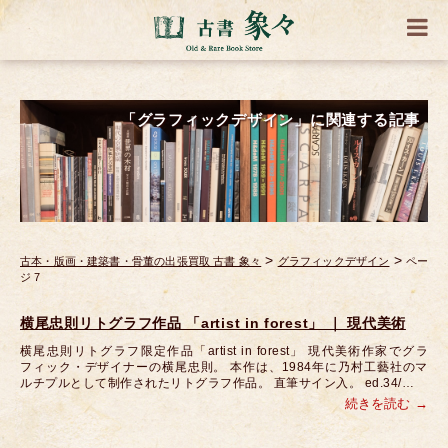
「グラフィックデザイン」に関連する記事
>
>
古本・版画・建築書・骨董の出張買取 古書 象々
グラフィックデザイン
ペー
ジ 7
横尾忠則リトグラフ作品 「artist in forest」 ｜ 現代美術
横尾忠則リトグラフ限定作品「artist in forest」 現代美術作家でグラ
フィック・デザイナーの横尾忠則。 本作は、1984年に乃村工藝社のマ
ルチプルとして制作されたリトグラフ作品。 直筆サイン入。 ed.34/…
続きを読む