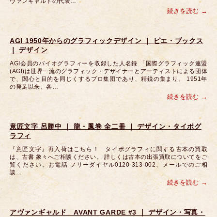
ヴァンギャルドの代表…
続きを読む
AGI 1950年からのグラフィックデザイン ｜ ピエ・ブックス
｜ デザイン
AGI会員のバイオグラフィーを収録した人名録 「国際グラフィック連盟
(AGI)は世界一流のグラフィック・デザイナーとアーティストによる団体
で、関心と目的を同じくするプロ集団であり、精鋭の集まり。 1951年
の発足以来、各…
続きを読む
意匠文字 呂勝中 ｜ 龍・鳳巻 全二冊 ｜ デザイン・タイポグ
ラフィ
『意匠文字』再入荷はこちら！ タイポグラフィに関する古本の買取
は、古書 象々へご相談ください。 詳しくは古本の出張買取についてをご
覧ください。お電話 フリーダイヤル0120-313-002、メールでのご相
談…
続きを読む
アヴァンギャルド AVANT GARDE #3 ｜ デザイン・写真・