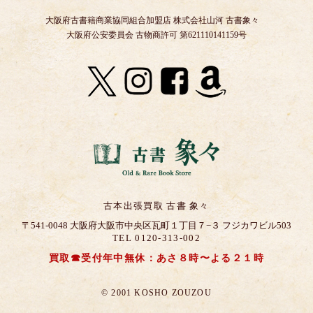
大阪府古書籍商業協同組合加盟店 株式会社山河 古書象々
大阪府公安委員会 古物商許可 第621110141159号
古本出張買取 古書 象々
〒541-0048 大阪府大阪市中央区瓦町１丁目７−３ フジカワビル503
TEL 0120-313-002
買取☎受付年中無休：あさ８時〜よる２１時
© 2001 KOSHO ZOUZOU