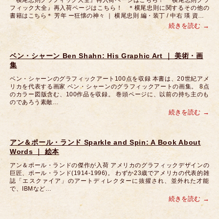
『横尾忠則グラフィック大全』再入荷ページはこちら！ 『横尾忠則グラ
フィック大全』再入荷ページはこちら！ ＊横尾忠則に関するその他の
書籍はこちら＊ 芳年 ー狂懐の神々 ｜ 横尾忠則 編・装丁 / 中右 瑛 資…
続きを読む
ベン・シャーン Ben Shahn: His Graphic Art ｜ 美術・画
集
ベン・シャーンのグラフィックアート100点を収録 本書は、20世紀アメ
リカを代表する画家 ベン・シャーンのグラフィックアートの画集。 8点
のカラー図版含む、100作品を収録。 巻頭ページに、以前の持ち主のも
のであろう素敵…
続きを読む
アン＆ポール・ランド Sparkle and Spin: A Book About
Words ｜ 絵本
アン＆ポール・ランドの傑作が入荷 アメリカのグラフィックデザインの
巨匠、ポール・ランド(1914-1996)。 わずか23歳でアメリカの代表的雑
誌「エスクァイア」のアートディレクターに抜擢され、並外れた才能
で、IBMなど…
続きを読む