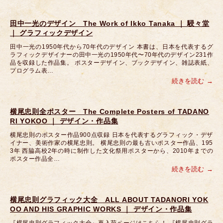
田中一光のデザイン The Work of Ikko Tanaka ｜ 駸々堂
｜ グラフィックデザイン
田中一光の1950年代から70年代のデザイン 本書は、日本を代表するグ
ラフィックデザイナーの田中一光の1950年代〜70年代のデザイン231作
品を収録した作品集。 ポスターデザイン、ブックデザイン、雑誌表紙、
プログラム表…
続きを読む
横尾忠則全ポスター The Complete Posters of TADANO
RI YOKOO ｜ デザイン・作品集
横尾忠則のポスター作品900点収録 日本を代表するグラフィック・デザ
イナー、美術作家の横尾忠則。 横尾忠則の最も古いポスター作品、195
3年 西脇高校2年の時に制作した文化祭用ポスターから、2010年までの
ポスター作品全…
続きを読む
横尾忠則グラフィック大全 ALL ABOUT TADANORI YOK
OO AND HIS GRAPHIC WORKS ｜ デザイン・作品集