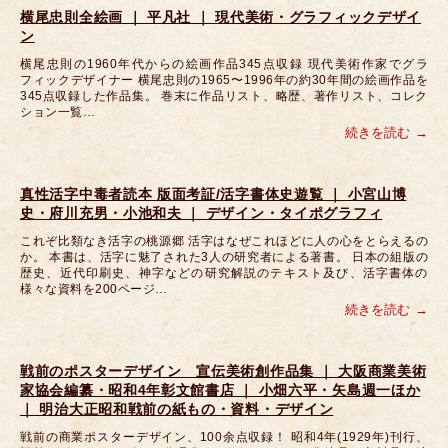
横尾忠則全絵画 ｜ 平凡社 ｜ 現代美術・グラフィックデザイ
ン
横尾忠則の1960年代からの絵画作品345点収録 現代美術作家でグラ
フィックデザイナー 横尾忠則の1965〜1996年の約30年間の絵画作品を
345点収録した作品集。 巻末に作品リスト、略歴、著作リスト、コレク
ション一覧…
続きを読む
真性活字中毒者読本 版面考証/活字書体史遊覧 ｜ 小宮山博
史・府川充男・小池和夫 ｜ デザイン・タイポグラフィ
これぞ比類なき活字の桃源郷 活字はなぜこれほどに人の心をとらえるの
か。 本書は、活字に魅了された3人の研究者による著書。 日本の組版の
歴史、近代印刷史、神字などの研究解説のテキスト及び、活字書体の
様々な資料を200ページ…
続きを読む
戦前のポスターデザイン 宣伝美術創作品集 ｜ 大阪商業美術
家協会編纂・昭和4年彰文館書店 ｜ 小畑六平・矢島週一ほか
｜ 明治大正昭和戦前の紙もの・資料・デザイン
戦前の商業ポスターデザイン、100余点収録！ 昭和4年(1929年)刊行、