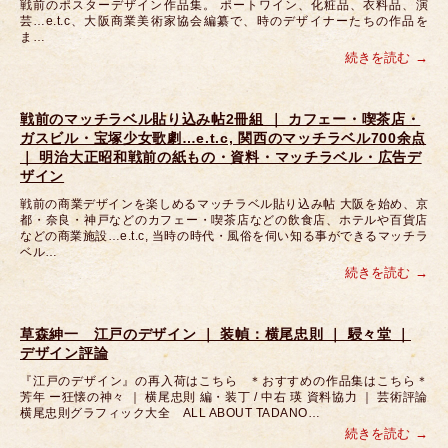
戦前のポスターデザイン作品集。 ポートワイン、化粧品、衣料品、演
芸…e.t.c、大阪商業美術家協会編纂で、時のデザイナーたちの作品を
ま…
続きを読む
戦前のマッチラベル貼り込み帖2冊組 ｜ カフェー・喫茶店・
ガスビル・宝塚少女歌劇…e.t.c, 関西のマッチラベル700余点
｜ 明治大正昭和戦前の紙もの・資料・マッチラベル・広告デ
ザイン
戦前の商業デザインを楽しめるマッチラベル貼り込み帖 大阪を始め、京
都・奈良・神戸などのカフェー・喫茶店などの飲食店、ホテルや百貨店
などの商業施設…e.t.c, 当時の時代・風俗を伺い知る事ができるマッチラ
ベル…
続きを読む
草森紳一 江戸のデザイン ｜ 装幀：横尾忠則 ｜ 駸々堂 ｜
デザイン評論
『江戸のデザイン』の再入荷はこちら ＊おすすめの作品集はこちら＊
芳年 ー狂懐の神々 ｜ 横尾忠則 編・装丁 / 中右 瑛 資料協力 ｜ 芸術評論
横尾忠則グラフィック大全 ALL ABOUT TADANO…
続きを読む