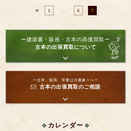
«
1
…
6
7
ー建築書・版画・古本の高価買取ー
古本の出張買取について
ー古本、版画、骨董は古書象々へー
古本の出張買取のご相談
カレンダー