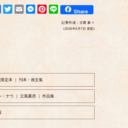
F
T
E
M
Pi
Li
Share
a
wi
m
e
nt
n
記事作成：
古書 象々
c
tt
ail
ss
er
e
(2026年6月7日 更新)
e
er
e
e
b
n
st
o
g
o
er
k
入限定本 ｜ 刊本・画文集
ナウ ｜ 立風書房 ｜ 作品集
覧