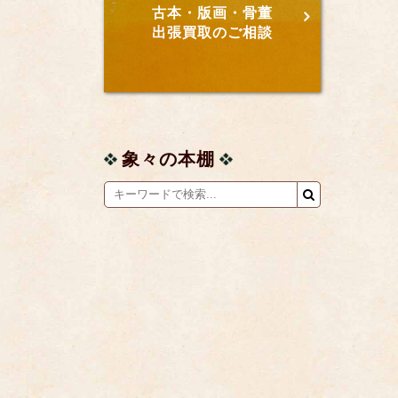
古本・版画・骨董
出張買取のご相談
象々の本棚