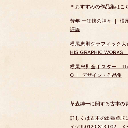
＊おすすめの作品集はこ
芳年 ー狂懐の神々 ｜ 横尾
評論
横尾忠則グラフィック大全 AL
HIS GRAPHIC WORK
横尾忠則全ポスター The Com
O ｜ デザイン・作品集
草森紳一に関する古本の
詳しくは
古本の出張買取
イヤル0120-313-002
、
メ