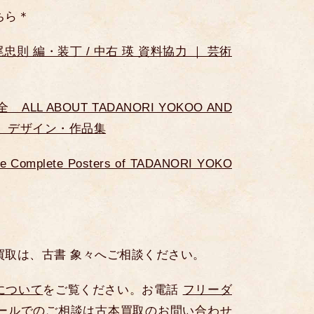
ちら＊
忠則 編・装丁 / 中右 瑛 資料協力 ｜ 芸術
L ABOUT TADANORI YOKOO AND
S ｜ デザイン・作品集
plete Posters of TADANORI YOKO
買取は、古書 象々へご相談ください。
について
をご覧ください。お電話
フリーダ
ールでのご相談は古本買取のお問い合わせ