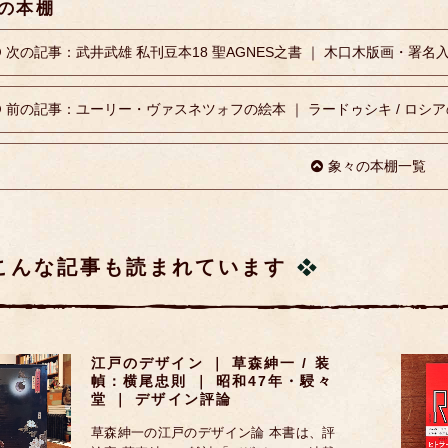
の本棚
次の記事：武井武雄 私刊豆本18 聖AGNES之書 ｜ 木口木版画・署名
前の記事：ユーリー・ヴァスネツォフの絵本 ｜ ラードゥシキ / ロシア
象々の本棚一覧
こんな記事も読まれています
江戸のデザイン ｜ 草森紳一 / 装
幀：横尾忠則 ｜ 昭和47年・駸々
堂 ｜ デザイン評論
草森紳一の江戸のデザイン論 本書は、評