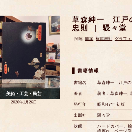
草森紳一 江戸
忠則 ｜ 駸々堂
関連:
図案
,
横尾忠則
,
グラフィ
書籍情報
書籍名
草森紳一 江戸の
美術・工芸・民芸
著者
著者：草森紳一,
2020年1月26日
発行年
昭和47年 初版
出版社
駸々堂
状態
ハードカバー、
紙擦れ、ページ良