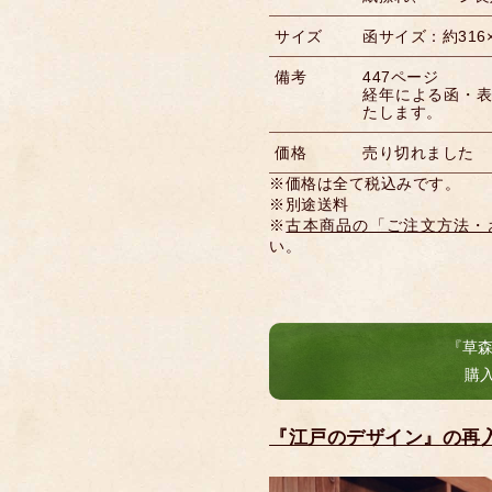
サイズ
函サイズ：約316×
備考
447ページ
経年による函・
たします。
価格
売り切れました
※価格は全て税込みです。
※別途送料
※
古本商品の「ご注文方法・
い。
『草
購
『江戸のデザイン』の再