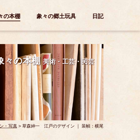
々の本棚
象々の郷土玩具
日記
象々の本棚
美術・工芸・民芸
ン・写真
>
草森紳一 江戸のデザイン ｜ 装幀：横尾