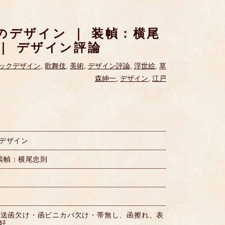
のデザイン ｜ 装幀：横尾
 ｜ デザイン評論
ックデザイン
,
歌舞伎
,
美術
,
デザイン評論
,
浮世絵
,
草
森紳一
,
デザイン
,
江戸
デザイン
 装幀：横尾忠則
輸送函欠け・函ビニカバ欠け・帯無し、函擦れ、表
好