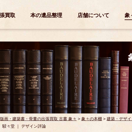
張買取
本の遺品整理
店舗について
象
版画・建築書・骨董の出張買取 古書 象々
>
象々の本棚
>
建築・デザイ
｜ 駸々堂 ｜ デザイン評論