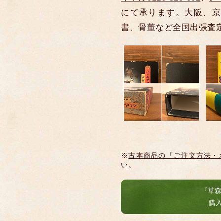
にて承ります。大阪、京
書、骨董など全国出張査
※
古本商品の「ご注文方法・
い。
『草
購