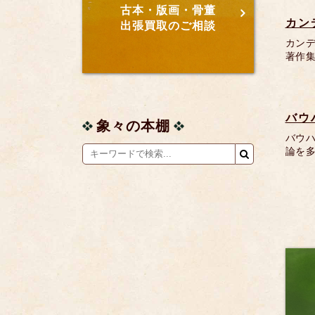
古本・版画・骨董
カン
出張買取のご相談
カン
著作集
バウ
象々の本棚
バウハ
論を多