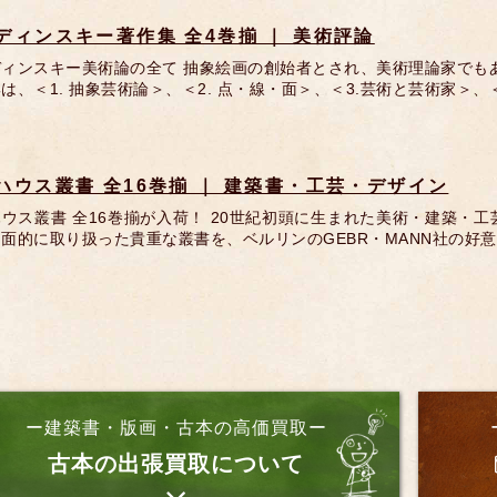
ディンスキー著作集 全4巻揃 ｜ 美術評論
ディンスキー美術論の全て 抽象絵画の創始者とされ、美術理論家でも
は、＜1. 抽象芸術論＞、＜2. 点・線・面＞、＜3.芸術と芸術家＞、
ハウス叢書 全16巻揃 ｜ 建築書・工芸・デザイン
ウス叢書 全16巻揃が入荷！ 20世紀初頭に生まれた美術・建築・
面的に取り扱った貴重な叢書を、ベルリンのGEBR・MANN社の好
ー建築書・版画・古本の高価買取ー
古本の出張買取について