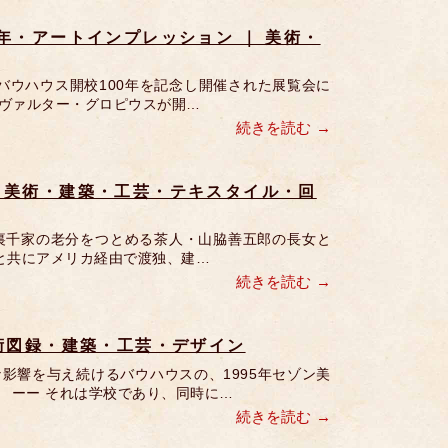
9年・アートインプレッション ｜ 美術・
にバウハウス開校100年を記念し開催された展覧会に
家ヴァルター・グロピウスが開…
続きを読む
｜ 美術・建築・工芸・テキスタイル・回
は裏千家の老分をつとめる茶人・山脇善五郎の長女と
巌と共にアメリカ経由で渡独、建…
続きを読む
｜ 美術図録・建築・工芸・デザイン
影響を与え続けるバウハウスの、1995年セゾン美
 ーー それは学校であり、同時に…
続きを読む