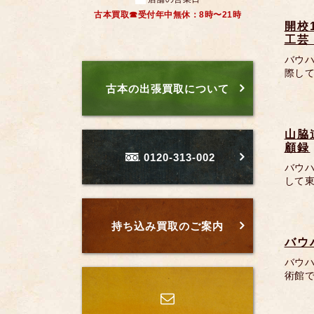
古本買取☎受付年中無休：8時〜21時
開校
工芸
バウハ
際して
古本の出張買取について
山脇
顧録
0120-313-002
バウ
して東
持ち込み買取のご案内
バウ
バウハ
術館で