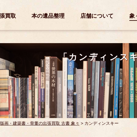
張買取
本の遺品整理
店舗について
象
「カンディンス
版画・建築書・骨董の出張買取 古書 象々
>
カンディンスキー