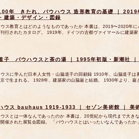
100年 きたれ、バウハウス 造形教育の基礎 ｜ 201
・建築・デザイン・図録
ウス教育とはどのようなものであったか 本書は、2019〜2020年
刊行されたカタログ。 1919年、ドイツの古都ヴァイマールに建築
道子 バウハウスと茶の湯 ｜ 1995年初版・新潮社 
ハウスに学んだ日本人女性・山脇道子の回顧録 1910年、山脇道子
京で生まれる。 1928年、建築家の山脇巌と結婚。 1930年より、
ハウス bauhaus 1919-1933 ｜ セゾン美術館 
ウスとは一体なんであったのか 本書は、20世紀から現代まで大きな
開催された展覧会図録。 「バウハウスとはいったいなんであったか」