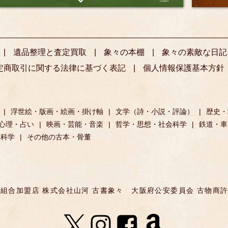
遺品整理と査定買取
象々の本棚
象々の素敵な日記
定商取引に関する法律に基づく表記
個人情報保護基本方針
浮世絵・版画・絵画・掛け軸
文学（詩・小説・評論）
歴史・
心理・占い
映画・芸能・音楽
哲学・思想・社会科学
鉄道・車
然科学
その他の古本・骨董
組合加盟店 株式会社山河 古書象々
大阪府公安委員会 古物商許可 第