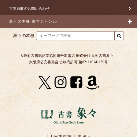
古本買取のお問い合わせ
象々の本棚 古本ジャンル
象々の本棚
大阪府古書籍商業協同組合加盟店 株式会社山河 古書象々
大阪府公安委員会 古物商許可 第621110141159号
古本出張買取 古書 象々