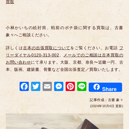
買取
小林かいちの絵封筒、戦前のポチ袋に関する買取は、古書
象々へご相談ください。
詳しくは
古本の出張買取について
をご覧ください。お電話
フ
リーダイヤル0120-313-002
、
メールでのご相談は古本買取の
お問い合わせ
にて承ります。大阪、京都、奈良〜近畿一円、古
本、版画、建築書、骨董など全国出張査定／買取いたします。
F
T
E
M
Pi
Li
Share
a
wi
m
e
nt
n
記事作成：
古書 象々
c
tt
ail
ss
er
e
(2024年10月4日 更新)
e
er
e
e
b
n
st