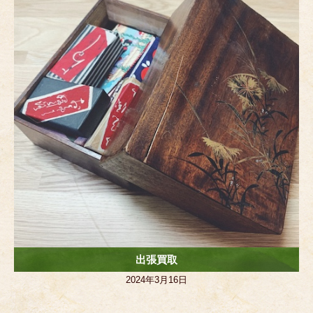
o
g
o
er
k
出張買取
2024年3月16日