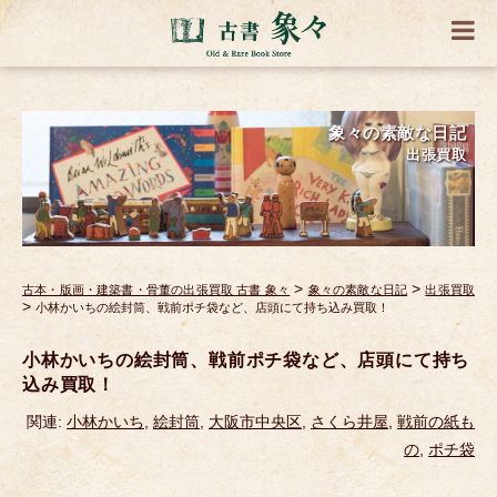
象々の素敵な日記
出張買取
>
>
古本・版画・建築書・骨董の出張買取 古書 象々
象々の素敵な日記
出張買取
>
小林かいちの絵封筒、戦前ポチ袋など、店頭にて持ち込み買取！
小林かいちの絵封筒、戦前ポチ袋など、店頭にて持ち
込み買取！
関連:
小林かいち
,
絵封筒
,
大阪市中央区
,
さくら井屋
,
戦前の紙も
の
,
ポチ袋