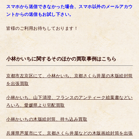
スマホから送信できなかった場合、スマホ以外のメールアカウ
ントからの送信もお試し下さい。
皆様のご利用お待ちしております！
小林かいちに関するそのほかの買取事例はこちら
京都市左京区にて、小林かいち、京都さくら井屋の木版絵封筒
を出張買取
小林かいち、山下清澄、フランスのアンティーク絵葉書などい
ろいろ、愛媛県より宅配買取
小林かいちの木版絵封筒、持ち込み買取
兵庫県芦屋市にて、京都さくら井屋などの木版画絵封筒を出張