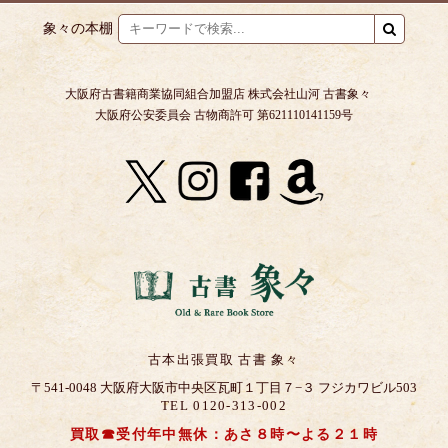
象々の本棚
大阪府古書籍商業協同組合加盟店 株式会社山河 古書象々
大阪府公安委員会 古物商許可 第621110141159号
古本出張買取 古書 象々
〒541-0048 大阪府大阪市中央区瓦町１丁目７−３ フジカワビル503
TEL 0120-313-002
買取☎受付年中無休：あさ８時〜よる２１時