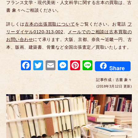
フランス文学・現代美術・人文科学に関する古本の買取は、古
書 象々へご相談ください。
詳しくは
古本の出張買取について
をご覧ください。お電話
フ
リーダイヤル0120-313-002
、
メールでのご相談は古本買取の
お問い合わせ
にて承ります。大阪、京都、奈良〜近畿一円、古
本、版画、建築書、骨董など全国出張査定／買取いたします。
F
T
E
M
Pi
Li
Share
a
wi
m
e
nt
n
記事作成：
古書 象々
c
tt
ail
ss
er
e
(2018年3月12日 更新)
e
er
e
e
b
n
st
o
g
o
er
k