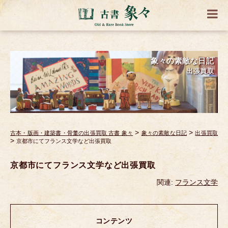
象々の素敵な日記
出張買取
>
>
古本・版画・建築書・骨董の出張買取 古書 象々
象々の素敵な日記
出張買取
>
京都市にてフランス文学など出張買取
京都市にてフランス文学など出張買取
関連:
フランス文学
コンテンツ