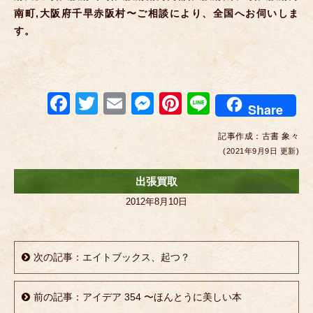
南町,大阪府千早赤阪村〜ご相談により、全国へお伺いしま
す。
F
T
E
M
Pi
Li
Share
a
wi
m
e
nt
n
記事作成：
古書 象々
c
tt
ail
ss
er
e
(2021年9月9日 更新)
e
er
e
e
出張買取
b
n
st
2012年8月10日
o
g
o
er
k
次の記事：エイトブックス、起つ？
前の記事：アイデア 354 〜ほんとうに美しい本