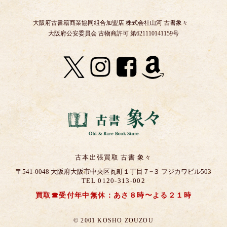
大阪府古書籍商業協同組合加盟店 株式会社山河 古書象々
大阪府公安委員会 古物商許可 第621110141159号
古本出張買取 古書 象々
〒541-0048 大阪府大阪市中央区瓦町１丁目７−３ フジカワビル503
TEL 0120-313-002
買取☎受付年中無休：あさ８時〜よる２１時
© 2001 KOSHO ZOUZOU