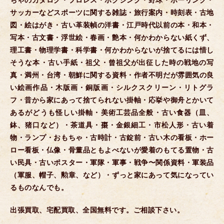
ちゃのカタログ・プロレス・ボクシング・野球・ボーリング・
サッカーなどスポーツに関する雑誌・旅行案内・時刻表・古地
図・絵はがき・古い革装幀の洋書・江戸時代以前の本・和本・
写本・古文書・浮世絵・春画・艶本・何かわからない紙くず、
理工書・物理学書・科学書・何かわからないが捨てるには惜し
そうな本・古い手紙・祖父・曾祖父が出征した時の戦地の写
真・満州・台湾・朝鮮に関する資料・作者不明だが雰囲気の良
い絵画作品・木版画・銅版画・シルクスクリーン・リトグラ
フ・昔から家にあって捨てられない掛軸・応挙や御舟とかいて
あるがどうも怪しい掛軸・美術工芸品全般・古い食器（皿、
鉢、猪口など）・茶道具・棗・金銀細工・市松人形・古い着
物・ランプ・おもちゃ・古時計・古錠前・古い木の看板・ホー
ロー看板・仏像・骨董品ともよべないが愛着のもてる置物・古
い民具・古いポスター・軍隊・軍事・戦争〜関係資料・軍装品
（軍服、帽子、勲章、など）・ずっと家にあって気になってい
るものなんでも。
出張買取、宅配買取、全国無料です。ご相談下さい。