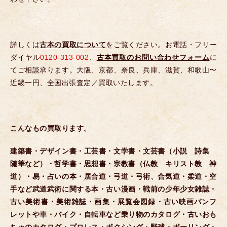
詳しくは
古本の買取について
をご覧ください。お電話・フリー
ダイヤル
0120-313-002
、
古本買取のお問い合わせフォーム
に
てご相談承ります。大阪、京都、奈良、兵庫、滋賀、和歌山〜
近畿一円、全国出張査定／買取いたします。
こんなもの買取ります。
建築書・デザイン書・工芸書・文学書・文芸書（小説 詩集
随筆など）・哲学書・思想書・宗教書（仏教 キリスト教 神
道）・易・占いの本・居合道・弓道・弓術、合気道・柔道・空
手など武道武術に関する本・古い漫画・戦前の少年少女雑誌・
古い美術書・美術雑誌・画集・展覧会図録・古い映画パンフ
レットや車・バイク・自転車など乗り物のカタログ・古いおも