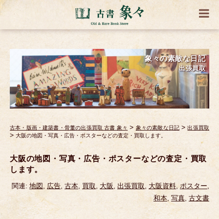
象々の素敵な日記
出張買取
>
>
古本・版画・建築書・骨董の出張買取 古書 象々
象々の素敵な日記
出張買取
>
大阪の地図・写真・広告・ポスターなどの査定・買取します。
大阪の地図・写真・広告・ポスターなどの査定・買取
します。
関連:
地図
,
広告
,
古本
,
買取
,
大阪
,
出張買取
,
大阪資料
,
ポスター
,
和本
,
写真
,
古文書