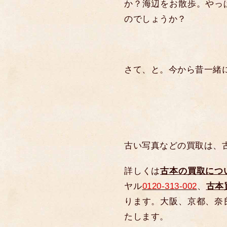
か？海辺をお散歩。やっ
のでしょうか？
さて、と。今から昔一緒
古い写真などの買取は、
詳しくは
古本の買取につ
ヤル
0120-313-002
、
古本
ります。大阪、京都、奈
たします。