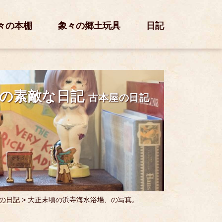
々の本棚
象々の郷土玩具
日記
の素敵な日記
古本屋の日記
の日記
>
大正末頃の浜寺海水浴場、の写真。