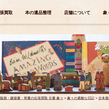
張買取
本の遺品整理
店舗について
象
象々
版画・建築書・骨董の出張買取 古書 象々
>
象々の素敵な日記
>
古本屋