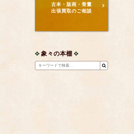
古本・版画・骨董
出張買取のご相談
象々の本棚