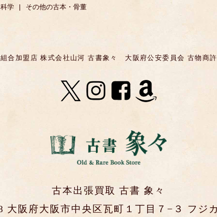
然科学
その他の古本・骨董
組合加盟店 株式会社山河 古書象々
大阪府公安委員会 古物商許可 第
古本出張買取 古書 象々
0048 大阪府大阪市中央区瓦町１丁目７−３ フジカ