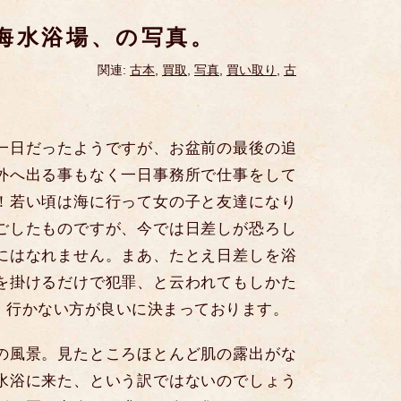
海水浴場、の写真。
関連:
古本
,
買取
,
写真
,
買い取り
,
古
一日だったようですが、お盆前の最後の追
外へ出る事もなく一日事務所で仕事をして
！若い頃は海に行って女の子と友達になり
ごしたものですが、今では日差しが恐ろし
にはなれません。まあ、たとえ日差しを浴
を掛けるだけで犯罪、と云われてもしかた
、行かない方が良いに決まっております。
の風景。見たところほとんど肌の露出がな
水浴に来た、という訳ではないのでしょう