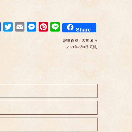
F
T
E
M
Pi
Li
Share
a
wi
m
e
nt
n
記事作成：
古書 象々
c
tt
ail
ss
er
e
(2021年2月4日 更新)
e
er
e
e
b
n
st
o
g
o
er
k