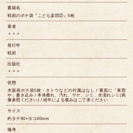
書籍名
戦前のポチ袋『こども楽団②』5枚
著者
＊＊＊
発行年
戦前
出版社
＊＊＊
状態
木版画ポチ袋5枚・タトウなどの付属はなし / 裏面に「東西
や」書き込み / 本体擦れ、汚れ、ヤケ、シミ、水濡れシミ(画
像参照ください) / 経年による傷みはご了承ください
サイズ
約タテ90×ヨコ40mm
備考