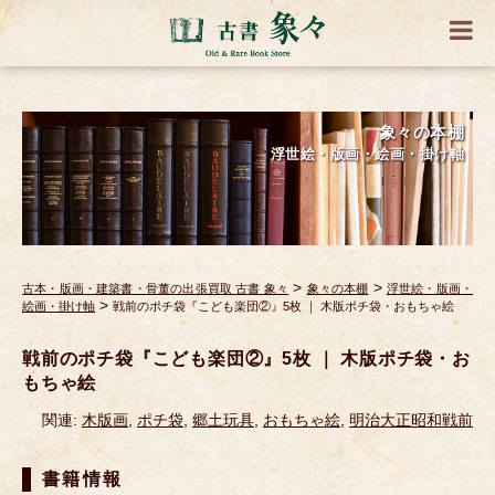
象々の本棚
浮世絵・版画・絵画・掛け軸
>
>
古本・版画・建築書・骨董の出張買取 古書 象々
象々の本棚
浮世絵・版画・
>
絵画・掛け軸
戦前のポチ袋『こども楽団②』5枚 ｜ 木版ポチ袋・おもちゃ絵
戦前のポチ袋『こども楽団②』5枚 ｜ 木版ポチ袋・お
もちゃ絵
関連:
木版画
,
ポチ袋
,
郷土玩具
,
おもちゃ絵
,
明治大正昭和戦前
書籍情報