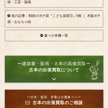
術・工芸・版画
前の記事：戦前のポチ袋『こども楽団①』5枚 ｜ 木版ポチ
袋・おもちゃ絵
象々の本棚一覧
ー建築書・版画・古本の高価買取ー
古本の出張買取について
ー古本、版画、骨董は古書象々へー
古本の出張買取のご相談