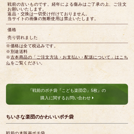
戦前の古いものです。経年による傷みはご了承の上、ご注文
お願いいたします。
返品・交換は一切受け付けておりません。
当サイトの画像の無断使用は禁止いたします。
価格
売り切れました
※価格は全て税込みです。
※別途送料
※
古本商品の「ご注文方法・お支払い・配送について」はこち
ら
をご覧ください。
『戦前のポチ袋『こども楽団②』5枚』の
購入に関するお問い合わせ
ちいさな楽団のかわいいポチ袋
戦前の木版画ポチ袋。