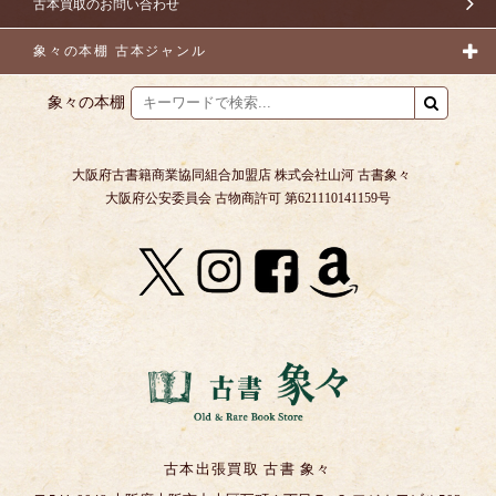
古本買取のお問い合わせ
象々の本棚 古本ジャンル
象々の本棚
大阪府古書籍商業協同組合加盟店 株式会社山河 古書象々
大阪府公安委員会 古物商許可 第621110141159号
古本出張買取 古書 象々