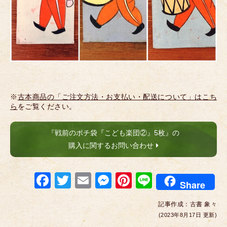
※
古本商品の「ご注文方法・お支払い・配送について」はこち
ら
をご覧ください。
『戦前のポチ袋『こども楽団②』5枚』の
購入に関するお問い合わせ
F
T
E
M
Pi
Li
Share
a
wi
m
e
nt
n
記事作成：
古書 象々
c
tt
ail
ss
er
e
(2023年8月17日 更新)