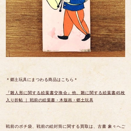
＊郷土玩具にまつわる商品はこちら＊
『雛人形に関する絵葉書交換会』他、雛に関する絵葉書45枚
入り折帖 ｜ 戦前の絵葉書・木版画・郷土玩具
戦前のポチ袋、戦前の絵封筒に関する買取は、古書 象々へご