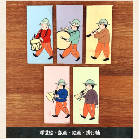
e
er
e
e
b
n
st
o
g
o
er
k
浮世絵・版画・絵画・掛け軸