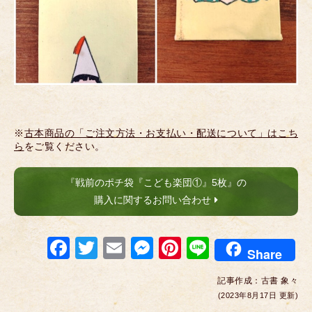
※
古本商品の「ご注文方法・お支払い・配送について」はこち
ら
をご覧ください。
『戦前のポチ袋『こども楽団①』5枚』の
購入に関するお問い合わせ
F
T
E
M
Pi
Li
Share
a
wi
m
e
nt
n
記事作成：
古書 象々
c
tt
ail
ss
er
e
(2023年8月17日 更新)