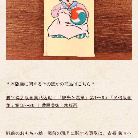
＊木版画に関するそのほかの商品はこちら＊
勝平得之版画集貼込帖：『観光と温泉』第1〜6 / 『民俗版画
集』第15〜20 ｜ 農民美術・木版画
戦前のおもちゃ絵、戦前の玩具に関する買取は、古書 象々へ