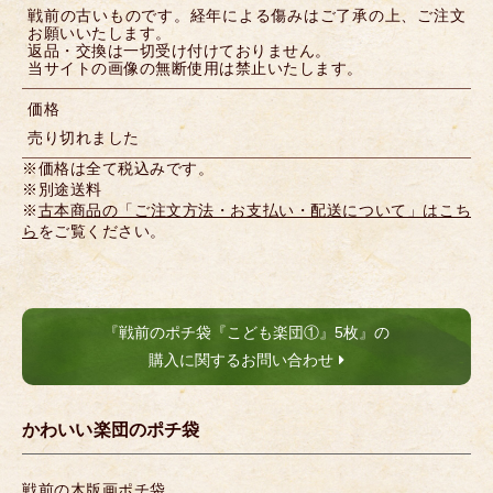
戦前の古いものです。経年による傷みはご了承の上、ご注文
お願いいたします。
返品・交換は一切受け付けておりません。
当サイトの画像の無断使用は禁止いたします。
価格
売り切れました
※価格は全て税込みです。
※別途送料
※
古本商品の「ご注文方法・お支払い・配送について」はこち
ら
をご覧ください。
『戦前のポチ袋『こども楽団①』5枚』の
購入に関するお問い合わせ
かわいい楽団のポチ袋
戦前の木版画ポチ袋。