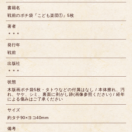
書籍名
戦前のポチ袋『こども楽団①』5枚
著者
＊＊＊
発行年
戦前
出版社
＊＊＊
状態
木版画ポチ袋5枚・タトウなどの付属はなし / 本体擦れ、汚
れ、ヤケ、シミ、裏面に剥がし跡(画像参照ください) / 経年
による傷みはご了承ください
サイズ
約タテ90×ヨコ40mm
備考