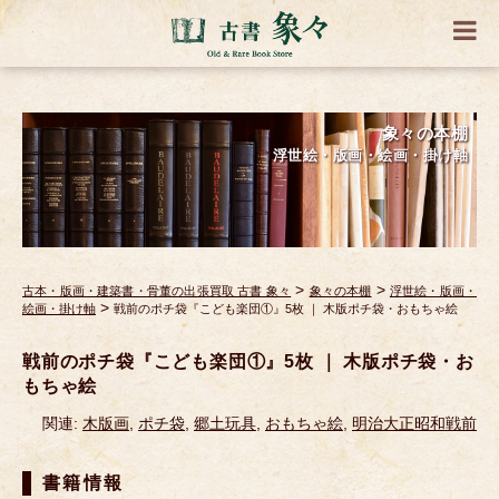
象々の本棚
浮世絵・版画・絵画・掛け軸
>
>
古本・版画・建築書・骨董の出張買取 古書 象々
象々の本棚
浮世絵・版画・
>
絵画・掛け軸
戦前のポチ袋『こども楽団①』5枚 ｜ 木版ポチ袋・おもちゃ絵
戦前のポチ袋『こども楽団①』5枚 ｜ 木版ポチ袋・お
もちゃ絵
関連:
木版画
,
ポチ袋
,
郷土玩具
,
おもちゃ絵
,
明治大正昭和戦前
書籍情報