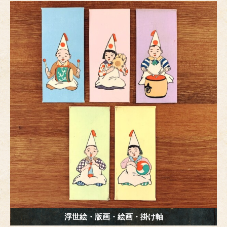
e
er
e
e
b
n
st
o
g
o
er
k
浮世絵・版画・絵画・掛け軸