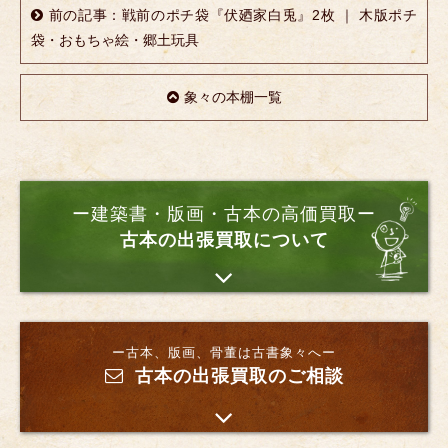
前の記事：戦前のポチ袋『伏廼家白兎』2枚 ｜ 木版ポチ
袋・おもちゃ絵・郷土玩具
象々の本棚一覧
ー建築書・版画・古本の高価買取ー
古本の出張買取について
ー古本、版画、骨董は古書象々へー
古本の出張買取のご相談