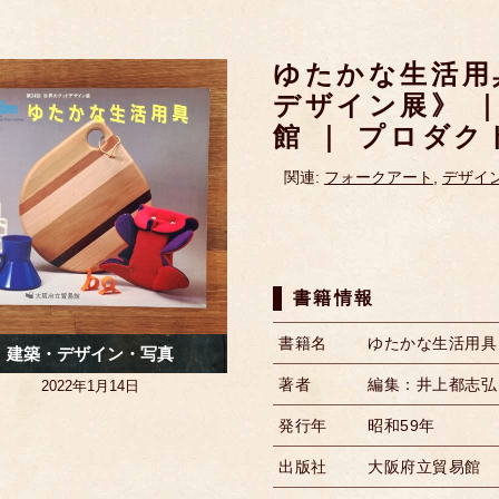
ゆたかな生活用
デザイン展》 ｜
館 ｜ プロダ
関連:
フォークアート
,
デザイ
書籍情報
書籍名
ゆたかな生活用具
建築・デザイン・写真
著者
編集：井上都志弘
2022年1月14日
発行年
昭和59年
出版社
大阪府立貿易館