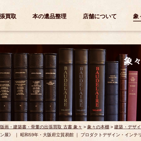
張買取
本の遺品整理
店舗について
象
象
版画・建築書・骨董の出張買取 古書 象々
>
象々の本棚
>
建築・デザイ
ン展》 ｜ 昭和59年・大阪府立貿易館 ｜ プロダクトデザイン・インテ