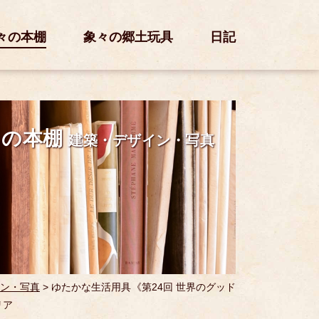
々の本棚
象々の郷土玩具
日記
々の本棚
建築・デザイン・写真
ン・写真
>
ゆたかな生活用具《第24回 世界のグッド
リア