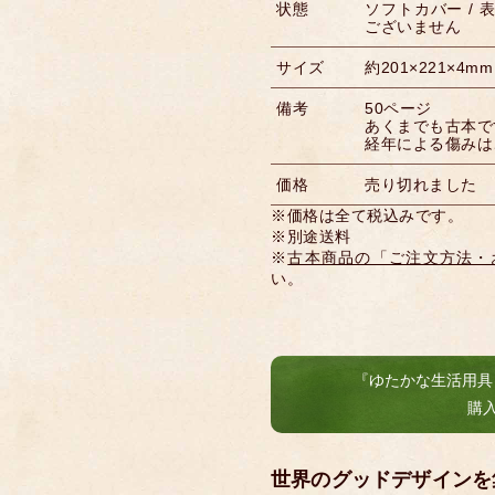
状態
ソフトカバー / 
ございません
サイズ
約201×221×4mm
備考
50ページ
あくまでも古本で
経年による傷みは
価格
売り切れました
※価格は全て税込みです。
※別途送料
※
古本商品の「ご注文方法・
い。
『ゆたかな生活用具
購
世界のグッドデザインを