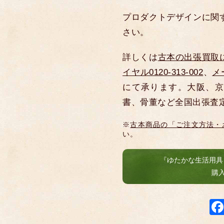
プロダクトデザインに関
さい。
詳しくは
古本の出張買取
イヤル0120-313-002
、
メ
にて承ります。大阪、京
書、骨董など全国出張査
※
古本商品の「ご注文方法・
い。
『ゆたかな生活用具
購