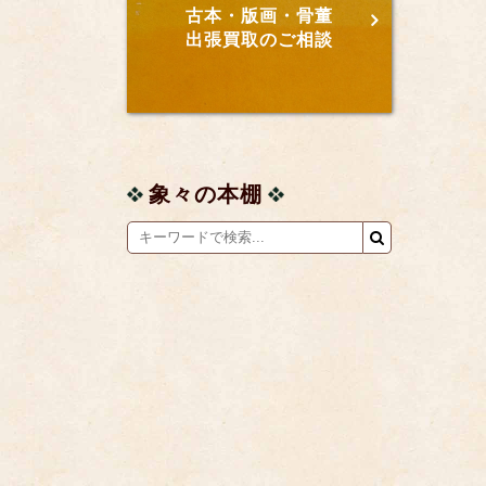
古本・版画・骨董
出張買取のご相談
象々の本棚