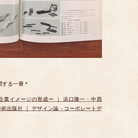
関する一冊＊
企業イメージの形成ー ｜ 浜口隆一・中西
・美術出版社 ｜ デザイン論・コーポレートデ