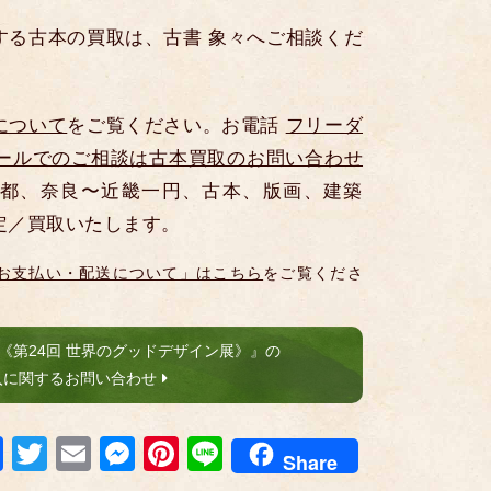
する古本の買取は、古書 象々へご相談くだ
について
をご覧ください。お電話
フリーダ
ールでのご相談は古本買取のお問い合わせ
都、奈良〜近畿一円、古本、版画、建築
定／買取いたします。
お支払い・配送について」はこちら
をご覧くださ
《第24回 世界のグッドデザイン展》』の
入に関するお問い合わせ
F
T
E
M
Pi
Li
Share
a
wi
m
e
nt
n