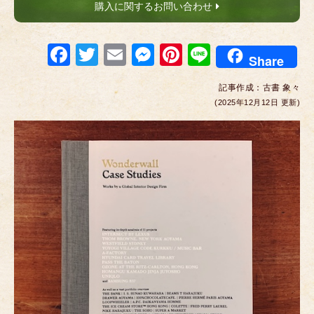
購入に関するお問い合わせ
F
T
E
M
Pi
Li
Share
a
wi
m
e
nt
n
記事作成：
古書 象々
c
tt
ail
ss
er
e
(2025年12月12日 更新)
e
er
e
e
b
n
st
o
g
o
er
k