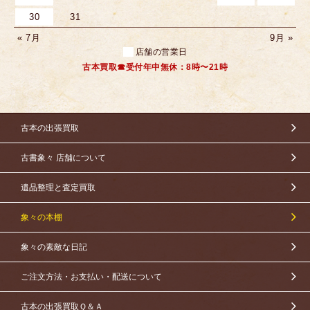
30
31
« 7月
9月 »
店舗の営業日
古本買取☎受付年中無休：8時〜21時
古本の出張買取
古書象々 店舗について
遺品整理と査定買取
象々の本棚
象々の素敵な日記
ご注文方法・お支払い・配送について
古本の出張買取Ｑ＆Ａ