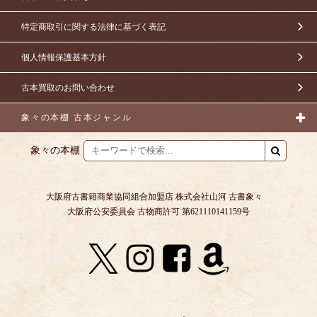
特定商取引に関する法律に基づく表記
個人情報保護基本方針
古本買取のお問い合わせ
象々の本棚 古本ジャンル
象々の本棚
大阪府古書籍商業協同組合加盟店 株式会社山河 古書象々
大阪府公安委員会 古物商許可 第621110141159号