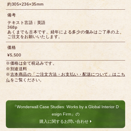
約305×236×35mm
備考
テキスト言語：英語
368p
あくまでも古本です。経年による多少の傷みはご了承の上、
ご注文をお願いいたします。
価格
¥5,500
※価格は全て税込みです。
※別途送料
※
古本商品の「ご注文方法・お支払い・配送について」はこち
ら
をご覧ください。
『Wonderwall Case Studies: Works by a Global Interior D
esign Firm』の
購入に関するお問い合わせ