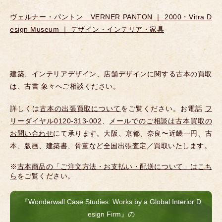
ヴェルナー・パントン VERNER PANTON ｜ 2000・Vitra D
esign Museum ｜ デザイン・インテリア・家具
建築、インテリアデザイン、店舗デザインに関する古本の買取
は、古書 象々へご相談ください。
詳しくは
古本の出張買取について
をご覧ください。お電話
フ
リーダイヤル0120-313-002
、
メールでのご相談は古本買取の
お問い合わせ
にて承ります。大阪、京都、奈良〜近畿一円、古
本、版画、建築書、骨董など全国出張査定／買取いたします。
※
古本商品の「ご注文方法・お支払い・配送について」はこち
ら
をご覧ください。
『Wonderwall Case Studies: Works by a Global Interior D
esign Firm』の