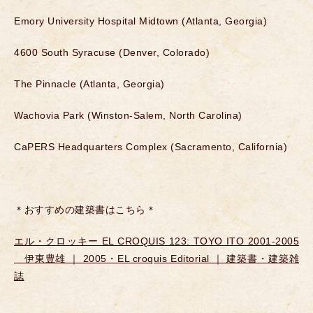
Emory University Hospital Midtown (Atlanta, Georgia)
4600 South Syracuse (Denver, Colorado)
The Pinnacle (Atlanta, Georgia)
Wachovia Park (Winston-Salem, North Carolina)
CaPERS Headquarters Complex (Sacramento, California)
＊おすすめの建築書はこちら＊
エル・クロッキー EL CROQUIS 123: TOYO ITO 2001-2005
伊東豊雄 ｜ 2005・EL croquis Editorial ｜ 建築書・建築雑
誌