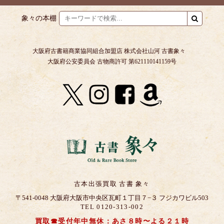
象々の本棚
大阪府古書籍商業協同組合加盟店 株式会社山河 古書象々
大阪府公安委員会 古物商許可 第621110141159号
古本出張買取 古書 象々
〒541-0048 大阪府大阪市中央区瓦町１丁目７−３ フジカワビル503
TEL 0120-313-002
買取☎受付年中無休：あさ８時〜よる２１時