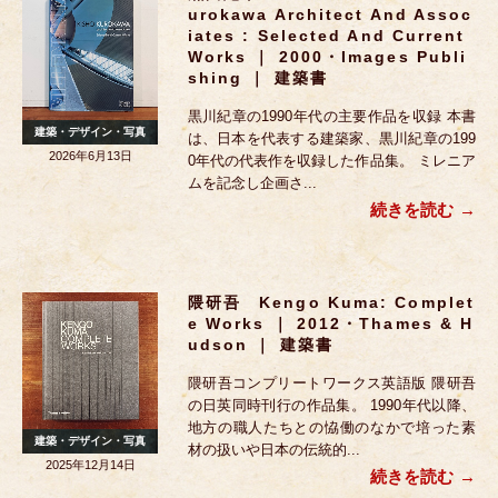
Urokawa Architect And Assoc
Iates : Selected And Current
Works ｜ 2000・images Publi
Shing ｜ 建築書
黒川紀章の1990年代の主要作品を収録 本書
建築・デザイン・写真
は、日本を代表する建築家、黒川紀章の199
2026年6月13日
0年代の代表作を収録した作品集。 ミレニア
ムを記念し企画さ...
続きを読む
隈研吾 Kengo Kuma: Complet
E Works ｜ 2012・Thames & H
Udson ｜ 建築書
隈研吾コンプリートワークス英語版 隈研吾
の日英同時刊行の作品集。 1990年代以降、
地方の職人たちとの恊働のなかで培った素
建築・デザイン・写真
材の扱いや日本の伝統的...
2025年12月14日
続きを読む