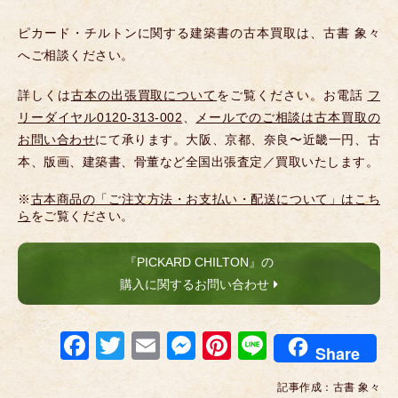
ピカード・チルトンに関する建築書の古本買取は、古書 象々
へご相談ください。
詳しくは
古本の出張買取について
をご覧ください。お電話
フ
リーダイヤル0120-313-002
、
メールでのご相談は古本買取の
お問い合わせ
にて承ります。大阪、京都、奈良〜近畿一円、古
本、版画、建築書、骨董など全国出張査定／買取いたします。
※
古本商品の「ご注文方法・お支払い・配送について」はこち
ら
をご覧ください。
『PICKARD CHILTON』の
購入に関するお問い合わせ
F
T
E
M
Pi
Li
Share
a
wi
m
e
nt
n
記事作成：
古書 象々