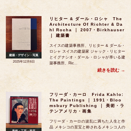
リヒター & ダール・ロシャ The
Architecture Of Richter & Da
Hl Rocha ｜ 2007・Birkhauser
｜ 建築書
スイスの建築事務所、リヒター & ダール・
ロシャ スイスの建築家 ジャック・リヒター
建築・デザイン・写真
とイグナシオ・ダール・ロシャが率いる建
2025年12月6日
築事務所、Ric...
続きを読む
フリーダ・カーロ Frida Kahlo:
The Paintings ｜ 1991・Bloo
Msbury Publishing ｜ 美術・ラ
テンアメリカ・画集
フリーダ・カーロの波乱に満ちた人生と作
品 メキシコの至宝と称されるメキシコ人の
美術・工芸・民芸