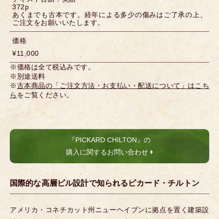
372p
あくまでも古本です。経年による多少の傷みはご了承の上、
ご注文をお願いいたします。
価格
¥11,000
※価格は全て税込みです。
※別途送料
※
古本商品の「ご注文方法・お支払い・配送について」はこち
ら
をご覧ください。
『PICKARD CHILTON』の
購入に関するお問い合わせ
国際的な高層ビル設計で知られるピカード・チルトン
アメリカ・コネチカット州ニューヘイブンに拠点を置く建築設