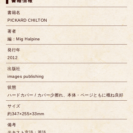
書籍情報
書籍名
PICKARD CHILTON
著者
編：Mig Halpine
発行年
2012
出版社
images publishing
状態
ハードカバー / カバー少擦れ、本体・ページともに概ね良好
サイズ
約347×255×33mm
備考
テキスト言語：英語