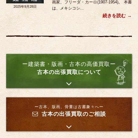
画家、フリーダ・カーロ(1907-1954)。 本書
2025年9月28日
は、メキシコシ...
続きを読む
ー建築書・版画・古本の高価買取ー
古本の出張買取について
ー古本、版画、骨董は古書象々へー
古本の出張買取のご相談