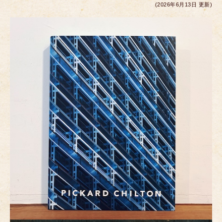
c
tt
ail
ss
er
e
(2026年6月13日 更新)
e
er
e
e
b
n
st
o
g
o
er
k