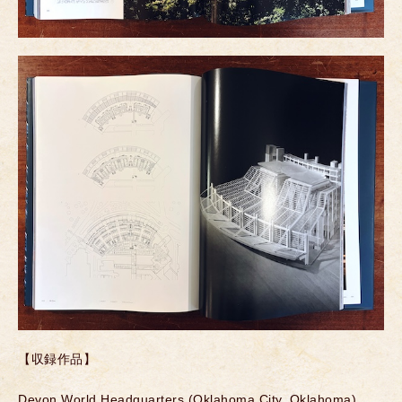
【収録作品】
Devon World Headquarters (Oklahoma City, Oklahoma)