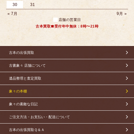
30
31
« 7月
9月 »
店舗の営業日
古本買取☎受付年中無休：8時〜21時
古本の出張買取
古書象々 店舗について
遺品整理と査定買取
象々の本棚
象々の素敵な日記
ご注文方法・お支払い・配送について
古本の出張買取Ｑ＆Ａ