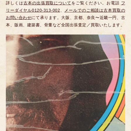
詳しくは
古本の出張買取について
をご覧ください。お電話
フ
リーダイヤル0120-313-002
、
メールでのご相談は古本買取の
お問い合わせ
にて承ります。大阪、京都、奈良〜近畿一円、古
本、版画、建築書、骨董など全国出張査定／買取いたします。