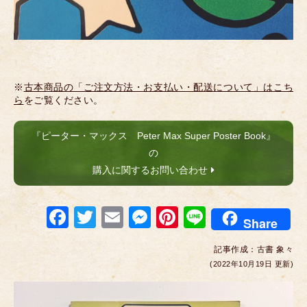
※
古本商品の「ご注文方法・お支払い・配送について」はこち
ら
をご覧ください。
『ピーター・マックス Peter Max Super Poster Book』
の
購入に関するお問い合わせ
F
T
E
M
Pi
Li
Share
a
wi
m
e
nt
n
記事作成：
古書 象々
c
tt
ail
ss
er
e
(2022年10月19日 更新)
e
er
e
e
b
n
st