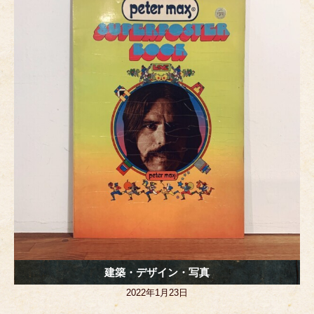
o
g
o
er
k
建築・デザイン・写真
2022年1月23日