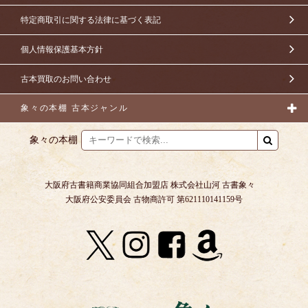
特定商取引に関する法律に基づく表記
個人情報保護基本方針
古本買取のお問い合わせ
象々の本棚 古本ジャンル
象々の本棚
大阪府古書籍商業協同組合加盟店 株式会社山河 古書象々
大阪府公安委員会 古物商許可 第621110141159号