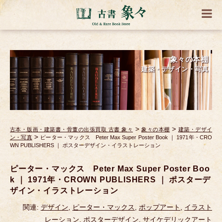
象々の本棚
建築・デザイン・写真
>
>
古本・版画・建築書・骨董の出張買取 古書 象々
象々の本棚
建築・デザイ
>
ン・写真
ピーター・マックス Peter Max Super Poster Book ｜ 1971年・CRO
WN PUBLISHERS ｜ ポスターデザイン・イラストレーション
ピーター・マックス Peter Max Super Poster Boo
k ｜ 1971年・CROWN PUBLISHERS ｜ ポスターデ
ザイン・イラストレーション
関連:
デザイン
,
ピーター・マックス
,
ポップアート
,
イラスト
レーション
,
ポスターデザイン
,
サイケデリックアート