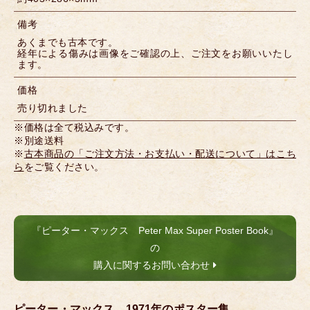
備考
あくまでも古本です。
経年による傷みは画像をご確認の上、ご注文をお願いいたし
ます。
価格
売り切れました
※価格は全て税込みです。
※別途送料
※
古本商品の「ご注文方法・お支払い・配送について」はこち
ら
をご覧ください。
『ピーター・マックス Peter Max Super Poster Book』
の
購入に関するお問い合わせ
ピーター・マックス、1971年のポスター集