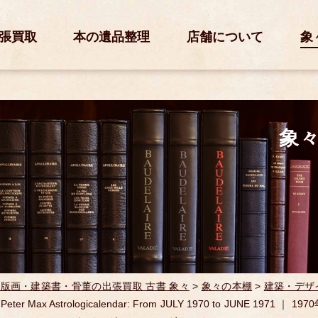
張買取
本の遺品整理
店舗について
象
象
版画・建築書・骨董の出張買取 古書 象々
>
象々の本棚
>
建築・デザ
ter Max Astrologicalendar: From JULY 1970 to JUNE 1971 ｜ 1970