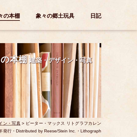
々の本棚
象々の郷土玩具
日記
々の本棚
建築・デザイン・写真
イン・写真
>
ピーター・マックス リトグラフカレン
年発行・Distributed by Reese/Stein Inc.・Lithograph