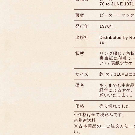
70 to JUNE 1971
著者
ピーター・マックス 
発行年
1970年
出版社
Distributed by R
ss
状態
リング綴じ / 
裏表紙に値札シ
い）/ 表紙少ヤケ
サイズ
約 タテ310×ヨコ
備考
あくまでも中古品
経年によるヤケ
願いいたします。
価格
売り切れました
※価格は全て税込みです。
※別途送料
※
古本商品の「ご注文方法・
い。