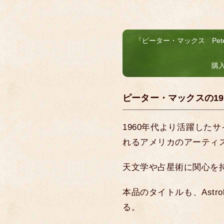
『ピーター・マックス Peter Max A
購
ピーター・マックスの19
1960年代より活躍した
れるアメリカのアーティ
天文学や占星術に関心を
本品のタイトルも、Astrol
る。