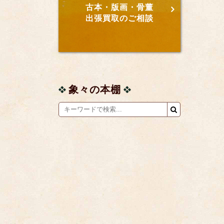
古本・版画・骨董
出張買取のご相談
象々の本棚