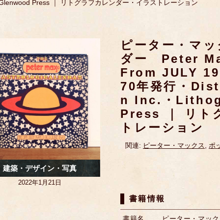
y Glenwood Press ｜ リトグラフカレンダー・イラストレーション
ピーター・マッ
ダー Peter Max
From JULY 19
70年発行・Distri
n Inc.・Litho
Press ｜ 
トレーション
関連:
ピーター・マックス
,
ポ
建築・デザイン・写真
2022年1月21日
書籍情報
書籍名
ピーター・マックス Pet