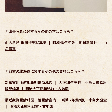
＊山岳写真に関するその他の本はこちら＊
山の意匠 田淵行男写真集 ｜ 昭和46年初版・朝日新聞社 ｜ 山
岳写真
＊戦前の北海道に関するその他の資料はこちら＊
新撰実用函館地番明細新地図 ｜ 大正15年発行・小島大盛堂出
版部編纂 ｜ 明治大正昭和戦前・古地図
最近実測函館精図・附函館案内 ｜ 昭和2年第3版・小島大盛堂
｜ 明治大正昭和戦前・古地図