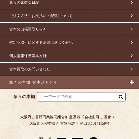
象々の素敵な日記
ご注文方法・お支払い・配送について
古本の出張買取Ｑ＆Ａ
特定商取引に関する法律に基づく表記
個人情報保護基本方針
古本買取のお問い合わせ
象々の本棚 古本ジャンル
象々の本棚
大阪府古書籍商業協同組合加盟店 株式会社山河 古書象々
大阪府公安委員会 古物商許可 第621110141159号