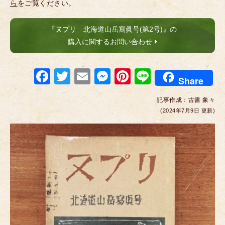
ら
をご覧ください。
『ヌプリ 北海道山岳寫眞号(第2号)』の
購入に関するお問い合わせ
F
T
E
M
Pi
Li
Share
a
wi
m
e
nt
n
記事作成：
古書 象々
c
tt
ail
ss
er
e
(2024年7月9日 更新)
e
er
e
e
b
n
st
o
g
o
er
k