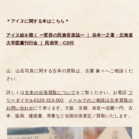
＊アイヌに関する本はこちら＊
アイヌ絵を聴く ー変容の民族音楽誌ー ｜ 谷本一之著・北海道
大学図書刊行会 ｜ 民俗学・CD付
山、山岳写真に関する古本の買取は、古書 象々へご相談くだ
さい。
詳しくは
古本の出張買取について
をご覧ください。お電話
フ
リーダイヤル0120-313-002
、
メールでのご相談は古本買取の
お問い合わせ
にて承ります。大阪、京都、奈良〜近畿一円、古
本、版画、建築書、骨董など全国出張査定／買取いたします。