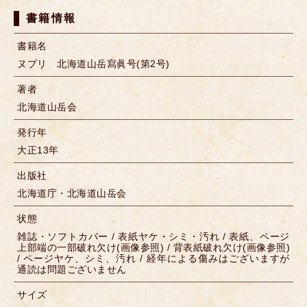
書籍情報
書籍名
ヌプリ 北海道山岳寫眞号(第2号)
著者
北海道山岳会
発行年
大正13年
出版社
北海道庁・北海道山岳会
状態
雑誌・ソフトカバー / 表紙ヤケ・シミ・汚れ / 表紙、ページ
上部端の一部破れ欠け(画像参照) / 背表紙破れ欠け(画像参照)
/ ページヤケ、シミ、汚れ / 経年による傷みはございますが
通読は問題ございません
サイズ