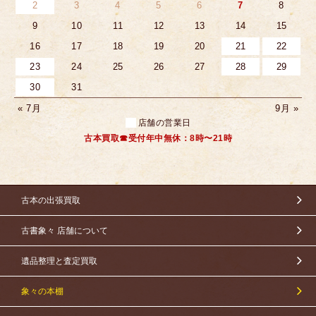
2
3
4
5
6
7
8
9
10
11
12
13
14
15
16
17
18
19
20
21
22
23
24
25
26
27
28
29
30
31
« 7月
9月 »
店舗の営業日
古本買取☎受付年中無休：8時〜21時
古本の出張買取
古書象々 店舗について
遺品整理と査定買取
象々の本棚