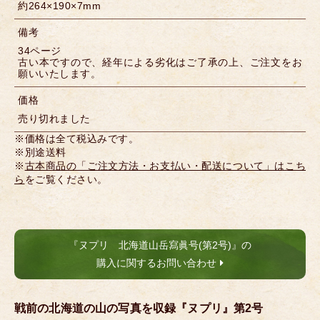
約264×190×7mm
備考
34ページ
古い本ですので、経年による劣化はご了承の上、ご注文をお
願いいたします。
価格
売り切れました
※価格は全て税込みです。
※別途送料
※
古本商品の「ご注文方法・お支払い・配送について」はこち
ら
をご覧ください。
『ヌプリ 北海道山岳寫眞号(第2号)』の
購入に関するお問い合わせ
戦前の北海道の山の写真を収録『ヌプリ』第2号