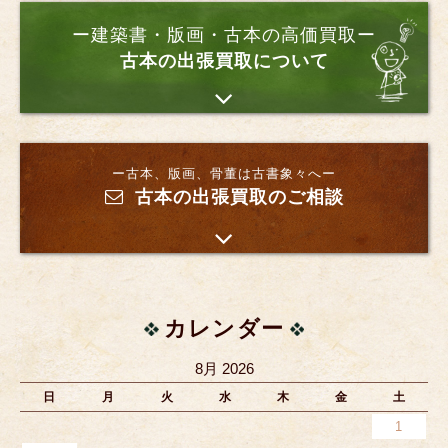
ー建築書・版画・古本の高価買取ー
古本の出張買取について
ー古本、版画、骨董は古書象々へー
古本の出張買取のご相談
カレンダー
8月 2026
日
月
火
水
木
金
土
1