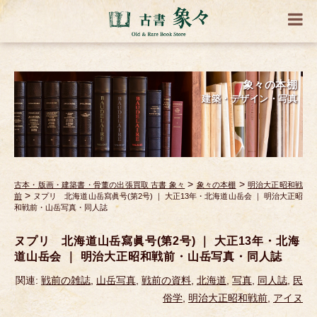
象々の本棚
建築・デザイン・写真
>
>
古本・版画・建築書・骨董の出張買取 古書 象々
象々の本棚
明治大正昭和戦
>
前
ヌプリ 北海道山岳寫眞号(第2号) ｜ 大正13年・北海道山岳会 ｜ 明治大正昭
和戦前・山岳写真・同人誌
ヌプリ 北海道山岳寫眞号(第2号) ｜ 大正13年・北海
道山岳会 ｜ 明治大正昭和戦前・山岳写真・同人誌
関連:
戦前の雑誌
,
山岳写真
,
戦前の資料
,
北海道
,
写真
,
同人誌
,
民
俗学
,
明治大正昭和戦前
,
アイヌ