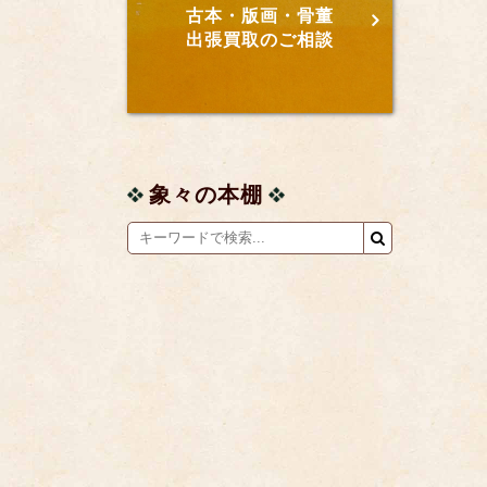
古本・版画・骨董
出張買取のご相談
象々の本棚