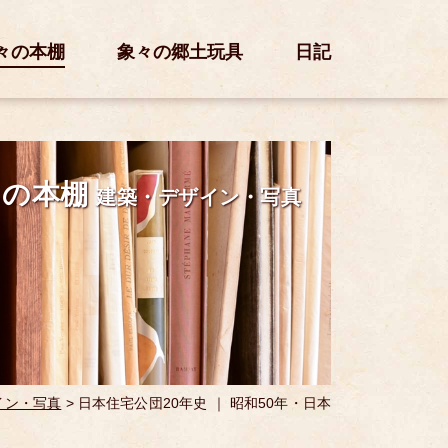
々の本棚
象々の郷土玩具
日記
々の本棚
建築・デザイン・写真
イン・写真
>
日本住宅公団20年史 ｜ 昭和50年・日本