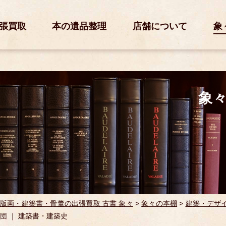
張買取
本の遺品整理
店舗について
象
象
版画・建築書・骨董の出張買取 古書 象々
>
象々の本棚
>
建築・デザ
団 ｜ 建築書・建築史