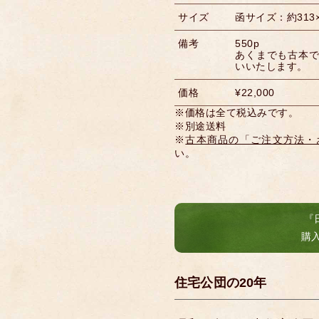
サイズ
函サイズ：約313×
備考
550p
あくまでも古本
いいたします。
価格
¥22,000
※価格は全て税込みです。
※別途送料
※
古本商品の「ご注文方法・
い。
『
購
住宅公団の20年