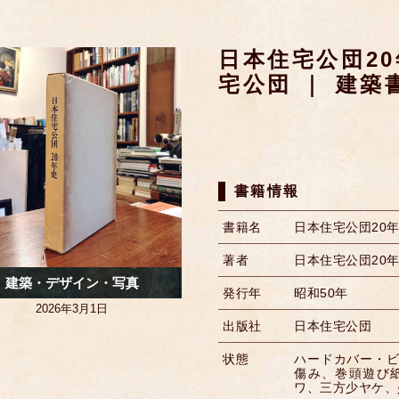
日本住宅公団20
宅公団 ｜ 建築
書籍情報
書籍名
日本住宅公団20
著者
日本住宅公団20
建築・デザイン・写真
発行年
昭和50年
2026年3月1日
出版社
日本住宅公団
状態
ハードカバー・ビ
傷み、巻頭遊び
ワ、三方少ヤケ、