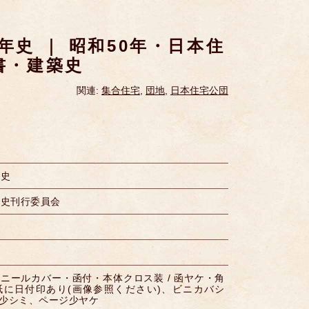
年史 ｜ 昭和50年・日本住
書・建築史
関連:
集合住宅
,
団地
,
日本住宅公団
年史
年史刊行委員会
ニールカバー・函付・本体クロス装 / 函ヤケ・角
紙に日付印あり(画像参照ください)、ビニカバシ
少シミ、ページ少ヤケ