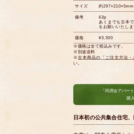
サイズ
約297×210×5mm
備考
63p
あくまでも古本
をお願いいたしま
価格
¥3,300
※価格は全て税込みです。
※別途送料
※
古本商品の「ご注文方法・
い。
『同潤会アパート
購
日本初の公共集合住宅、