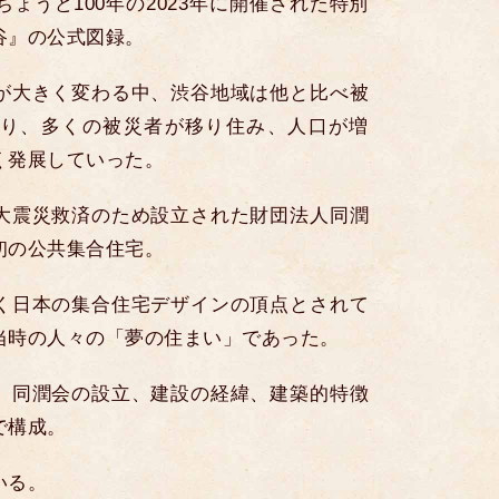
ょうど100年の2023年に開催された特別
谷』の公式図録。
が大きく変わる中、渋谷地域は他と比べ被
り、多くの被災者が移り住み、人口が増
く発展していった。
大震災救済のため設立された財団法人同潤
初の公共集合住宅。
く日本の集合住宅デザインの頂点とされて
当時の人々の「夢の住まい」であった。
、同潤会の設立、建設の経緯、建築的特徴
で構成。
いる。