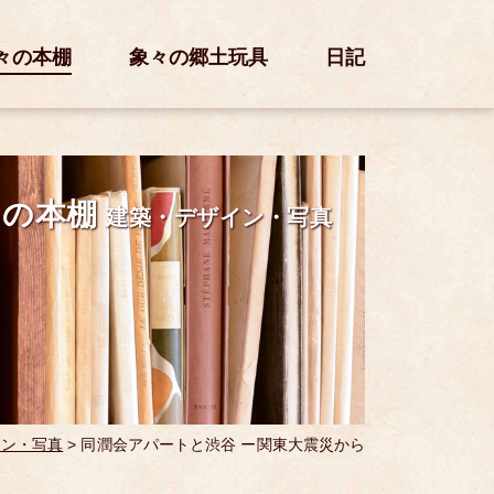
々の本棚
象々の郷土玩具
日記
々の本棚
建築・デザイン・写真
イン・写真
>
同潤会アパートと渋谷 ー関東大震災から