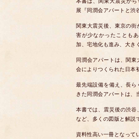
本書は、関東大震災からち
展『同潤会アパートと渋
関東大震災後、東京の街
害が少なかったこともあ
加、宅地化も進み、大き
同潤会アパートは、関東
会によりつくられた日本
最先端設備を備え、長ら
きた同潤会アパートは、
本書では、震災後の渋谷
など、多くの図版と解説
資料性高い一冊となって