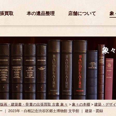
張買取
本の遺品整理
店舗について
象
象
版画・建築書・骨董の出張買取 古書 象々
>
象々の本棚
>
建築・デザ
年ー ｜ 2023年・白根記念渋谷区郷土博物館 文学館 ｜ 建築・図録