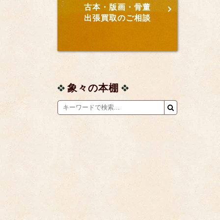
古本・版画・骨董
出張買取のご相談
象々の本棚