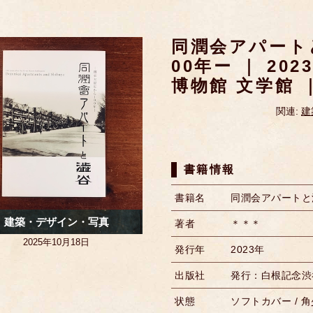
同潤会アパート
00年ー ｜ 2
博物館 文学館 
関連:
建
書籍情報
書籍名
同潤会アパートと
建築・デザイン・写真
著者
＊＊＊
2025年10月18日
発行年
2023年
出版社
発行：白根記念渋
状態
ソフトカバー / 