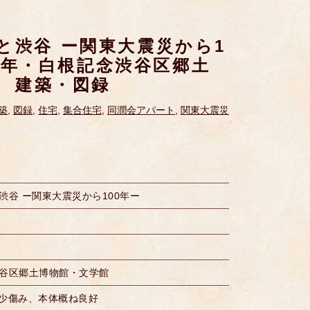
と渋谷 ー関東大震災から1
023年・白根記念渋谷区郷土
｜ 建築・図録
築
,
図録
,
住宅
,
集合住宅
,
同潤会アパート
,
関東大震災
渋谷 ー関東大震災から100年ー
谷区郷土博物館・文学館
角少傷み、本体概ね良好