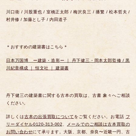
川口衛 / 川股重也 / 室橋正太郎 / 梅沢良三 / 播繁 / 松本哲夫 /
村井修 / 加藤とし子 / 内田道子
＊おすすめの建築書はこちら＊
日本万国博 ー建築・造形ー ｜ 丹下健三・岡本太郎監修 / 黒
川紀章構成 ｜ 恒文社 ｜ 建築書
丹下健三の建築書に関する古本の買取は、古書 象々へご相談
ください。
詳しくは
古本の出張買取について
をご覧ください。お電話
フ
リーダイヤル0120-313-002
、
メールでのご相談は古本買取の
お問い合わせ
にて承ります。大阪、京都、奈良〜近畿一円、古