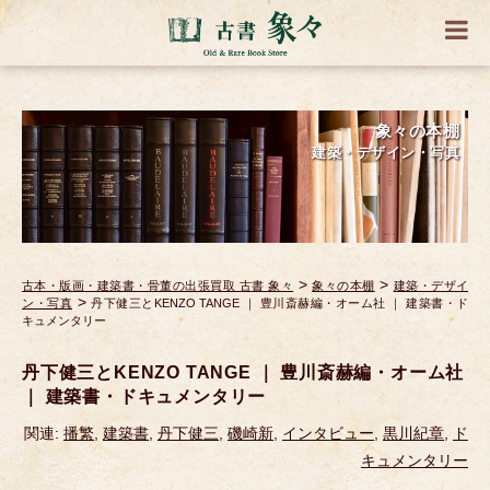
象々の本棚
建築・デザイン・写真
>
>
古本・版画・建築書・骨董の出張買取 古書 象々
象々の本棚
建築・デザイ
>
ン・写真
丹下健三とKENZO TANGE ｜ 豊川斎赫編・オーム社 ｜ 建築書・ド
キュメンタリー
丹下健三とKENZO TANGE ｜ 豊川斎赫編・オーム社
｜ 建築書・ドキュメンタリー
関連:
播繁
,
建築書
,
丹下健三
,
磯崎新
,
インタビュー
,
黒川紀章
,
ド
キュメンタリー