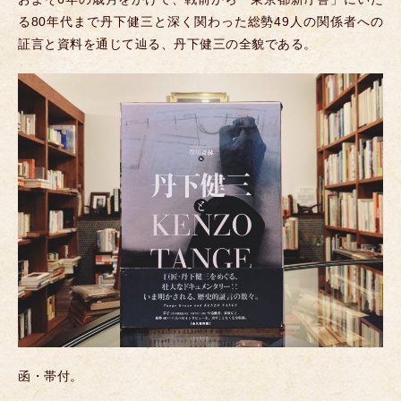
る80年代まで丹下健三と深く関わった総勢49人の関係者への
証言と資料を通じて辿る、丹下健三の全貌である。
函・帯付。