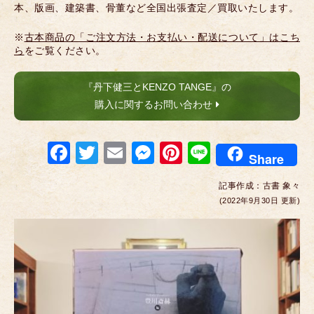
本、版画、建築書、骨董など全国出張査定／買取いたします。
※
古本商品の「ご注文方法・お支払い・配送について」はこち
ら
をご覧ください。
『丹下健三とKENZO TANGE』の
購入に関するお問い合わせ
F
T
E
M
Pi
Li
Share
a
wi
m
e
nt
n
記事作成：
古書 象々
c
tt
ail
ss
er
e
(2022年9月30日 更新)
e
er
e
e
b
n
st
o
g
o
er
k