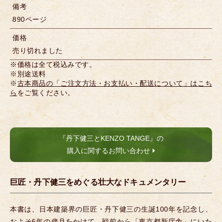
備考
890ページ
価格
売り切れました
※価格は全て税込みです。
※別途送料
※
古本商品の「ご注文方法・お支払い・配送について」はこち
ら
をご覧ください。
『丹下健三とKENZO TANGE』の
購入に関するお問い合わせ
巨匠・丹下健三をめぐる壮大なドキュメンタリー
本書は、日本建築界の巨匠・丹下健三の生誕100年を記念し、
およそ6年の歳月をかけて、戦前から「東京都新庁舎」にいた