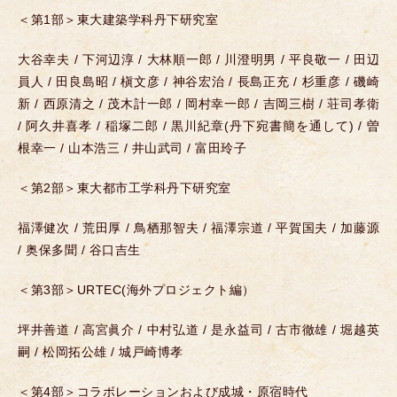
＜第1部＞東大建築学科丹下研究室
大谷幸夫 / 下河辺淳 / 大林順一郎 / 川澄明男 / 平良敬一 / 田辺
員人 / 田良島昭 / 槇文彦 / 神谷宏治 / 長島正充 / 杉重彦 / 磯崎
新 / 西原清之 / 茂木計一郎 / 岡村幸一郎 / 吉岡三樹 / 荘司孝衛
/ 阿久井喜孝 / 稲塚二郎 / 黒川紀章(丹下宛書簡を通して) / 曽
根幸一 / 山本浩三 / 井山武司 / 富田玲子
＜第2部＞東大都市工学科丹下研究室
福澤健次 / 荒田厚 / 鳥栖那智夫 / 福澤宗道 / 平賀国夫 / 加藤源
/ 奥保多聞 / 谷口吉生
＜第3部＞URTEC(海外プロジェクト編）
坪井善道 / 高宮眞介 / 中村弘道 / 是永益司 / 古市徹雄 / 堀越英
嗣 / 松岡拓公雄 / 城戸崎博孝
＜第4部＞コラボレーションおよび成城・原宿時代