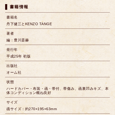
書籍情報
書籍名
丹下健三とKENZO TANGE
著者
編：豊川斎赫
発行年
平成25年 初版
出版社
オーム社
状態
ハードカバー・布装・函・帯付、帯傷み、函裏凹みキズ、本
体コンディション概ね良好
サイズ
函サイズ：約270×195×63mm