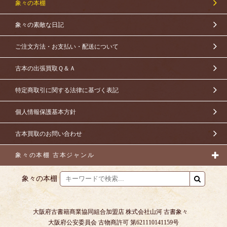
象々の本棚
象々の素敵な日記
ご注文方法・お支払い・配送について
古本の出張買取Ｑ＆Ａ
特定商取引に関する法律に基づく表記
個人情報保護基本方針
古本買取のお問い合わせ
象々の本棚 古本ジャンル
象々の本棚
大阪府古書籍商業協同組合加盟店 株式会社山河 古書象々
大阪府公安委員会 古物商許可 第621110141159号