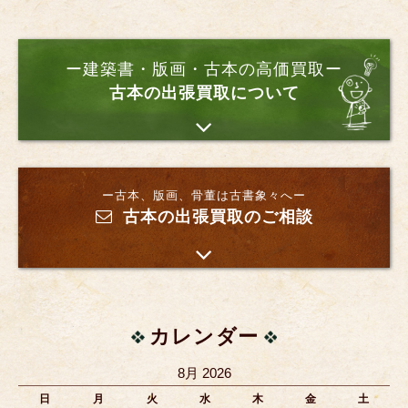
ー建築書・版画・古本の高価買取ー
古本の出張買取について
ー古本、版画、骨董は古書象々へー
古本の出張買取のご相談
カレンダー
8月 2026
日
月
火
水
木
金
土