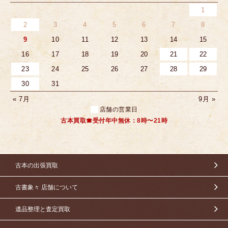
1
2
3
4
5
6
7
8
9
10
11
12
13
14
15
16
17
18
19
20
21
22
23
24
25
26
27
28
29
30
31
« 7月
9月 »
店舗の営業日
古本買取☎受付年中無休：8時〜21時
古本の出張買取
古書象々 店舗について
遺品整理と査定買取