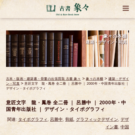
象々の本棚
建築・デザイン・写真
>
>
古本・版画・建築書・骨董の出張買取 古書 象々
象々の本棚
建築・デザイ
>
ン・写真
意匠文字 龍・鳳巻 全二冊 ｜ 呂勝中 ｜ 2000年・中国青年出版社 ｜
デザイン・タイポグラフィ
意匠文字 龍・鳳巻 全二冊 ｜ 呂勝中 ｜ 2000年・中
国青年出版社 ｜ デザイン・タイポグラフィ
関連:
タイポグラフィ
,
呂勝中
,
剪紙
,
グラフィックデザイン
,
デザ
イン書
,
中国