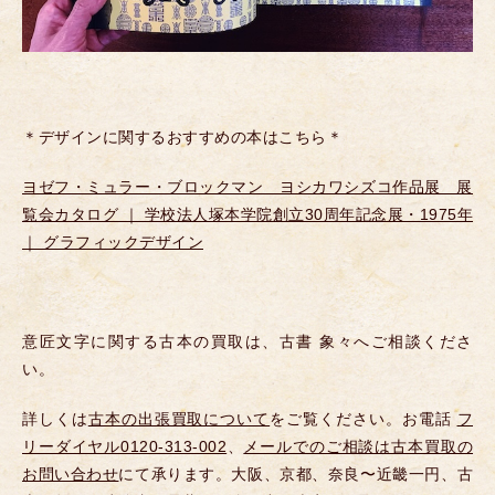
＊デザインに関するおすすめの本はこちら＊
ヨゼフ・ミュラー・ブロックマン ヨシカワシズコ作品展 展
覧会カタログ ｜ 学校法人塚本学院創立30周年記念展・1975年
｜ グラフィックデザイン
意匠文字に関する古本の買取は、古書 象々へご相談くださ
い。
詳しくは
古本の出張買取について
をご覧ください。お電話
フ
リーダイヤル0120-313-002
、
メールでのご相談は古本買取の
お問い合わせ
にて承ります。大阪、京都、奈良〜近畿一円、古