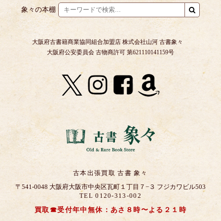
象々の本棚
大阪府古書籍商業協同組合加盟店 株式会社山河 古書象々
大阪府公安委員会 古物商許可 第621110141159号
古本出張買取 古書 象々
〒541-0048 大阪府大阪市中央区瓦町１丁目７−３ フジカワビル503
TEL 0120-313-002
買取☎受付年中無休：あさ８時〜よる２１時