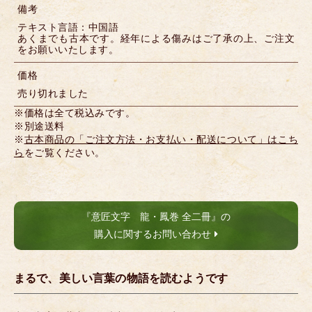
備考
テキスト言語：中国語
あくまでも古本です。経年による傷みはご了承の上、ご注文
をお願いいたします。
価格
売り切れました
※価格は全て税込みです。
※別途送料
※
古本商品の「ご注文方法・お支払い・配送について」はこち
ら
をご覧ください。
『意匠文字 龍・鳳巻 全二冊』の
購入に関するお問い合わせ
まるで、美しい言葉の物語を読むようです