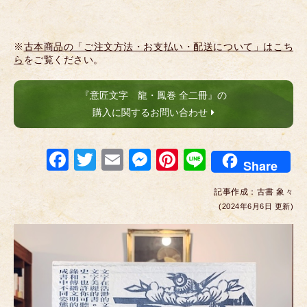
※
古本商品の「ご注文方法・お支払い・配送について」はこち
ら
をご覧ください。
『意匠文字 龍・鳳巻 全二冊』の
購入に関するお問い合わせ
F
T
E
M
Pi
Li
Share
a
wi
m
e
nt
n
記事作成：
古書 象々
c
tt
ail
ss
er
e
(2024年6月6日 更新)
e
er
e
e
b
n
st
o
g
o
er