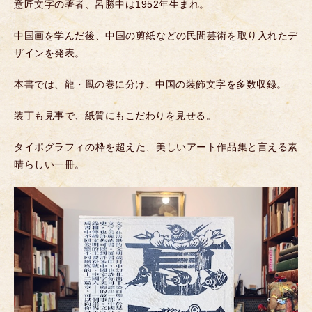
意匠文字の著者、呂勝中は1952年生まれ。
中国画を学んだ後、中国の剪紙などの民間芸術を取り入れたデ
ザインを発表。
本書では、龍・鳳の巻に分け、中国の装飾文字を多数収録。
装丁も見事で、紙質にもこだわりを見せる。
タイポグラフィの枠を超えた、美しいアート作品集と言える素
晴らしい一冊。