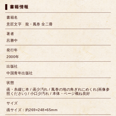
書籍情報
書籍名
意匠文字 龍・鳳巻 全二冊
著者
呂勝中
発行年
2000年
出版社
中国青年出版社
状態
函・糸綴じ本 / 函少汚れ / 鳳巻の地の角ぎれにめくれ(画像参
照ください) / 小口少汚れ / 本体・ページ概ね良好
サイズ
函サイズ：約269×248×65mm