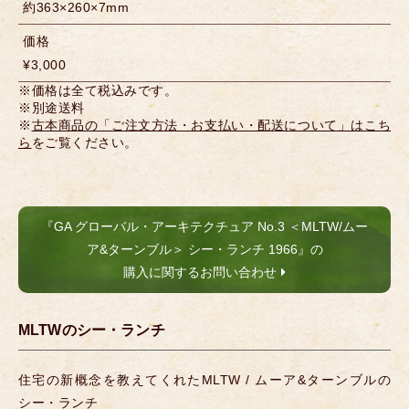
約363×260×7mm
価格
¥3,000
※価格は全て税込みです。
※別途送料
※
古本商品の「ご注文方法・お支払い・配送について」はこち
ら
をご覧ください。
『GA グローバル・アーキテクチュア No.3 ＜MLTW/ムー
ア&ターンブル＞ シー・ランチ 1966』の
購入に関するお問い合わせ
MLTWのシー・ランチ
住宅の新概念を教えてくれたMLTW / ムーア&ターンブルの
シー・ランチ