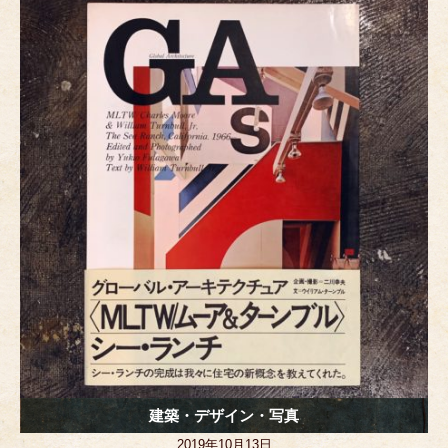
b
n
st
o
g
o
er
k
建築・デザイン・写真
2019年10月13日