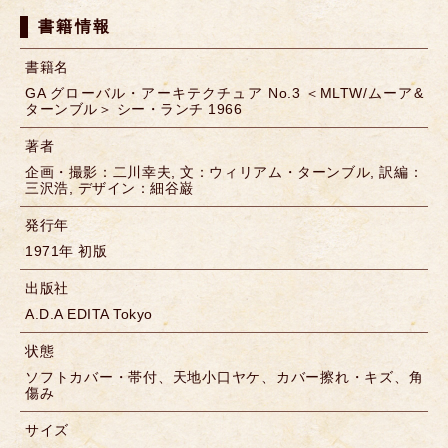
書籍情報
書籍名
GA グローバル・アーキテクチュア No.3 ＜MLTW/ムーア&
ターンブル＞ シー・ランチ 1966
著者
企画・撮影：二川幸夫, 文：ウィリアム・ターンブル, 訳編：
三沢浩, デザイン：細谷巌
発行年
1971年 初版
出版社
A.D.A EDITA Tokyo
状態
ソフトカバー・帯付、天地小口ヤケ、カバー擦れ・キズ、角
傷み
サイズ