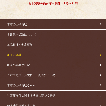
古本買取☎受付年中無休：8時〜21時
古本の出張買取
古書象々 店舗について
遺品整理と査定買取
象々の本棚
象々の素敵な日記
ご注文方法・お支払い・配送について
古本の出張買取Ｑ＆Ａ
特定商取引に関する法律に基づく表記
個人情報保護基本方針