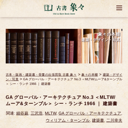
象々の本棚
建築・デザイン・写真
>
>
古本・版画・建築書・骨董の出張買取 古書 象々
象々の本棚
建築・デザイ
>
ン・写真
GA グローバル・アーキテクチュア No.3 ＜MLTW/ムーア&ターンブル
＞ シー・ランチ 1966 ｜ 建築書
GA グローバル・アーキテクチュア No.3 ＜MLTW/
ムーア&ターンブル＞ シー・ランチ 1966 ｜ 建築書
関連:
細谷巌
,
三沢浩
,
MLTW
,
GA グローバル・アーキテクチュア
,
ウィリアム・ターンブル
,
建築書
,
二川幸夫