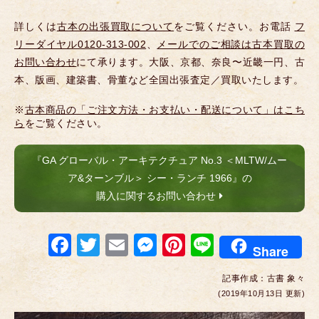
詳しくは
古本の出張買取について
をご覧ください。お電話
フ
リーダイヤル0120-313-002
、
メールでのご相談は古本買取の
お問い合わせ
にて承ります。大阪、京都、奈良〜近畿一円、古
本、版画、建築書、骨董など全国出張査定／買取いたします。
※
古本商品の「ご注文方法・お支払い・配送について」はこち
ら
をご覧ください。
『GA グローバル・アーキテクチュア No.3 ＜MLTW/ムー
ア&ターンブル＞ シー・ランチ 1966』の
購入に関するお問い合わせ
F
T
E
M
Pi
Li
Share
a
wi
m
e
nt
n
記事作成：
古書 象々
c
tt
ail
ss
er
e
(2019年10月13日 更新)
e
er
e
e