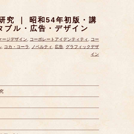
究 ｜ 昭和54年初版・講
クタブル・広告・デザイン
ケージデザイン
,
コーポレートアイデンティティ
,
コー
ル
,
コカ・コーラ
,
ノベルティ
,
広告
,
グラフィックデザ
イン
究