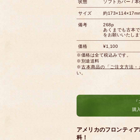
状態
ソフトカバー / 
サイズ
約173×114×17m
備考
268p
あくまでも古本
をお願いいたしま
価格
¥1,100
※価格は全て税込みです。
※別途送料
※
古本商品の「ご注文方法・
い。
『
購
アメリカのフロンティア
科！