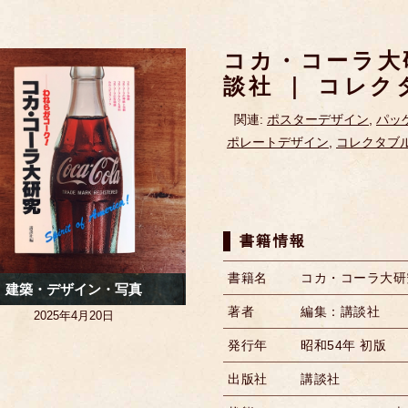
コカ・コーラ大研
談社 ｜ コレ
関連:
ポスターデザイン
,
パッ
ポレートデザイン
,
コレクタブ
書籍情報
書籍名
コカ・コーラ大研
建築・デザイン・写真
著者
編集：講談社
2025年4月20日
発行年
昭和54年 初版
出版社
講談社