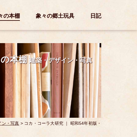
々の本棚
象々の郷土玩具
日記
々の本棚
建築・デザイン・写真
イン・写真
>
コカ・コーラ大研究 ｜ 昭和54年初版・