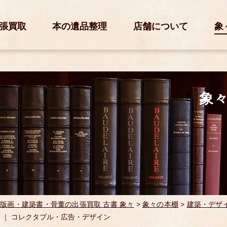
張買取
本の遺品整理
店舗について
象
象
版画・建築書・骨董の出張買取 古書 象々
>
象々の本棚
>
建築・デザ
 ｜ コレクタブル・広告・デザイン