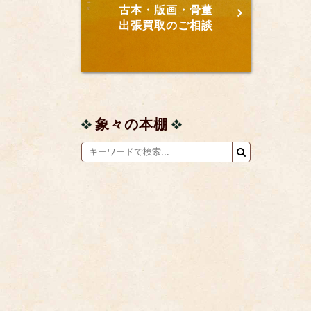
古本・版画・骨董
出張買取のご相談
象々の本棚