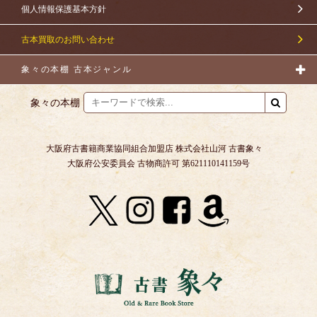
個人情報保護基本方針
古本買取のお問い合わせ
象々の本棚 古本ジャンル
象々の本棚
大阪府古書籍商業協同組合加盟店 株式会社山河 古書象々
大阪府公安委員会 古物商許可 第621110141159号