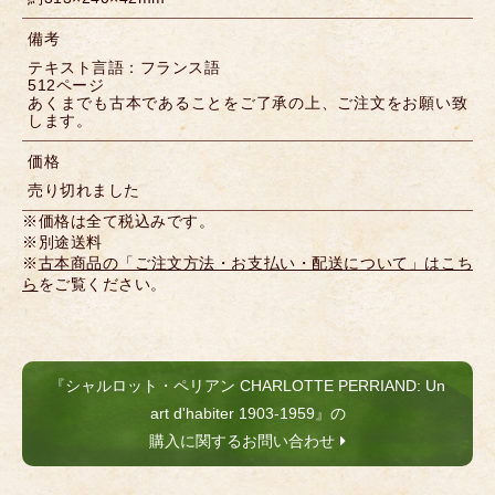
備考
テキスト言語：フランス語
512ページ
あくまでも古本であることをご了承の上、ご注文をお願い致
します。
価格
売り切れました
※価格は全て税込みです。
※別途送料
※
古本商品の「ご注文方法・お支払い・配送について」はこち
ら
をご覧ください。
『シャルロット・ペリアン CHARLOTTE PERRIAND: Un
art d'habiter 1903-1959』の
購入に関するお問い合わせ