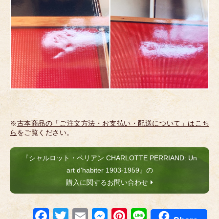
※
古本商品の「ご注文方法・お支払い・配送について」はこち
ら
をご覧ください。
『シャルロット・ペリアン CHARLOTTE PERRIAND: Un
art d'habiter 1903-1959』の
購入に関するお問い合わせ
F
T
E
M
Pi
Li