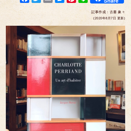
Share
a
wi
m
e
nt
n
記事作成：
古書 象々
c
tt
ail
ss
er
e
(2020年8月7日 更新)
e
er
e
e
b
n
st
o
g
o
er
k