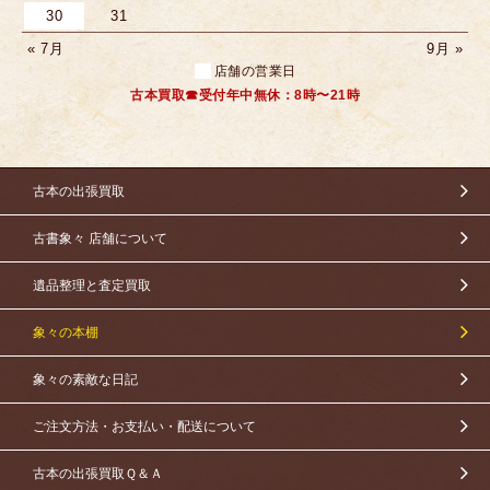
30
31
« 7月
9月 »
店舗の営業日
古本買取☎受付年中無休：8時〜21時
古本の出張買取
古書象々 店舗について
遺品整理と査定買取
象々の本棚
象々の素敵な日記
ご注文方法・お支払い・配送について
古本の出張買取Ｑ＆Ａ