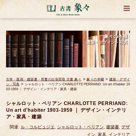
象々の本棚
建築・デザイン・写真
>
>
古本・版画・建築書・骨董の出張買取 古書 象々
象々の本棚
建築・デザイ
>
ン・写真
シャルロット・ペリアン CHARLOTTE PERRIAND: Un art d’habiter 19
03-1959 ｜ デザイン・インテリア・家具・建築
シャルロット・ペリアン CHARLOTTE PERRIAND:
Un art d’habiter 1903-1959 ｜ デザイン・インテリ
ア・家具・建築
関連:
ル・コルビュジエ
,
シャルロット・ペリアン
,
建築書
,
デザ
イン
,
家具
,
インテリア