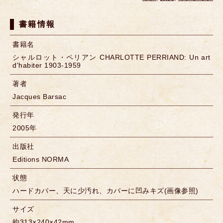
書籍情報
書籍名
シャルロット・ペリアン CHARLOTTE PERRIAND: Un art
d'habiter 1903-1959
著者
Jacques Barsac
発行年
2005年
出版社
Editions NORMA
状態
ハードカバー、天に少汚れ、カバーに凹みキズ(画像参照)
サイズ
約313×240×42mm